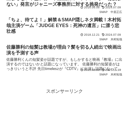
ない」発言がジャニーズ事務所に対する挑発だった？
2016.06.06
2024.07.09
SMAP
中居正広
「ちょ、待てよ！」解禁＆SMAP隠しネタ満載！木村拓
哉主演ゲーム「JUDGE EYES：死神の遺言」に漂う悲
壮感
2018.12.21
2024.07.09
SMAP
木村拓哉
佐藤勝利の短髪は教場が理由？髪を切る人続出で映画出
演を予測する声
佐藤勝利くんの短髪姿が話題ですが、もしかすると映画『教場』に出
演するのではないかと話題になっています。 佐藤勝利の短髪姿がは
っきりいうと不評 先日timeleszが『CDTV』に出演し話題になってい
2025.05.03
2025.11.19
たのが佐藤勝利くんの髪型です。 中には「過
SMAP
木村拓哉
スポンサーリンク