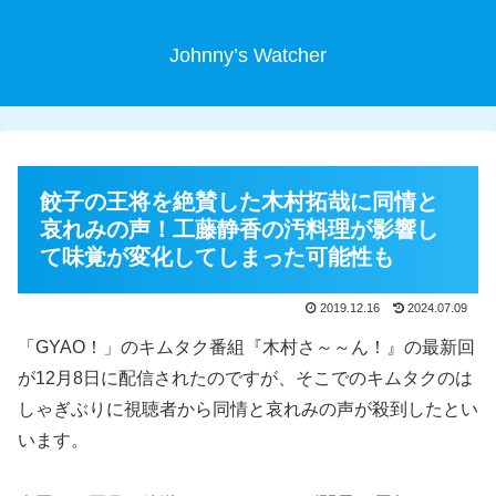
Johnny’s Watcher
餃子の王将を絶賛した木村拓哉に同情と
哀れみの声！工藤静香の汚料理が影響し
て味覚が変化してしまった可能性も
2019.12.16
2024.07.09
「GYAO！」のキムタク番組『木村さ～～ん！』の最新回
が12月8日に配信されたのですが、そこでのキムタクのは
しゃぎぶりに視聴者から同情と哀れみの声が殺到したとい
います。