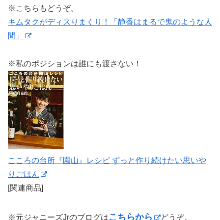
※こちらもどうぞ。
キムタクがディスりまくり！「静香はまるで鬼のような人
間」
※私のポジションは誰にも渡さない！
こころの台所『園山』レシピ ずっと作り続けたい思いや
りごはん
[関連商品]
こちらから
※元ジャニーズJrのブログは
どうぞ。