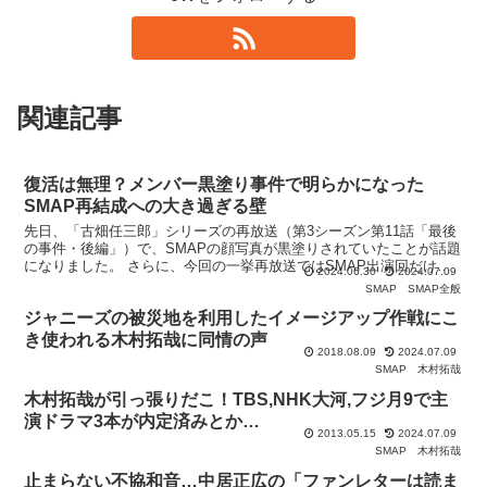
関連記事
復活は無理？メンバー黒塗り事件で明らかになった
SMAP再結成への大き過ぎる壁
先日、「古畑任三郎」シリーズの再放送（第3シーズン第11話「最後
の事件・後編」）で、SMAPの顔写真が黒塗りされていたことが話題
になりました。 さらに、今回の一挙再放送ではSMAP出演回だけ除
2024.06.30
2024.07.09
外されていますが、そのウラには複雑な権利関係が絡
SMAP
SMAP全般
ジャニーズの被災地を利用したイメージアップ作戦にこ
き使われる木村拓哉に同情の声
2018.08.09
2024.07.09
SMAP
木村拓哉
木村拓哉が引っ張りだこ！TBS,NHK大河,フジ月9で主
演ドラマ3本が内定済みとか…
2013.05.15
2024.07.09
SMAP
木村拓哉
止まらない不協和音…中居正広の「ファンレターは読ま