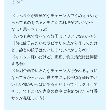
さらに、
《キムタクが庶民的なチェーン店でうめぇうめぇ
言ってるのを見ると奥さんの料理がアレだから
な…と思っちゃうw》
《いつも家で食べてる餃子はフワフワなのかも》
《前に餃子みたいなラビオリを皮から作ってたけ
ど、静香の餃子はおいしくないのかしらw》
《キムタク嫌いだけど、正直、食生活だけは同情
するわ》
《番組企画でいろんなチェーン店行かれるように
なって良かったね。世の中にはお手頃な値段でお
いしい物がいっぱいあるんだ！ってビックリして
そう。でもこれで家庭の食事に注文つけたら静香
サンが発狂しそう》