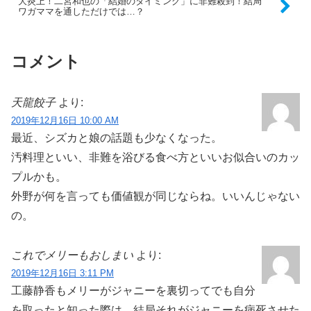
大炎上！二宮和也の「結婚のタイミング」に非難殺到！結局
ワガママを通しただけでは…？
コメント
天龍餃子
より:
2019年12月16日 10:00 AM
最近、シズカと娘の話題も少なくなった。
汚料理といい、非難を浴びる食べ方といいお似合いのカッ
プルかも。
外野が何を言っても価値観が同じならね。いいんじゃない
の。
これでメリーもおしまい
より:
2019年12月16日 3:11 PM
工藤静香もメリーがジャニーを裏切ってでも自分
を取ったと知った際は、結局それがジャニーを病死させた