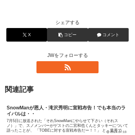
シェアする
X
コピー
コメント
JWをフォローする
関連記事
SnowManが恩人・滝沢秀明に宣戦布告！でも本当のラ
イバルは・・
7月5日に放送された「それSnowManにやらせて下さい（それス
ノ）」で、スノメンバーがゲストの二宮和也くんとタッキーについて
語ったことが、 「TOBEに対する宣戦布告だー！！」 と、業界で話
2024.07.13