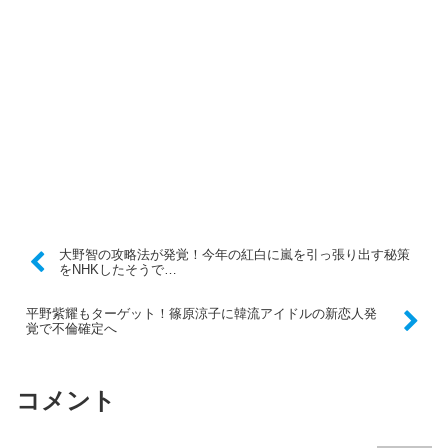
大野智の攻略法が発覚！今年の紅白に嵐を引っ張り出す秘策
をNHKしたそうで…
平野紫耀もターゲット！篠原涼子に韓流アイドルの新恋人発
覚で不倫確定へ
コメント