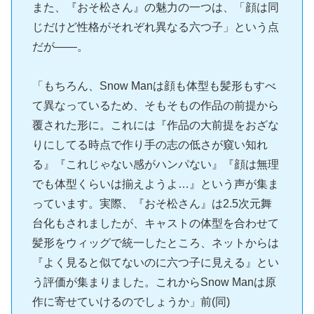
また、『おそ松さん』の魅力の一つは、「顔は同
じだけど性格がそれぞれ異なる六つ子」という点
だが――。
「もちろん、Snow Manは顔も体型も髪形もすべ
て異なっているため、そもそもの作品の前提から
覆された形に。これには『作品の大前提をおざな
りにしてる時点で作り手の志の低さが窺い知れ
る』『これじゃない感がハンパない』『顔は無理
でも体型くらいは揃えようよ…』という声が集ま
っています。実際、『おそ松さん』は2.5次元舞
台化もされましたが、キャストの体型を合わせて
髪形をウィッグで統一したところ、ネットからは
『よく見ると似てないのに六つ子に見える』とい
う評価が集まりました。これからSnow Manは原
作に寄せていけるのでしょうか」前(同)