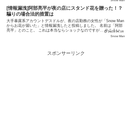
Snow Man
[情報漏洩]阿部亮平が夜の店にスタンド花を贈った！？
騙りの場合法的措置は
大手暴露系アカウントデスドルが、夜の店勤務の女性が「Snow Man
からお花が届いた」と情報漏洩したと投稿しました。 名前は「阿部
亮平」とのこと。 これは本当ならショックなのですが… ※こういう
2026.04.16
開店祝いの花です 造花 スタンドフラワー 開店
Snow Man
スポンサーリンク