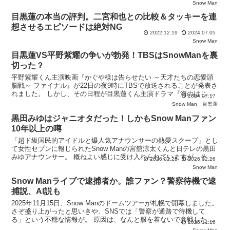
題になっているといいます。 滝沢秀明と連絡をとっ
Snow Man
目黒蓮の本当の評判。二宮和也との比較＆タッキーを連
想させるエピソードは絶対NG
2022.12.19
2024.07.05
Snow Man
目黒蓮VS平野紫耀の争いが勃発！TBSはSnowManを裏
切った？
平野紫耀くん主演映画『かぐや様は告らせたい ～天才たちの恋愛頭
脳戦～ ファイナル』が22日の夜9時にTBSで放送されることが発表さ
れました。 しかし、その日程が目黒蓮くん主演ドラマ『海のはじま
2024.07.17
り』の第4話と完全に被っていることから、視聴者や
Snow Man
目黒蓮
黒田みゆはジャニオタだった！しかもSnow Manファン
10年以上の噂
「超ド級国民的アイドルと爆人気アナウンサーの熱愛スクープ」とし
て女性セブンに報じられたSnow Manの宮舘涼太くんと日テレの黒田
みゆアナウンサー。 概ねよい感じに受け入れられていますが、そん
2026.02.25
2026.02.26
な中、 「黒田アナは学生時代からSnow Man
Snow Man
Snow Manライブで逮捕者か。誰ファン？警察待機で逮
捕説、AI説も
2025年11月15日、Snow Manのドームツアーが札幌で開幕しました。
さぞ盛り上がったと思いきや、SNSでは「警察が通路で待機して
る」という不穏な情報が。 原因は、なんと服を着ないで参戦した女
2025.11.16
性らしき人がいたことだとのこと。 いった