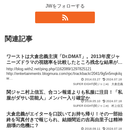
JWをフォローする
関連記事
ワーストは大倉忠義主演「Dr.DMAT」。2013年度ジャ
ニーズドラマの視聴率を比較したところ残念な結果が…
http://blog.with2.net/ping.php/1162089/1297825121
http://entertainments.blogmura.com/rpc/trackback/2041/9g5n5mqkilq
w
2014.03.27
2024.07.18
http://entertainments.blogmura.com/rpc/trackback/927/9g5n5mqkilqw
SUPER EIGHT(関ジャニ∞)
大倉忠義
http://entertainments.blogmura.com/rpc/trackback/85238/9g5n5mqkil
関ジャニ村上信五、合コン報道よりも私服に注目！「私
qw
http://entertainments.blogmura.com/rpc/trackback/77948/9g5n5mqkil
服がダサい芸能人」メンバー入り確定か
qw
2019.05.10
2024.07.18
SUPER EIGHT(関ジャニ∞)
村上信五
大倉忠義がエイターを口説いてお持ち帰り！その一部始
終を写真付きで報じられ、結婚間近の吉高由里子は精神
崩壊の危機に？
2018.09.11
2024.07.18