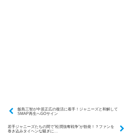
飯島三智が中居正広の復活に着手！ジャニーズと和解して
SMAP再生へGOサイン
若手ジャニーズたちの間で”松潤強奪戦争”が勃発！？ファンを
巻き込みタイヘンな騒ぎに…