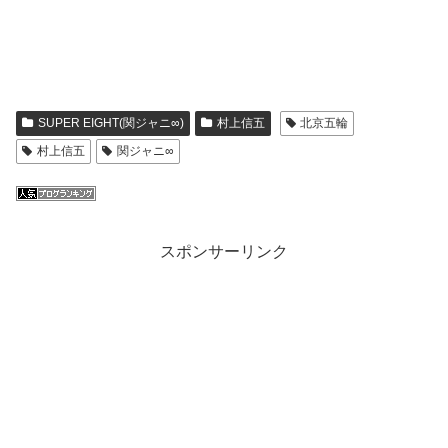
SUPER EIGHT(関ジャニ∞)
村上信五
北京五輪
村上信五
関ジャニ∞
スポンサーリンク