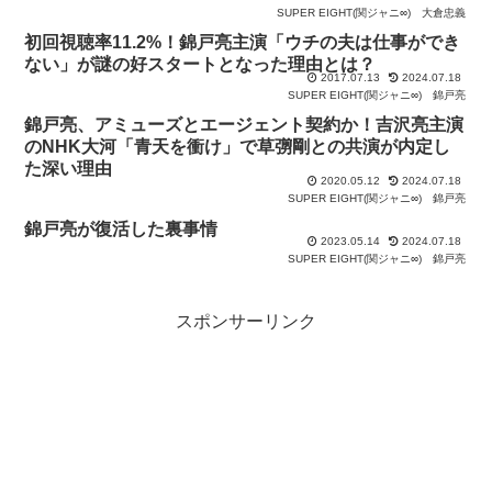
SUPER EIGHT(関ジャニ∞)
大倉忠義
初回視聴率11.2%！錦戸亮主演「ウチの夫は仕事ができ
ない」が謎の好スタートとなった理由とは？
2017.07.13
2024.07.18
SUPER EIGHT(関ジャニ∞)
錦戸亮
錦戸亮、アミューズとエージェント契約か！吉沢亮主演
のNHK大河「青天を衝け」で草彅剛との共演が内定し
た深い理由
2020.05.12
2024.07.18
SUPER EIGHT(関ジャニ∞)
錦戸亮
錦戸亮が復活した裏事情
2023.05.14
2024.07.18
SUPER EIGHT(関ジャニ∞)
錦戸亮
スポンサーリンク