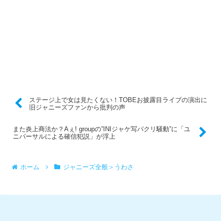
ステージ上で女は見たくない！TOBEお披露目ライブの演出に
旧ジャニーズファンから批判の声
また炎上商法か？Aぇ! groupの”INIジャケ写パクリ騒動”に「ユ
ニバーサルによる確信犯説」が浮上
ホーム
ジャニーズ全般＞うわさ