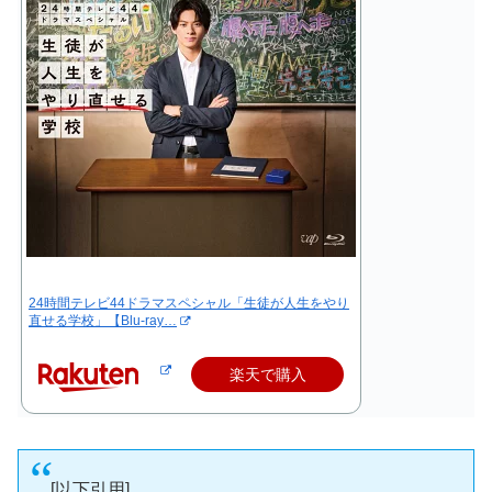
24時間テレビ44ドラマスペシャル「生徒が人生をやり
直せる学校」【Blu-ray…
楽天で購入
[以下引用]