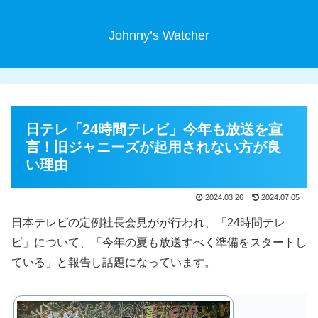
Johnny’s Watcher
日テレ「24時間テレビ」今年も放送を宣
言！旧ジャニーズが起用されない方が良
い理由
2024.03.26
2024.07.05
日本テレビの定例社長会見がが行われ、「24時間テレ
ビ」について、「今年の夏も放送すべく準備をスタートし
ている」と報告し話題になっています。