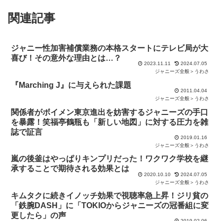
関連記事
ジャニー性加害補償業務の本格スタートにテレビ局が大
喜び！その意外な理由とは…？
2023.11.11
2024.07.05
ジャニーズ全般＞うわさ
『Marching J』に与えられた課題
2011.04.04
ジャニーズ全般＞うわさ
関係者がボイメン東京進出を妨害するジャニーズの手口
を暴露！笑福亭鶴瓶も「新しい地図」に対する圧力を雑
誌で証言
2019.01.16
ジャニーズ全般＞うわさ
嵐の後釜はやっぱりキンプリだった！ワクワク学校を継
承することで期待される効果とは
2020.10.10
2024.07.05
ジャニーズ全般＞うわさ
キムタクに続きイノッチ効果で視聴率急上昇！ジリ貧の
「鉄腕DASH」に「TOKIOからジャニーズの冠番組に変
更したら」の声
2019.02.06