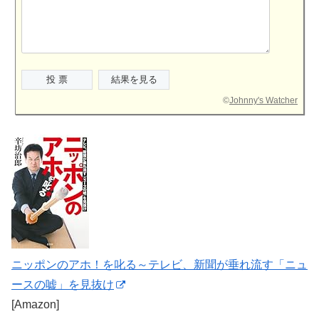
©
Johnny's Watcher
ニッポンのアホ！を叱る～テレビ、新聞が垂れ流す「ニュ
ースの嘘」を見抜け
[Amazon]