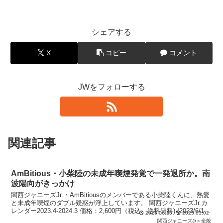
シェアする
X
コピー
コメント
JWをフォローする
関連記事
AmBitious・小柴陸の未成年喫煙発覚で一発退所か。南
波陽向がきっかけ
関西ジャニーズJr.・AmBitiousのメンバーである小柴陸くんに、熱愛
と未成年喫煙のダブル疑惑が浮上しています。 関西ジャニーズJr.カ
レンダー2023.4-2024.3 価格：2,600円（税込、送料無料) (2023/6/16
2023.06.16
2025.03.02
時点)
関西ジャニーズJr＞全般