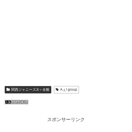
関西ジャニーズJr＞全般
Aぇ! group
スポンサーリンク