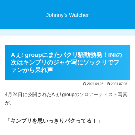
Johnny’s Watcher
Aぇ! groupにまたパクリ騒動勃発！INIの
次はキンプリのジャケ写にソックリでフ
ァンから呆れ声
2024.04.28
2024.07.05
4月24日に公開されたAぇ! groupのソロアーティスト写真
が、
「キンプリを思いっきりパクってる！」