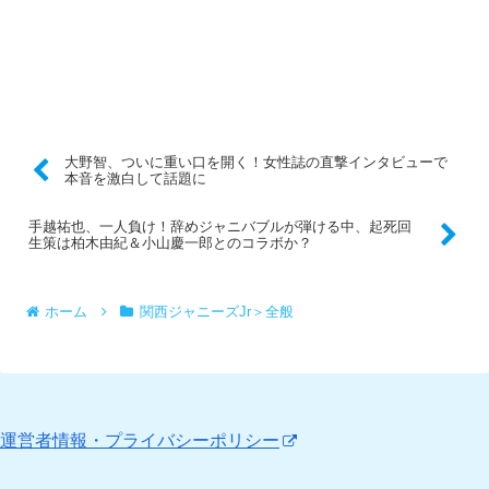
大野智、ついに重い口を開く！女性誌の直撃インタビューで
本音を激白して話題に
手越祐也、一人負け！辞めジャニバブルが弾ける中、起死回
生策は柏木由紀＆小山慶一郎とのコラボか？
ホーム
関西ジャニーズJr＞全般
運営者情報・プライバシーポリシー