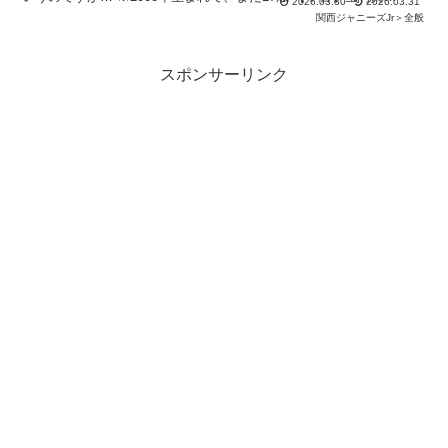
2026.03.30
2026.03.31
(STARTO)/アイドル/ジュニア ジュニア/渡
関西ジャニーズJr＞全般
スポンサーリンク