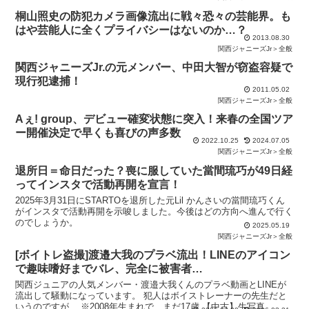
桐山照史の防犯カメラ画像流出に戦々恐々の芸能界。も
はや芸能人に全くプライバシーはないのか…？
2013.08.30
関西ジャニーズJr＞全般
関西ジャニーズJr.の元メンバー、中田大智が窃盗容疑で
現行犯逮捕！
2011.05.02
関西ジャニーズJr＞全般
Aぇ! group、デビュー確変状態に突入！来春の全国ツア
ー開催決定で早くも喜びの声多数
2022.10.25
2024.07.05
関西ジャニーズJr＞全般
退所日＝命日だった？喪に服していた當間琉巧が49日経
ってインスタで活動再開を宣言！
2025年3月31日にSTARTOを退所した元Lil かんさいの當間琉巧くん
がインスタで活動再開を示唆しました。今後はどの方向へ進んで行く
のでしょうか。
2025.05.19
関西ジャニーズJr＞全般
[ボイトレ盗撮]渡邉大我のプラベ流出！LINEのアイコン
で趣味嗜好までバレ、完全に被害者…
関西ジュニアの人気メンバー・渡邉大我くんのプラベ動画とLINEが
流出して騒動になっています。 犯人はボイストレーナーの先生だと
いうのですが… ※2008年生まれで、まだ17歳 【中古】生写真