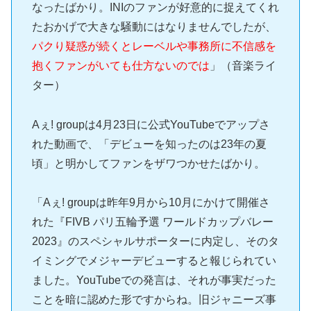
なったばかり。INIのファンが好意的に捉えてくれ
たおかげで大きな騒動にはなりませんでしたが、
パクり疑惑が続くとレーベルや事務所に不信感を
抱くファンがいても仕方ないのでは
」（音楽ライ
ター）
Aぇ! groupは4月23日に公式YouTubeでアップさ
れた動画で、「デビューを知ったのは23年の夏
頃」と明かしてファンをザワつかせたばかり。
「Aぇ! groupは昨年9月から10月にかけて開催さ
れた『FIVB パリ五輪予選 ワールドカップバレー
2023』のスペシャルサポーターに内定し、そのタ
イミングでメジャーデビューすると報じられてい
ました。YouTubeでの発言は、それが事実だった
ことを暗に認めた形ですからね。旧ジャニーズ事