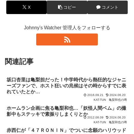
X
コピー
コメント
Johnny's Watcher 管理人をフォローする
関連記事
坂口杏里は亀梨担だった！中学時代から熱狂的なジャニ
ーズファンで、ホスト狂いの兆候はその時からすでに表
れていたとか…
2016.09.21
2024.06.20
KAT-TUN
亀梨和也の噂
ホームラン企画に焦る亀梨和也…「妖怪人間ベム」の撮
影中もステッキで素振りしまくりとか
2012.08.09
2024.06.20
KAT-TUN
亀梨和也の噂
赤西仁が「４７ＲＯＮＩＮ」でついに念願のハリウッド