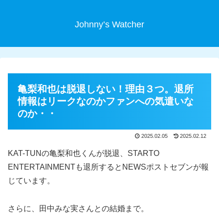
Johnny’s Watcher
亀梨和也は脱退しない！理由３つ。退所
情報はリークなのかファンへの気遣いな
のか・・
2025.02.05
2025.02.12
KAT-TUNの亀梨和也くんが脱退、STARTO
ENTERTAINMENTも退所するとNEWSポストセブンが報
じています。
さらに、田中みな実さんとの結婚まで。