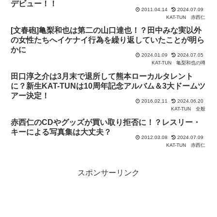
デビュー！！
2011.04.14
2024.07.09
KAT-TUN
赤西仁
[文春砲]亀梨和也は第二の山口達也！？田中みな実以外
の女性たちへイケナイ行為を繰り返していたことが明ら
かに
2024.01.09
2024.07.05
KAT-TUN
亀梨和也の噂
田口淳之介は3月末で退所して熊本ローカルタレント
に？新生KAT-TUNは10周年記念アルバム＆3大ドームツ
アー決定！
2016.02.11
2024.06.20
KAT-TUN
全般
赤西仁のCDやグッズが買い取り拒否に！？レスリー・
キーによる写真集は大丈夫？
2012.03.08
2024.07.09
KAT-TUN
赤西仁
スポンサーリンク