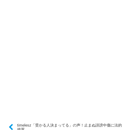
timelesz「受かる人決まってる」の声！止まぬ誹謗中傷に法的
措置