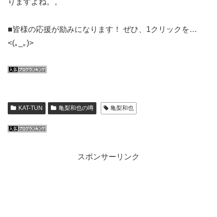
りますよね。。
■皆様の応援が励みになります！ ぜひ、1クリックを…
<(｡_｡)>
KAT-TUN
亀梨和也の噂
亀梨和也
スポンサーリンク