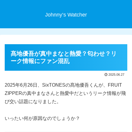
Johnny’s Watcher
髙地優吾が真中まなと熱愛？匂わせ？リ
ーク情報にファン混乱
2025.06.27
2025年6月26日、SixTONESの髙地優吾くんが、FRUIT
ZIPPERの真中まなさんと熱愛中だというリーク情報が飛
び交い話題になりました。
いったい何が原因なのでしょうか？