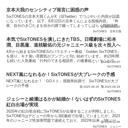
京本大我のセンシティブ発言に困惑の声
SixTONESの京本大我くんがX（旧Twitter）でつぶやいた内容が話題
になっています。 以下、8月12日の京本くんによる投稿内容。 「昨
夜、自分のき◯たまを自分の踵で蹴ってしまってしばらく悶絶状態で
2025.08.15
した こんなアイドルですが応援よろし
SixTONES
京本大我
本気でSixTONESを潰しにきたTBS。日曜劇場に松本
潤、目黒蓮、道枝駿佑の元ジャニエース級を次々投入へ
4月から始まるSixTONESのバラエティー番組「Golden SixTONES」
を巡り、キナ臭い雰囲気がプンプンと匂い始めています。 約23年間
も続いた人気番組「行列のできる相談所」の後番組ということで、日
2025.03.07
テレの力の入れ方はハンパないよう
SixTONES
NEXT嵐になれるか！SixTONESが大ブレークの予感
NEXT嵐になれるか！「GOスト」視聴率好調で、SixTONESが大ブ
レークの予感
2025.08.18
2025.08.29
SixTONES
ジェシーと綾瀬はるかが結婚か！ないはずのSixTONES
紅白出場が実現
2025年の紅白歌合戦にSixTONESが出場することが判明しました。
SixTONESはデビューの年から3回連続で出場していましたが、2023
年のジャニーズ性加害問題で途絶えており、2022年以来、3年ぶり4
2025.12.06
回目の出場となります。 しかし
SixTONES
ジェシー