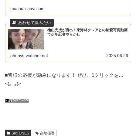
imashun-navi.com
檜山光成が流出！東海林クレアとの熱愛写真動画
で少年忍者やらかし
johnnys-watcher.net
2025.06.26
■皆様の応援が励みになります！ ぜひ、1クリックを…
<(｡_｡)>
SixTONES
髙地優吾