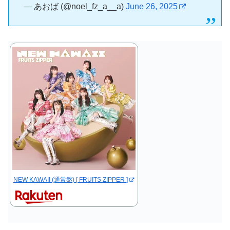
— あおば (@noel_fz_a__a)
June 26, 2025
NEW KAWAII (通常盤) [ FRUITS ZIPPER ]