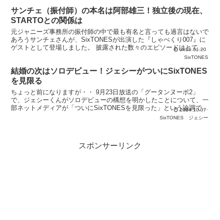
サンチェ（振付師）の本名は阿部雄三！独立後の現在、
STARTOとの関係は
元ジャニーズ事務所の振付師の中で最も有名と言っても過言はないで
あろうサンチェさんが、SixTONESが出演した『しゃべくり007』に
ゲストとして登場しました。 披露された数々のエピソードはとても
2026.01.20
おもしろかったのですが、エピソードは多いけれど
SixTONES
結婚の次はソロデビュー！ジェシーがついにSixTONES
を見限る
ちょっと前になりますが・・ 9月23日放送の「グータンヌーボ2」
で、ジェシーくんがソロデビューの構想を明かしたことについて、一
部ネットメディアが「ついにSixTONESを見限った」という論調で報
2024.10.07
じています。 「デビュー後を“第2ミッション”
SixTONES
ジェシー
スポンサーリンク