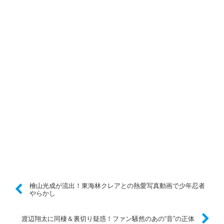
檜山光成が流出！東海林クレアとの熱愛写真動画で少年忍者
やらかし
渡辺翔太に同棲＆裏切り疑惑！ファン騒然のあの“音”の正体