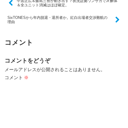
中居正広＆飯島三智が動き出す？状況証拠ワンサカでJr.解体
＆全ユニット消滅はほぼ確定。
SixTONESから年内脱退・退所者か。紅白出場者交渉難航の
理由
コメント
コメントをどうぞ
メールアドレスが公開されることはありません。
コメント
※