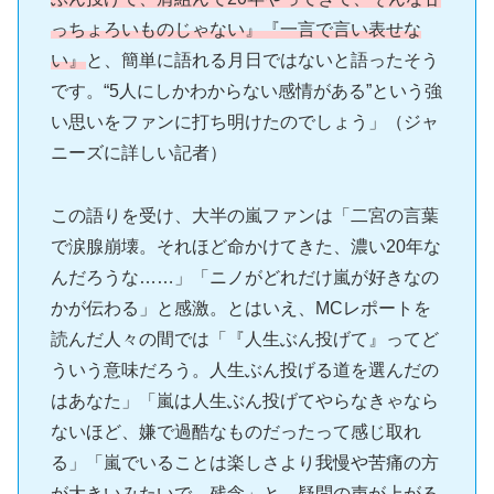
っちょろいものじゃない』『一言で言い表せな
い』
と、簡単に語れる月日ではないと語ったそう
です。“5人にしかわからない感情がある”という強
い思いをファンに打ち明けたのでしょう」（ジャ
ニーズに詳しい記者）
この語りを受け、大半の嵐ファンは「二宮の言葉
で涙腺崩壊。それほど命かけてきた、濃い20年な
んだろうな……」「ニノがどれだけ嵐が好きなの
かが伝わる」と感激。とはいえ、MCレポートを
読んだ人々の間では「『人生ぶん投げて』ってど
ういう意味だろう。人生ぶん投げる道を選んだの
はあなた」「嵐は人生ぶん投げてやらなきゃなら
ないほど、嫌で過酷なものだったって感じ取れ
る」「嵐でいることは楽しさより我慢や苦痛の方
が大きいみたいで、残念」と、疑問の声が上がる