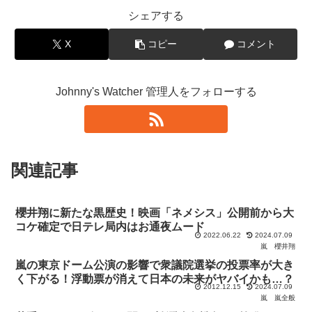
シェアする
X
コピー
コメント
Johnny's Watcher 管理人をフォローする
関連記事
櫻井翔に新たな黒歴史！映画「ネメシス」公開前から大
コケ確定で日テレ局内はお通夜ムード
2022.06.22
2024.07.09
嵐
櫻井翔
嵐の東京ドーム公演の影響で衆議院選挙の投票率が大き
く下がる！浮動票が消えて日本の未来がヤバイかも…？
2012.12.15
2024.07.09
嵐
嵐全般