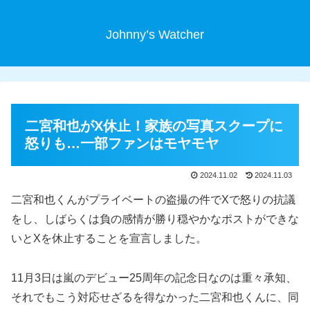
Johnny’s Watcher
二宮和也がX休止！家族の写真スクープに
怒りも…一部ファンはモヤモヤ
2024.11.02
2024.11.03
二宮和也くんがプライベートの盗撮の件でXで怒りの抗議
をし、しばらくは負の感情が勝り穏やかなポストができな
いとXを休止することを宣言しました。
11月3日は嵐のデビュー25周年の記念日なのは重々承知、
それでもこう対応せざるを得なかった二宮和也くんに、同