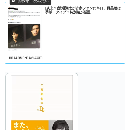
[炎上？]渡辺翔太が古参ファンに辛口、目黒蓮は
手紙！タイプロ特別編が話題
imashun-navi.com