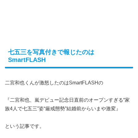
七五三を写真付きで報じたのは
SmartFLASH
二宮和也くんが激怒したのはSmartFLASHの
『二宮和也、嵐デビュー記念日直前のオープンすぎる“家
族4人で七五三”姿“厳戒態勢”結婚前からいまや激変』
という記事です。