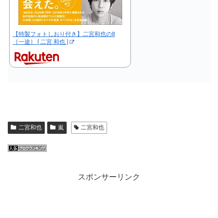
【特製フォトしおり付き】二宮和也のIt
［一途］ [ 二宮 和也 ]
二宮和也
嵐
二宮和也
スポンサーリンク