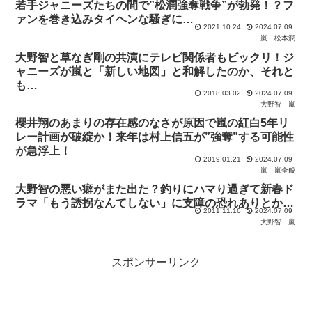
若手ジャニーズたちの間で”松潤強奪戦争”が勃発！？フ
ァンを巻き込みタイヘンな騒ぎに…
2021.10.24
2024.07.09
嵐
松本潤
大野智と草なぎ剛の共演にテレビ関係者もビックリ！ジ
ャニーズが嵐と「新しい地図」と和解したのか、それと
も…
2018.03.02
2024.07.09
大野智
嵐
櫻井翔のあまりの存在感のなさが原因で嵐の紅白5年リ
レー計画が破綻か！来年は村上信五が”強奪”する可能性
が急浮上！
2019.01.21
2024.07.09
嵐
嵐全般
大野智の悪い癖がまた出た？釣りにハマり過ぎて新春ド
ラマ「もう誘拐なんてしない」に支障の恐れありとか…
2011.11.16
2024.07.09
大野智
嵐
スポンサーリンク