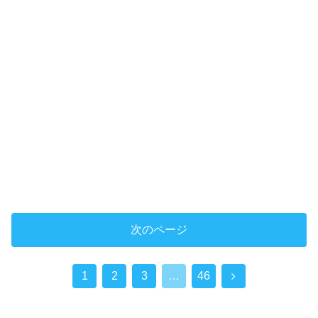
次のページ
次
1
2
3
…
46
へ