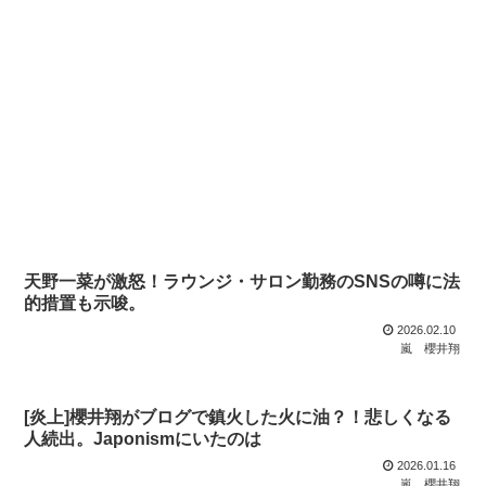
天野一菜が激怒！ラウンジ・サロン勤務のSNSの噂に法
的措置も示唆。
2026.02.10
嵐
櫻井翔
[炎上]櫻井翔がブログで鎮火した火に油？！悲しくなる
人続出。Japonismにいたのは
2026.01.16
嵐
櫻井翔