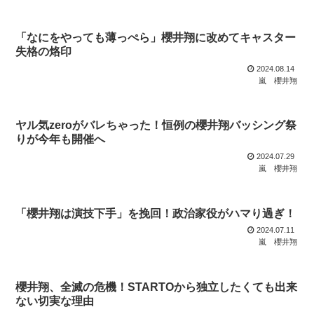
「なにをやっても薄っぺら」櫻井翔に改めてキャスター
失格の烙印
2024.08.14
嵐
櫻井翔
ヤル気zeroがバレちゃった！恒例の櫻井翔バッシング祭
りが今年も開催へ
2024.07.29
嵐
櫻井翔
「櫻井翔は演技下手」を挽回！政治家役がハマり過ぎ！
2024.07.11
嵐
櫻井翔
櫻井翔、全滅の危機！STARTOから独立したくても出来
ない切実な理由