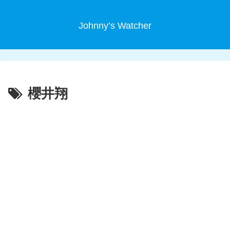
Johnny’s Watcher
櫻井翔