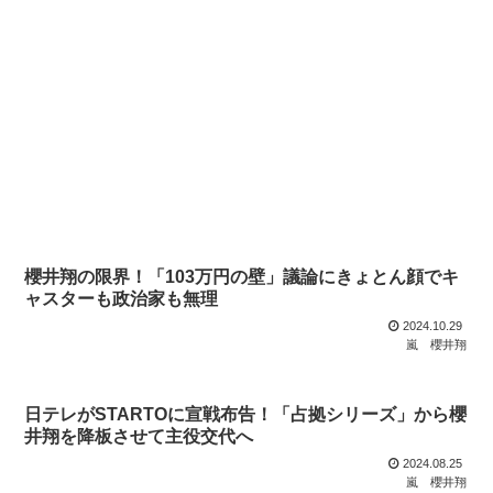
櫻井翔の限界！「103万円の壁」議論にきょとん顔でキ
ャスターも政治家も無理
2024.10.29
嵐
櫻井翔
日テレがSTARTOに宣戦布告！「占拠シリーズ」から櫻
井翔を降板させて主役交代へ
2024.08.25
嵐
櫻井翔