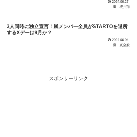
2024.06.27
嵐
櫻井翔
3人同時に独立宣言！嵐メンバー全員がSTARTOを退所
するXデーは9月か？
2024.06.04
嵐
嵐全般
スポンサーリンク