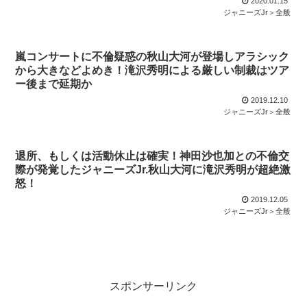
2020.01.15
ジャニーズJr＞全般
嵐コンサートに不倫疑惑の秋山大河が登場しアラシック
から大きなどよめき！滝沢秀明による厳しい制裁はツア
ー後まで延期か
2019.12.10
ジャニーズJr＞全般
退所、もしくは活動休止は確実！神田沙也加との不倫交
際が発覚したジャニーズJr.秋山大河に滝沢秀明が超絶激
怒！
2019.12.05
ジャニーズJr＞全般
スポンサーリンク