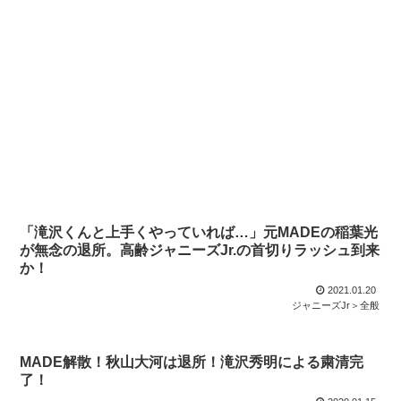
「滝沢くんと上手くやっていれば…」元MADEの稲葉光
が無念の退所。高齢ジャニーズJr.の首切りラッシュ到来
か！
2021.01.20
ジャニーズJr＞全般
MADE解散！秋山大河は退所！滝沢秀明による粛清完
了！