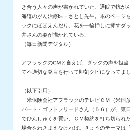
き合う人々の声が書かれていた。通院で抗が
海道のがん治療医・さとし先生。本のページ
ックにほほえんだり、花を一輪挿しに挿すダ
井さんの姿が描かれている。
（毎日新聞デジタル）
アフラックのCMと言えば、ダックの声を担
て不適切な発言を行って即刻クビになってま
（以下引用）
米保険会社アフラックのテレビＣＭ（米国放
バート・ゴットフリードさん（５６）が、東
でひんしゅくを買い、ＣＭ契約を打ち切られ
場合をわきまえなければ。きょうのテーマは