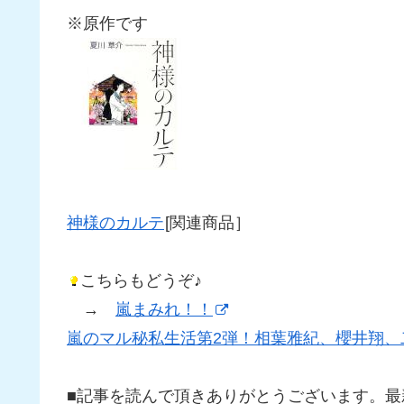
※原作です
神様のカルテ
[関連商品］
こちらもどうぞ♪
→
嵐まみれ！！
嵐のマル秘私生活第2弾！相葉雅紀、櫻井翔、
■記事を読んで頂きありがとうございます。最