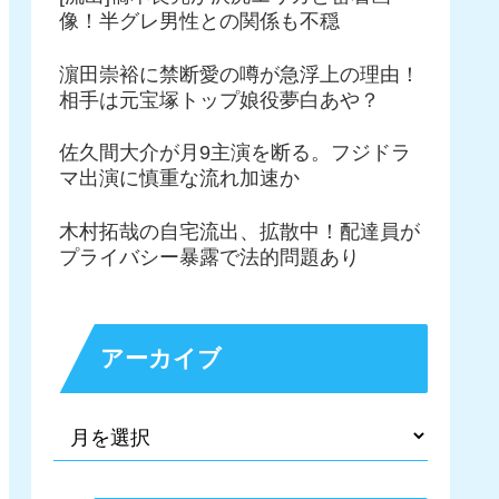
像！半グレ男性との関係も不穏
濵田崇裕に禁断愛の噂が急浮上の理由！
相手は元宝塚トップ娘役夢白あや？
佐久間大介が月9主演を断る。フジドラ
マ出演に慎重な流れ加速か
木村拓哉の自宅流出、拡散中！配達員が
プライバシー暴露で法的問題あり
アーカイブ