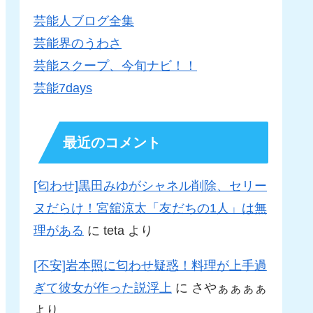
芸能人ブログ全集
芸能界のうわさ
芸能スクープ、今旬ナビ！！
芸能7days
最近のコメント
[匂わせ]黒田みゆがシャネル削除、セリー
ヌだらけ！宮舘涼太「友だちの1人」は無
理がある
に
teta
より
[不安]岩本照に匂わせ疑惑！料理が上手過
ぎて彼女が作った説浮上
に
さやぁぁぁぁ
より