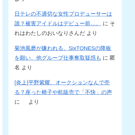
日テレの不適切な女性プロデューサーは
誰？被害アイドルはデビュー前…。
に
そ
れはわたしのおいなりさんだ
より
菊池風磨が嫌われる。SixTONESの降板
を願い、他グループ仕事奪取疑惑も
に
匿
名
より
[炎上]平野紫耀、オークションなんで売
る？座った椅子や机販売で「不快」の声
に
より