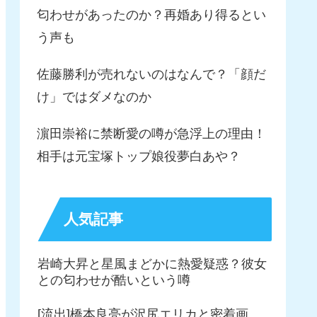
匂わせがあったのか？再婚あり得るとい
う声も
佐藤勝利が売れないのはなんで？「顔だ
け」ではダメなのか
濵田崇裕に禁断愛の噂が急浮上の理由！
相手は元宝塚トップ娘役夢白あや？
人気記事
岩崎大昇と星風まどかに熱愛疑惑？彼女
との匂わせが酷いという噂
[流出]橋本良亮が沢尻エリカと密着画