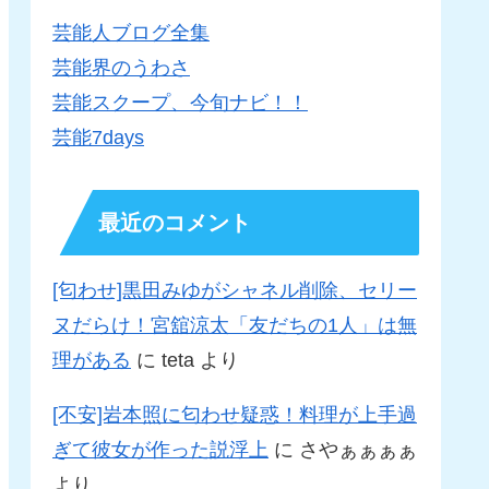
芸能人ブログ全集
芸能界のうわさ
芸能スクープ、今旬ナビ！！
芸能7days
最近のコメント
[匂わせ]黒田みゆがシャネル削除、セリー
ヌだらけ！宮舘涼太「友だちの1人」は無
理がある
に
teta
より
[不安]岩本照に匂わせ疑惑！料理が上手過
ぎて彼女が作った説浮上
に
さやぁぁぁぁ
より