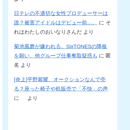
日テレの不適切な女性プロデューサーは
誰？被害アイドルはデビュー前…。
に
そ
れはわたしのおいなりさんだ
より
菊池風磨が嫌われる。SixTONESの降板
を願い、他グループ仕事奪取疑惑も
に
匿
名
より
[炎上]平野紫耀、オークションなんで売
る？座った椅子や机販売で「不快」の声
に
より