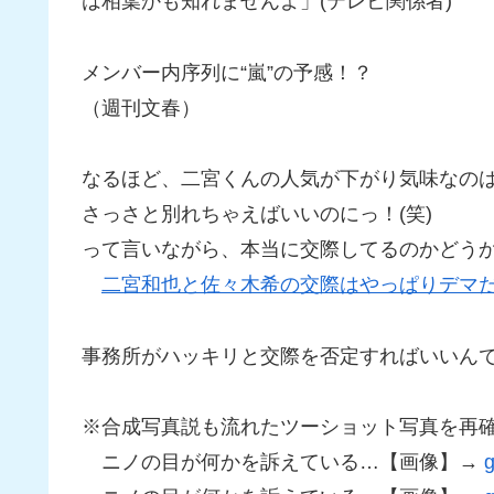
は相葉かも知れませんよ」(テレビ関係者)
メンバー内序列に“嵐”の予感！？
（週刊文春）
なるほど、二宮くんの人気が下がり気味なの
さっさと別れちゃえばいいのにっ！(笑)
って言いながら、本当に交際してるのかどう
二宮和也と佐々木希の交際はやっぱりデマ
事務所がハッキリと交際を否定すればいいん
※合成写真説も流れたツーショット写真を再
ニノの目が何かを訴えている…【画像】→