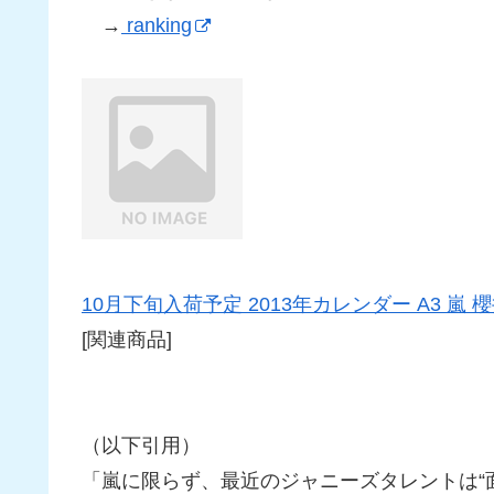
→
ranking
10月下旬入荷予定 2013年カレンダー A3 嵐 櫻
[関連商品]
（以下引用）
「嵐に限らず、最近のジャニーズタレントは“