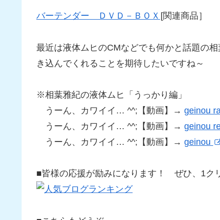
バーテンダー ＤＶＤ－ＢＯＸ
[関連商品］
最近は液体ムヒのCMなどでも何かと話題の
き込んでくれることを期待したいですね～
※相葉雅紀の液体ムヒ「うっかり編」
うーん、カワイイ… ^^;【動画】→
geinou r
うーん、カワイイ… ^^;【動画】→
geinou r
うーん、カワイイ… ^^;【動画】→
geinou
■皆様の応援が励みになります！ ぜひ、1クリック