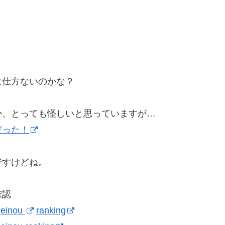
は仕方ないのかな？
か、とっても怪しいと思っていますが…
だった！
ですけどね。
確認
geinou
ranking