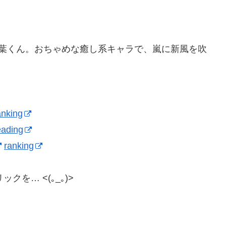
相葉くん。おちゃめな癒し系キャラで、嵐に新風を吹
anking
eading
ranking
を… <(｡_｡)>