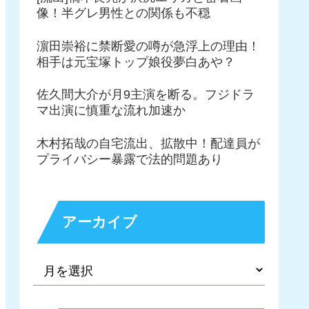
像！半グレ男性との関係も不穏
濵田崇裕に禁断愛の噂が急浮上の理由！
相手は元宝塚トップ娘役夢白あや？
佐久間大介が月9主演を断る。フジドラ
マ出演に慎重な流れ加速か
木村拓哉の自宅流出、拡散中！配達員が
プライバシー暴露で法的問題あり
アーカイブ