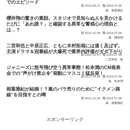
でのエピソード
2015.05.27
2024.07.09
嵐
相葉雅紀
櫻井翔の驚きの素顔。スタジオで見知らぬ人を見かける
たびに「あれ誰？」と確認する異常な警戒心の理由と
は…？
2014.11.08
2024.07.09
嵐
櫻井翔
二宮和也と中居正広、ともに木村拓哉には遠く及ばず。
主演ドラマ＆冠番組が大爆死で業界内評価がダダ下がり
2022.01.07
2024.07.09
二宮和也
嵐
ジャニーズに怒号飛び交う異常事態！松本潤のCM発表
会での“声がけ禁止令”発動にマスコミ猛反発！
2017.03.26
2024.07.09
嵐
松本潤
相葉雅紀が結婚！？嵐のバラ売りのために“イクメン路
線”を目指すとの噂
2012.11.04
2024.07.09
嵐
相葉雅紀
スポンサーリンク