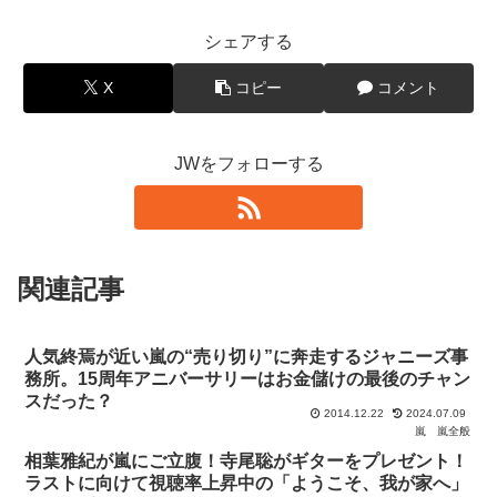
シェアする
X
コピー
コメント
JWをフォローする
関連記事
人気終焉が近い嵐の“売り切り”に奔走するジャニーズ事
務所。15周年アニバーサリーはお金儲けの最後のチャン
スだった？
2014.12.22
2024.07.09
嵐
嵐全般
相葉雅紀が嵐にご立腹！寺尾聡がギターをプレゼント！
ラストに向けて視聴率上昇中の「ようこそ、我が家へ」