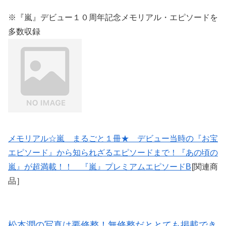
※『嵐』デビュー１０周年記念メモリアル・エピソードを
多数収録
メモリアル☆嵐 まるごと１冊★ デビュー当時の『お宝
エピソード』から知られざるエピソードまで！『あの頃の
嵐』が超満載！！ 『嵐』プレミアムエピソードB
[関連商
品］
松本潤の写真は要修整！無修整だととても掲載でき