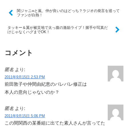
関ジャニ∞と嵐、仲が良いのはどっち？ラジオの発言を巡って
ファンが白熱！
タッキー＆翼が被災地で太っ腹の激励ライブ！握手や写真だ
けじゃなくハグまでOK！
コメント
匿名
より:
2011年9月15日 2:53 PM
前田敦子や仲間由紀恵のバレバレ修正は
本人の意向じゃないのか？
匿名
より:
2011年9月15日 5:06 PM
この間関西の某番組に出てた素人さんが言ってた