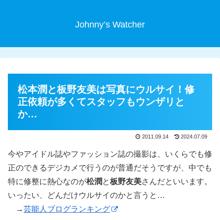
Johnny’s Watcher
松本潤と板野友美は写真にウルサイ！修
正依頼が多くてスタッフもウンザリと
か…
2011.09.14
2024.07.09
今やアイドル誌やファッション誌の撮影は、いくらでも修
正のできるデジカメで行うのが普通だそうですが、中でも
特に修整に熱心なのが
松潤
と
板野友美
さんだといいます。
いったい、どんだけウルサイのかと言うと…
→
芸能人ブログランキング