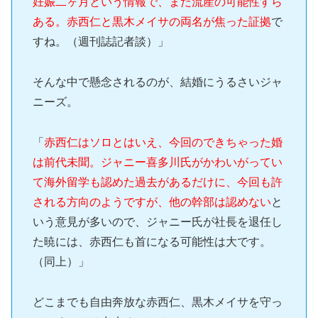
妊娠二ヶ月という情報で、まだ流産の可能性すら
ある。赤西仁と黒木メイサの両名が焦った証拠
で
すね。（週刊誌記者談）」
そんな中で懸念されるのが、結婚にうるさいジャ
ニーズ。
「
赤西仁はソロとはいえ、今回のできちゃった婚
は前代未聞。ジャニー喜多川氏がかわいがってい
て海外留学も認めた過去があるだけに、今回も許
される方向のようですが、他の幹部は認めない
と
いう意見が多いので、ジャニー氏が社長を退任し
た暁には、赤西仁も首になる可能性は大です。
（同上）」
どこまでも自由奔放な赤西仁、黒木メイサを守っ