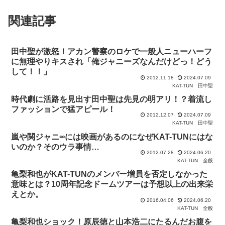
関連記事
田中聖が激怒！アカン警察のロケで一般人ニューハーフ
に無理やりキスされ「俺ジャニーズなんだけどっ！どう
して！！」
2012.11.18
2024.07.09
KAT-TUN
田中聖
時代劇に活路を見出す田中聖は先見の明アリ！？着流し
ファッションで猛アピール！
2012.12.07
2024.07.09
KAT-TUN
田中聖
嵐や関ジャニ∞には映画があるのになぜKAT-TUNにはな
いのか？そのウラ事情…
2012.07.28
2024.06.20
KAT-TUN
全般
亀梨和也がKAT-TUNのメンバー増員を否定しなかった
意味とは？10周年記念ドームツアーは予想以上の出来栄
えとか。
2016.04.06
2024.06.20
KAT-TUN
全般
亀梨和也ショック！原辰徳と山本浩二にたるんだお腹を