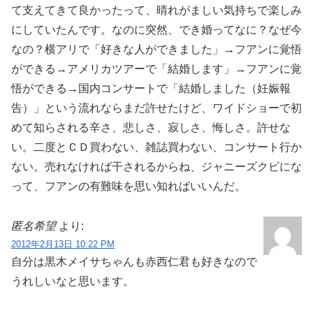
て支えてきて良かったって、晴れがましい気持ちで楽しみ
にしていたんです。なのに突然、でき婚ってなに？なぜ今
なの？横アリで「好きな人ができました」→フアンに覚悟
ができる→アメリカツアーで「結婚します」→フアンに覚
悟ができる→国内コンサートで「結婚しました（妊娠報
告）」という流れならまだ許せたけど、ワイドショーで初
めて知らされる辛さ、悲しさ、寂しさ、悔しさ。許せな
い。二度とＣＤ買わない、雑誌買わない、コンサート行か
ない。売れなければ干されるからね、ジャニーズクビにな
って、フアンの有難味を思い知ればいいんだ。
匿名希望
より:
2012年2月13日 10:22 PM
自分は黒木メイサちゃんも赤西仁君も好きなので
うれしいなと思います。