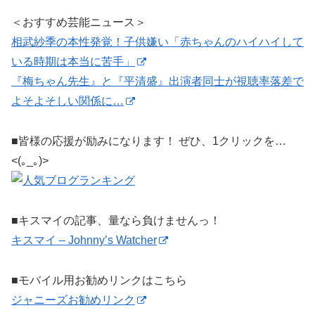
＜おすすめ芸能ニュース＞
相武紗季の本性発覚！子供嫌い「赤ちゃんのハイハイして
いる時期は本当に苦手」
『梅ちゃん先生』と『平清盛』出演者同士が視聴率落差で
よそよそしい関係に…
■皆様の応援が励みになります！ ぜひ、1クリックを…
<(｡_｡)>
■キスマイの記事、量なら負けませんっ！
キスマイ – Johnny’s Watcher
■モバイル用お勧めリンクはこちら
ジャニーズお勧めリンク