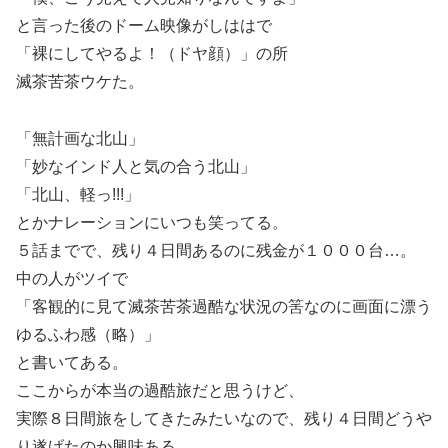
と言った後のドーム映像がしははで
「裸にしてやるよ！（ドヤ顔）」の所
滅茶苦茶ウケた。
「無計画な北山」
「妙なインド人と気の合う北山」
「北山、軽っ!!!」
とかナレーションにいつも笑ってる。
５話までで、残り４日間あるのに残金が１０００台…。
中の人がツイで
「客観的に見て滅茶苦茶過酷な状況の筈なのに画面に漂う
ゆるふわ感（略）」
と書いてある。
ここからが本当の過酷旅だと思うけど、
実際８日間旅をしてきたみたいなので、残り４日間どうや
り遂げたのか興味ある。