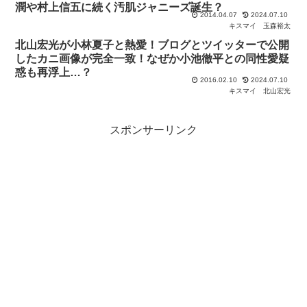
潤や村上信五に続く汚肌ジャニーズ誕生？
2014.04.07
2024.07.10
キスマイ
玉森裕太
北山宏光が小林夏子と熱愛！ブログとツイッターで公開
したカニ画像が完全一致！なぜか小池徹平との同性愛疑
惑も再浮上…？
2016.02.10
2024.07.10
キスマイ
北山宏光
スポンサーリンク