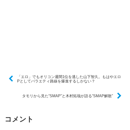
「エロ」でもオリコン週間1位を逃した山下智久。もはやエロ
Pとしてバラエティ路線を爆進するしかない？
タモリから見た“SMAP”と木村拓哉が語る“SMAP解散”
コメント