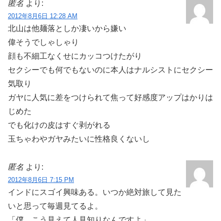
匿名
より:
2012年8月6日 12:28 AM
北山は他麺落としか凄いから嫌い
偉そうでしゃしゃり
顔も不細工なくせにカッコつけたがり
セクシーでも何でもないのに本人はナルシストにセクシー
気取り
ガヤに人気に差をつけられて焦って好感度アップはかりは
じめた
でも化けの皮はすぐ剥がれる
玉ちゃわやガヤみたいに性格良くないし
匿名
より:
2012年8月6日 7:15 PM
インドにスゴイ興味ある。いつか絶対旅して見た
いと思って毎週見てるよ。
「僕、こう見えて人見知りなんですよ」