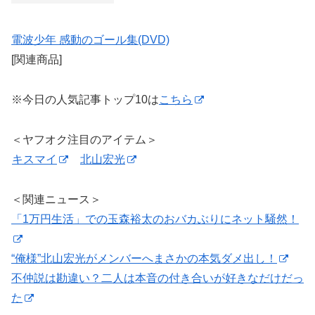
電波少年 感動のゴール集(DVD)
[関連商品]
※今日の人気記事トップ10は
こちら
＜ヤフオク注目のアイテム＞
キスマイ
北山宏光
＜関連ニュース＞
「1万円生活」での玉森裕太のおバカぶりにネット騒然！
“俺様”北山宏光がメンバーへまさかの本気ダメ出し！
不仲説は勘違い？二人は本音の付き合いが好きなだけだっ
た