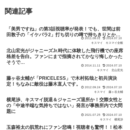
関連記事
「美男ですね」の第3話視聴率が発表！でも、世間は前
田敦子の「イケパラ2」打ち切りの噂で持ちきりとか…
2011.08.01
2024.07.10
キスマイ
キスマイ全般
北山宏光がジャニーズJr.時代に体験した飛行機での座席
格差を告白。ファンにまで指摘されてかなり悔しかった
そうで…
2014.11.11
2024.07.10
キスマイ
北山宏光
藤ヶ谷太輔が「PRICELESS」で木村拓哉と初共演決
定！ちなみに敵役は藤木直人です。
2012.09.24
2024.07.10
キスマイ
藤ヶ谷太輔
横尾渉、キスマイ脱退＆ジャニーズ退所か！交際女性と
の「中途半端な気持ちではない」発言が事務所内で大問
題に
2021.07.25
2024.07.10
キスマイ
横尾渉
玉森裕太の肌荒れにファン悲鳴！視聴者も驚愕！！松本