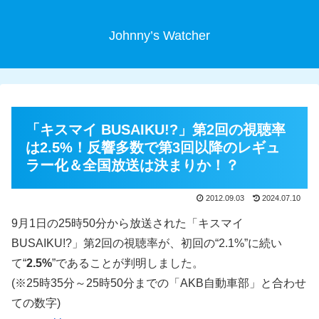
Johnny’s Watcher
「キスマイ BUSAIKU!?」第2回の視聴率
は2.5%！反響多数で第3回以降のレギュ
ラー化＆全国放送は決まりか！？
2012.09.03
2024.07.10
9月1日の25時50分から放送された「キスマイ
BUSAIKU!?」第2回の視聴率が、初回の“2.1%”に続い
て“
2.5%
”であることが判明しました。
(※25時35分～25時50分までの「AKB自動車部」と合わせ
ての数字)