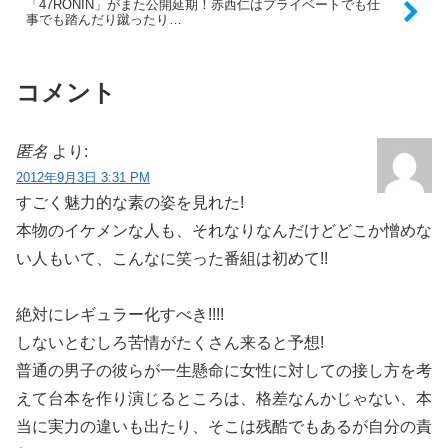
「47RONIN」がまた公開延期！赤西仁はプライベートでも仕
事でも踏んだり蹴ったり…
コメント
匿名
より:
2012年9月3日 3:31 PM
すごく魅力的な素の姿を見れた!
本物のイケメンな人も、それなりなんだけどどこか憎めな
い人もいて、こんなに笑った番組は初めて!!
絶対にレギュラー化すべき!!!!
しないとむしろ苦情がたくさん来ると予想!
普通の男子の彼らが一生懸命に女性に対しての接し方を考
えて台本を作り演じるところは、格差なんかじゃない、本
当に実力の違いも出たり、そこは残酷でもあるが自分の責