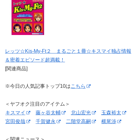
レッツ☆Kis‐My‐Ft２ まるごと１冊☆キスマイ独占情報
＆密着エピソード超満載！
[関連商品]
※今日の人気記事トップ10は
こちら
＜ヤフオク注目のアイテム＞
キスマイ
藤ヶ谷太輔
北山宏光
玉森裕太
宮田俊哉
千賀健永
二階堂高嗣
横尾渉
＜関連ニュース＞