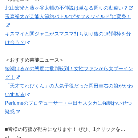
北山宏光と藤ヶ谷太輔の不仲説は単なる周りの勘違い？
玉森裕太が芸能人節約バトルで“タフ＆ワイルド”に変身！
キスマイと関ジャニがスマスマ打ち切り後の1時間枠を分
け合う？
＜おすすめ芸能ニュース＞
綾瀬はるかの態度に批判殺到！女性ファンから大ブーイン
グ！
「天才てれびくん」の人気子役だった岡田圭右の娘がかわ
いすぎる
Perfumeのプロデューサー・中田ヤスタカに強制わいせつ
疑惑
■皆様の応援が励みになります！ ぜひ、1クリックを…
<(｡_｡)>