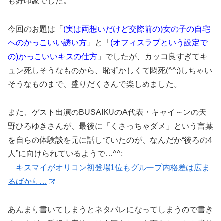
も好印象でした。
今回のお題は「
(実は両想いだけど交際前の)女の子の自宅
へのかっこいい誘い方
」と「
(オフィスラブという設定で
の)かっこいいキスの仕方
」でしたが、カッコ良すぎてキ
ュン死しそうなものから、恥ずかしくて悶死(^^;)しちゃい
そうなものまで、盛りだくさんで楽しめました。
また、ゲスト出演のBUSAIKUのA代表・キャイ～ンの天
野ひろゆきさんが、最後に「くさっちゃダメ」という言葉
を自らの体験談を元に話していたのが、なんだか“後ろの4
人”に向けられているようで…^^;
キスマイがオリコン初登場1位もグループ内格差は広ま
るばかり…
あんまり書いてしまうとネタバレになってしまうので書き