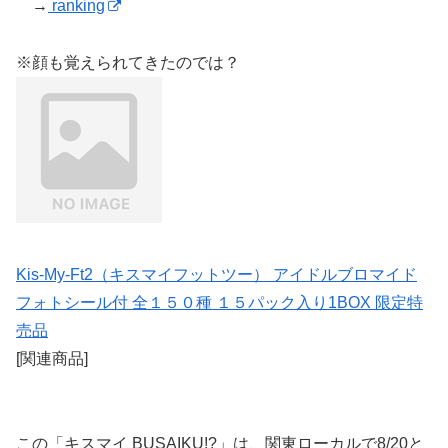
→
ranking
※顔も覚えられてきたのでは？
Kis-My-Ft2（キスマイフットツー） アイドルブロマイド
フォトシール付 全１５０種 １５パック入り1BOX 限定特
売品
[関連商品]
この「キスマイ BUSAIKU!?」は、関東ローカルで8/20と