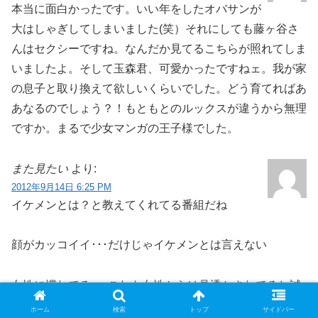
本当に面白かったです。いい年をしたオバサンが
大はしゃぎしてしまいました(笑）それにしても藤ヶ谷さ
んはセクシーですね。なんだか見てるこちらが照れてしま
いましたよ。そして玉森君、可愛かったですねェ。我が家
の息子と取り換えて欲しいくらいでした。どう育てればあ
あなるのでしょう？！もともとのルックスが違うから無理
ですか。まるで少女マンガの王子様でした。
また見たい
より:
2012年9月14日 6:25 PM
イケメンとは？と教えてくれてる番組だね
顔がカッコイイ･･･だけじゃイケメンとは言えない
女性に慣れてる･･･これも女性からは見透かされてるし誠
実さがない
ホーム
検索
トップ
サイドバー