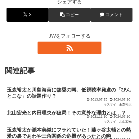
シェアする
X
コピー
コメント
JWをフォローする
関連記事
玉森裕太と川島海荷に熱愛の噂。低視聴率発進の「ぴん
とこな」の話題作り？
2013.07.25
2024.07.10
キスマイ
玉森裕太
北山宏光と内田理央が破局！その意外な理由とは…？
2021.11.10
2024.07.10
キスマイ
北山宏光
玉森裕太か瀧本美織にフラれていた！藤ヶ谷太輔との熱
愛の裏であわや三角関係の危機があったとの噂