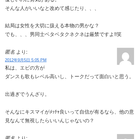
そんな人がいいなと改めて感じたり、、、
結局は女性を大切に扱える本物の男かな？
でも、、、男同士ベタベタクネクネは厳禁ですよ!!笑
匿名
より:
2012年9月5日 5:05 PM
私は、エビの方が
ダンスも歌もレベル高いし、トークだって面白いと思う。
出過ぎでうんざり。
そんなにキスマイがﾒｯﾁｬ良いって自信が有るなら、他の意
見なんて無視したらいいんじゃないの？
匿名
より: