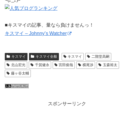
■キスマイの記事、量なら負けませんっ！
キスマイ – Johnny’s Watcher
キスマイ
キスマイ全般
キスマイ
二階堂高嗣
北山宏光
千賀健永
宮田俊哉
横尾渉
玉森裕太
藤ヶ谷太輔
スポンサーリンク