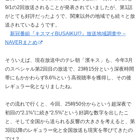
9/1の2回放送されることが発表されていましたが、第1話
がとても好評だったようで、関東以外の地域でも続々と放
送されているようです。
新冠番組『キスマイBUSAIKU!?』放送地域調査中 –
NAVERまとめ
そういえば、現在放送中のテレ朝「濱キス」も、今年3月
のスペシャル第2回目の放送で、23時15分という深夜時間
帯にもかかわらず8.6%という高視聴率を獲得し、その後
レギュラー化となりましたね。
その流れで行くと、今回、25時50分からという超深夜で
初回の“2.1%”に続き“2.5%”という好調な数字を出したこ
と、そして全国から送られる反響の大きさを考えると、第
3回以降のレギュラー化と全国放送も現実を帯びてきたの
では？