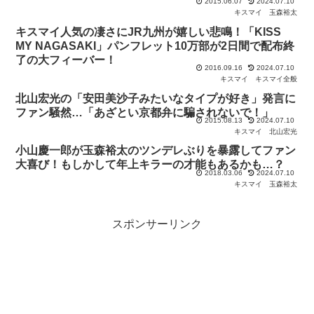
2015.06.07
2024.07.10
キスマイ
玉森裕太
キスマイ人気の凄さにJR九州が嬉しい悲鳴！「KISS
MY NAGASAKI」パンフレット10万部が2日間で配布終
了の大フィーバー！
2016.09.16
2024.07.10
キスマイ
キスマイ全般
北山宏光の「安田美沙子みたいなタイプが好き」発言に
ファン騒然…「あざとい京都弁に騙されないで！」
2015.08.13
2024.07.10
キスマイ
北山宏光
小山慶一郎が玉森裕太のツンデレぶりを暴露してファン
大喜び！もしかして年上キラーの才能もあるかも…？
2018.03.06
2024.07.10
キスマイ
玉森裕太
スポンサーリンク