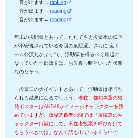
音が出ます→
ranking
音が出ます→
reading
音が出ます→
reading
年末の投開票とあって、ただでさえ投票率の低下
が不安視されている今回の衆院選。さらに“嵐ド
ーム公演丸かぶり”で、浮動票を得るべく躍起に
なっていた一部政党は、お先真っ暗といった状態
なのだそう。
「投票日の大イベントとあって、浮動票は相当削
られる結果になるでしょう。
現在、都知事選の啓
発ポスターはAKB48がイメージキャラクターを務
めていますが、政界関係者の間では『衆院選のキ
ャラクターは嵐にして、不在者投票を呼びかけて
もらうべきでは』なんて話も出ているくらいで