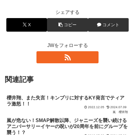
シェアする
X
コピー
コメント
JWをフォローする
関連記事
櫻井翔、また失言！キンプリに対するKY発言でティア
ラ激怒！！
2022.12.05
2024.07.09
嵐
櫻井翔
嵐が危ない！SMAP解散以降、ジャニーズを襲い続ける
アニバーサリーイヤーの呪いが20周年を前にグループを
襲う！？