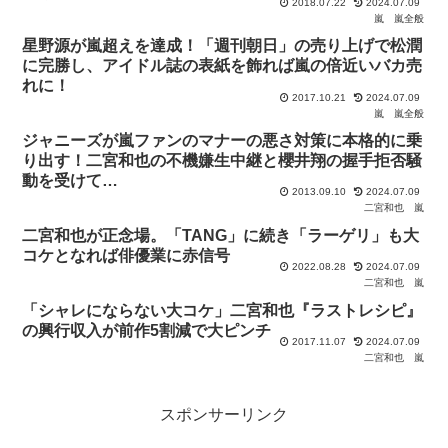
2018.07.22
2024.07.09
嵐
嵐全般
星野源が嵐超えを達成！「週刊朝日」の売り上げで松潤
に完勝し、アイドル誌の表紙を飾れば嵐の倍近いバカ売
れに！
2017.10.21
2024.07.09
嵐
嵐全般
ジャニーズが嵐ファンのマナーの悪さ対策に本格的に乗
り出す！二宮和也の不機嫌生中継と櫻井翔の握手拒否騒
動を受けて…
2013.09.10
2024.07.09
二宮和也
嵐
二宮和也が正念場。「TANG」に続き「ラーゲリ」も大
コケとなれば俳優業に赤信号
2022.08.28
2024.07.09
二宮和也
嵐
「シャレにならない大コケ」二宮和也『ラストレシピ』
の興行収入が前作5割減で大ピンチ
2017.11.07
2024.07.09
二宮和也
嵐
スポンサーリンク