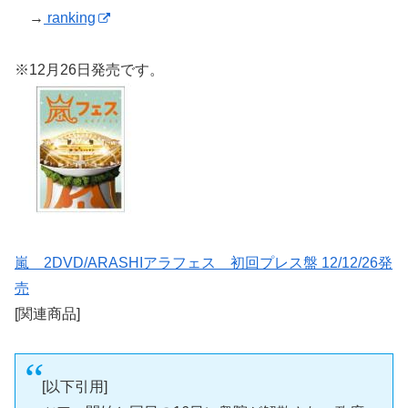
→
ranking
※12月26日発売です。
嵐 2DVD/ARASHIアラフェス 初回プレス盤 12/12/26発
売
[関連商品]
[以下引用]