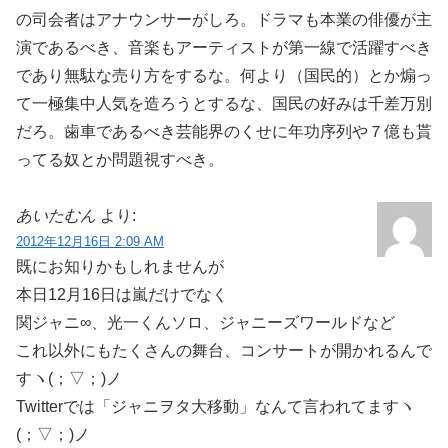
の司会者はアナウンサーがしろ。ドラマも本業の俳優が主
演であるべき、音楽もアーティストが第一線で活躍すべき
であり無駄な売り方をするな。何より（国民的）とか煽っ
て一極集中人気を造ろうとするな、国民の好みは千差万別
だろ。歯車であるべき芸能界のくせに年功序列や７億も貰
ってる奴とか問題視すべき。
あいたむん
より:
2012年12月16日 2:09 AM
既にお知りかもしれませんが
本日12月16日は嵐だけでなく
関ジャニ∞、光一くんソロ、ジャニーズワールドなど
これ以外にもたくさんの舞台、コンサートが開かれるんで
すヽ(；▽；)ノ
Twitterでは「ジャニヲタ大移動」なんて言われてますヽ
(；▽；)ノ