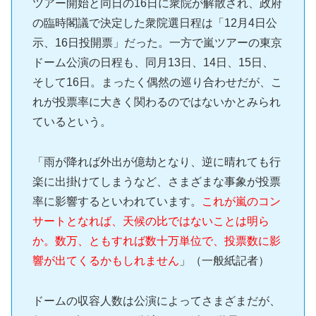
ツアー開始と同日の16日に衆院が解散され、政府
の臨時閣議で決定した衆院選日程は「12月4日公
示、16日投開票」だった。一方で嵐ツアーの東京
ドーム公演の日程も、同月13日、14日、15日、
そして16日。まったく偶然の巡り合わせだが、こ
れが投票率に大きく関わるのではないかとみられ
ているという。
「雨が降れば外出が億劫となり、逆に晴れても行
楽に出掛けてしまうなど、さまざまな事象が投票
率に影響するといわれています。
これが嵐のコン
サートとなれば、天候の比ではないことは明ら
か。数万、ともすれば数十万単位で、投票数に影
響が出てくるかもしれません
」（一般紙記者）
ドームの収容人数は公演によってさまざまだが、