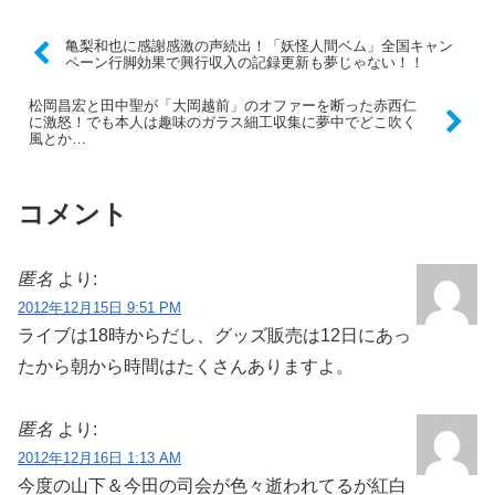
亀梨和也に感謝感激の声続出！「妖怪人間ベム」全国キャン
ペーン行脚効果で興行収入の記録更新も夢じゃない！！
松岡昌宏と田中聖が「大岡越前」のオファーを断った赤西仁
に激怒！でも本人は趣味のガラス細工収集に夢中でどこ吹く
風とか…
コメント
匿名
より:
2012年12月15日 9:51 PM
ライブは18時からだし、グッズ販売は12日にあっ
たから朝から時間はたくさんありますよ。
匿名
より:
2012年12月16日 1:13 AM
今度の山下＆今田の司会が色々逝われてるが紅白