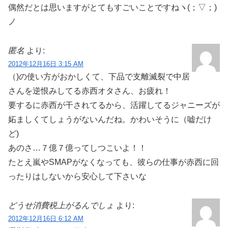
偶然だとは思いますがとてもすごいことですねヽ(；▽；)
ノ
匿名
より:
2012年12月16日 3:15 AM
（)の使い方がおかしくて、下品で支離滅裂で中居
さんを逆恨みしてる赤西オタさん、お疲れ！
要するに赤西が干されてるから、活躍してるジャニーズが
妬ましくてしょうがないんだね。かわいそうに（嘘だけ
ど)
あのさ…７億７億ってしつこいよ！！
たとえ嵐やSMAPがなくなっても、彼らの仕事が赤西に回
ったりはしないから安心して下さいな
どうせ消費税上がるんでしょ
より:
2012年12月16日 6:12 AM