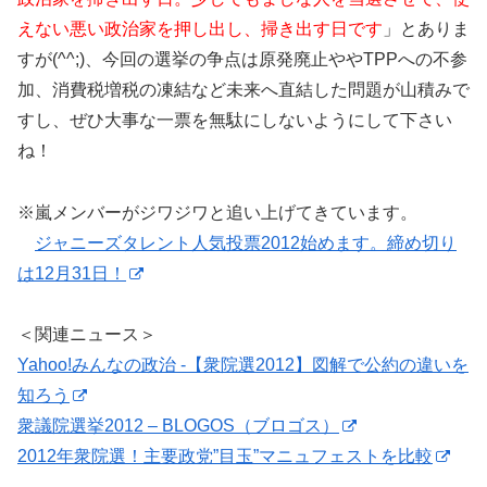
えない悪い政治家を押し出し、掃き出す日です
」とありま
すが(^^;)、今回の選挙の争点は原発廃止ややTPPへの不参
加、消費税増税の凍結など未来へ直結した問題が山積みで
すし、ぜひ大事な一票を無駄にしないようにして下さい
ね！
※嵐メンバーがジワジワと追い上げてきています。
ジャニーズタレント人気投票2012始めます。締め切り
は12月31日！
＜関連ニュース＞
Yahoo!みんなの政治 -【衆院選2012】図解で公約の違いを
知ろう
衆議院選挙2012 – BLOGOS（ブロゴス）
2012年衆院選！主要政党”目玉”マニュフェストを比較