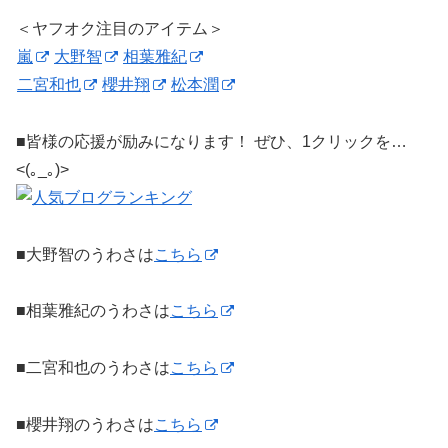
＜ヤフオク注目のアイテム＞
嵐
大野智
相葉雅紀
二宮和也
櫻井翔
松本潤
■皆様の応援が励みになります！ ぜひ、1クリックを…
<(｡_｡)>
■大野智のうわさは
こちら
■相葉雅紀のうわさは
こちら
■二宮和也のうわさは
こちら
■櫻井翔のうわさは
こちら