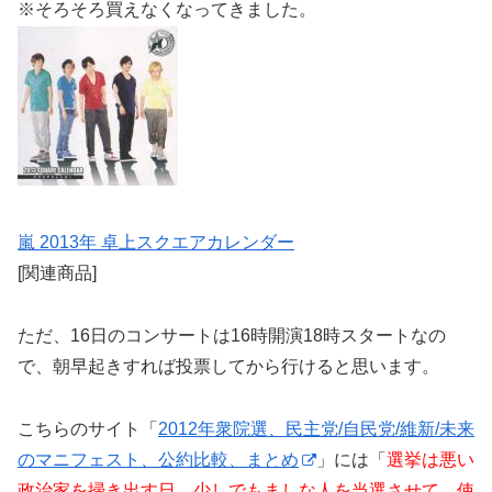
※そろそろ買えなくなってきました。
嵐 2013年 卓上スクエアカレンダー
[関連商品]
ただ、16日のコンサートは16時開演18時スタートなの
で、朝早起きすれば投票してから行けると思います。
こちらのサイト「
2012年衆院選、民主党/自民党/維新/未来
のマニフェスト、公約比較、まとめ
」には「
選挙は悪い
政治家を掃き出す日。少しでもましな人を当選させて、使