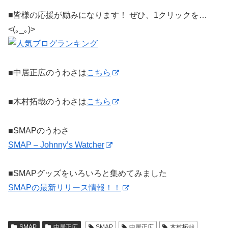
■皆様の応援が励みになります！ ぜひ、1クリックを…
<(｡_｡)>
■中居正広のうわさは
こちら
■木村拓哉のうわさは
こちら
■SMAPのうわさ
SMAP – Johnny’s Watcher
■SMAPグッズをいろいろと集めてみました
SMAPの最新リリース情報！！
SMAP
中居正広
SMAP
中居正広
木村拓哉