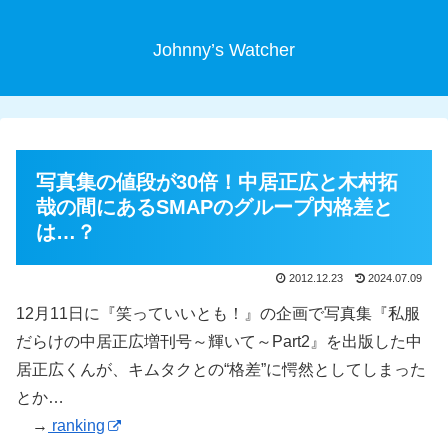
Johnny’s Watcher
写真集の値段が30倍！中居正広と木村拓
哉の間にあるSMAPのグループ内格差と
は…？
2012.12.23
2024.07.09
12月11日に『笑っていいとも！』の企画で写真集『私服
だらけの中居正広増刊号～輝いて～Part2』を出版した中
居正広くんが、キムタクとの“格差”に愕然としてしまった
とか…
→
ranking