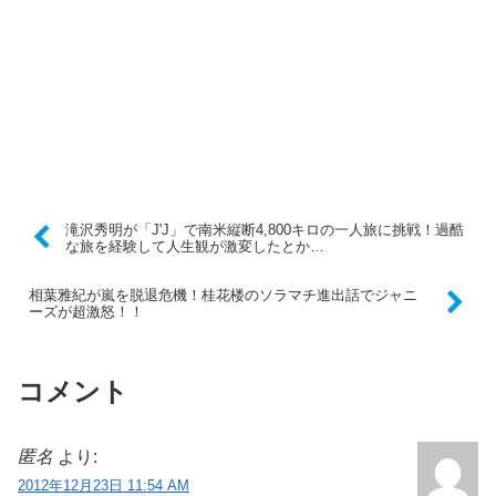
滝沢秀明が「J'J」で南米縦断4,800キロの一人旅に挑戦！過酷
な旅を経験して人生観が激変したとか…
相葉雅紀が嵐を脱退危機！桂花楼のソラマチ進出話でジャニ
ーズが超激怒！！
コメント
匿名
より:
2012年12月23日 11:54 AM