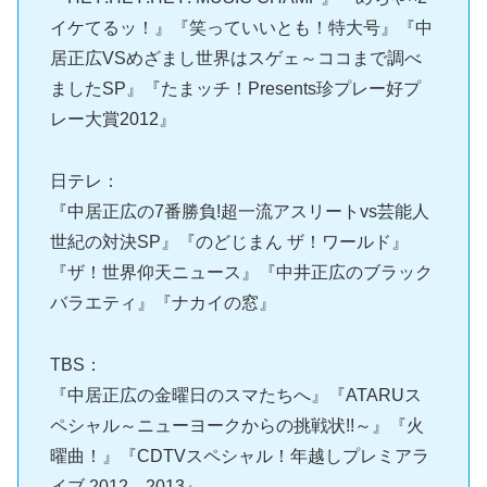
イケてるッ！』『笑っていいとも！特大号』『中
居正広VSめざまし世界はスゲェ～ココまで調べ
ましたSP』『たまッチ！Presents珍プレー好プ
レー大賞2012』
日テレ：
『中居正広の7番勝負!超一流アスリートvs芸能人
世紀の対決SP』『のどじまん ザ！ワールド』
『ザ！世界仰天ニュース』『中井正広のブラック
バラエティ』『ナカイの窓』
TBS：
『中居正広の金曜日のスマたちへ』『ATARUス
ペシャル～ニューヨークからの挑戦状!!～』『火
曜曲！』『CDTVスペシャル！年越しプレミアラ
イブ 2012→2013』