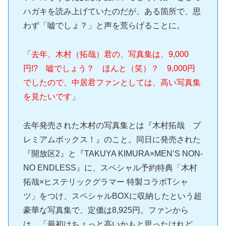
ハガキを読み上げていたのだが、ある箇所で、思
わず「嘘でしょ？」と声を荒らげることに。
「
去年、木村（拓哉）君の、写真集は、9,000
円!? 嘘でしょう？ ほんと（笑）？ 9,000円
でしたので、中居君ファンとしては、高い写真集
を見たいです
」
去年発売された木村の写真集とは『木村拓哉 プ
レミアムボックス！』のこと。同日に発売された
『開放区2』と『TAKUYA KIMURA×MEN’S NON-
NO ENDLESS』に、スペシャル予約特典「木村
拓哉×ヒステリックグラマー 特製コラボTシャ
ツ」をつけ、スペシャルBOXに収納したという超
豪華な写真集で、定価は8,925円。ファンから
は、「最初はちょっと高いかもと思ったけれど、