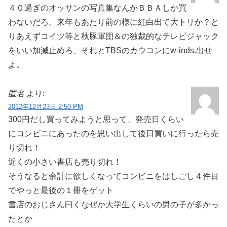
４０過ぎのオッサンの写真集なんかＢＢＡしか買
わないだろ。来年もあたり前の様に紅白出て大トリか？と
りあえずコイツ等と秋豚軍団＆の独裁的なテレビジャック
をいい加減止めろ、それとTBSのカウコンにw-inds.出せ
よ。
匿名
より:
2012年12月23日 2:50 PM
300円だし買ってみようと思って、発売日くらい
にコンビニにあったのを思い出して後日買いに行ったら売
り切れ！
近くの小さい書店も売り切れ！
そうなると余計に欲しくなってコンビニをはしごし４件目
でやっと最後の１冊をゲット
書店のおじさん曰くなぜか大学生くらいの男の子が多かっ
たとか