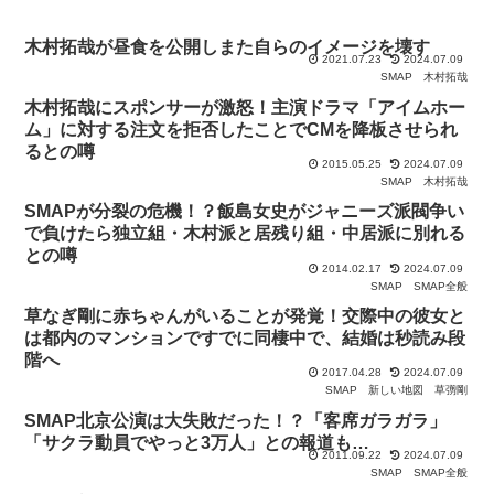
木村拓哉が昼食を公開しまた自らのイメージを壊す
2021.07.23
2024.07.09
SMAP
木村拓哉
木村拓哉にスポンサーが激怒！主演ドラマ「アイムホー
ム」に対する注文を拒否したことでCMを降板させられ
るとの噂
2015.05.25
2024.07.09
SMAP
木村拓哉
SMAPが分裂の危機！？飯島女史がジャニーズ派閥争い
で負けたら独立組・木村派と居残り組・中居派に別れる
との噂
2014.02.17
2024.07.09
SMAP
SMAP全般
草なぎ剛に赤ちゃんがいることが発覚！交際中の彼女と
は都内のマンションですでに同棲中で、結婚は秒読み段
階へ
2017.04.28
2024.07.09
SMAP
新しい地図
草彅剛
SMAP北京公演は大失敗だった！？「客席ガラガラ」
「サクラ動員でやっと3万人」との報道も…
2011.09.22
2024.07.09
SMAP
SMAP全般