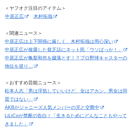
＜ヤフオク注目のアイテム＞
中居正広
木村拓哉
＜関連ニュース＞
中居正広は上下関係に厳しく、木村拓哉は用心深い
中居正広が披露した貧乏話にネット民「ウソばっか！」
中居正広が亀梨和也を蹴落とす！？プロ野球キャスターの
地位を巡り…
＜おすすめ芸能ニュース＞
松本人志「男は浮気していいけど、女はアカン。男女は同
質ではない」
AKBがジャニーズ人気メンバーの兄と交際中
LiLiCoが禁断の告白！「生きるためにどんなこともやって
きました」