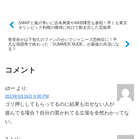
SMAPと嵐の争いに吉本興業やAKB陣営も参戦！早くも東京
オリンピック利権の獲得に向けて動き出した芸能界
香里奈が山下智久のファンのせいでジャニーズ恐怖症に！平
凡な視聴率で終わった「SUMMER NUDE」が最後の共演にな
る？
コメント
ゆー
より:
2013年9月16日 9:00 PM
ゴリ押ししてもらってるのに結果も出せない人が
遊んでる場合？自分の置かれてる立場を全然わかってな
い。