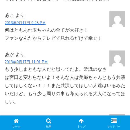
あこ
より:
2013年9月17日 9:25 PM
何はともあれ玉ちゃんの全てが大好き！
ファンなんだからテレビで見れるだけで幸せ！
あか
より:
2013年9月17日 11:01 PM
もう少しまともな人だと思ってたよ。常識のなさ
は宮田と変わらないよ！そんな人は美織ちゃんともう共演
してほしくない！！！また共演してほしい人達はいるみた
いだけど。もう少し周りの事も考えられる大人になってほ
しい。
かな
より:
2013年9月17日 11:27 PM
ホーム
検索
トップ
サイドバー