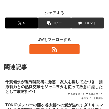
シェアする
X
コピー
コメント
JWをフォローする
関連記事
千賀健永が週刊誌記者に激怒！友人を騙して近づき、指
原莉乃との熱愛交際をジャニヲタを使って故意に流した
として取材拒否！
2015.10.14
2024.07.10
キスマイ
千賀健永
TOKIOメンバーの藤ヶ谷太輔への愛が溢れすぎ！キスマ