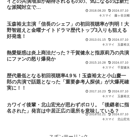
イとの共演増加が期待されるものの、気になるのは新た
な派閥対立で…
2018.08.20
2024.07.10
キスマイ
藤ヶ谷太輔
玉森裕太主演「信長のシェフ」の初回視聴率が判明！大
野智超えと金曜ナイトドラマ歴代トップ3入りも狙える
好発進！
2013.01.15
2024.07.10
キスマイ
玉森裕太
熱愛疑惑は炎上商法だった？千賀健永と指原莉乃の共演
にファンの怒り爆発か
2015.10.28
2024.07.10
キスマイ
千賀健永
歴代最低となる初回視聴率4.9％！玉森裕太と小山慶一
郎の共演で話題となった「重要参考人探偵」が大爆死確
実に！！
2017.10.23
2024.07.10
キスマイ
玉森裕太
カワイイ後輩・北山宏光が思わずポロリ。「後継者に指
名された」発言は中居正広の退所を意味している？
2019.02.21
2024.07.10
キスマイ
北山宏光
スポンサーリンク