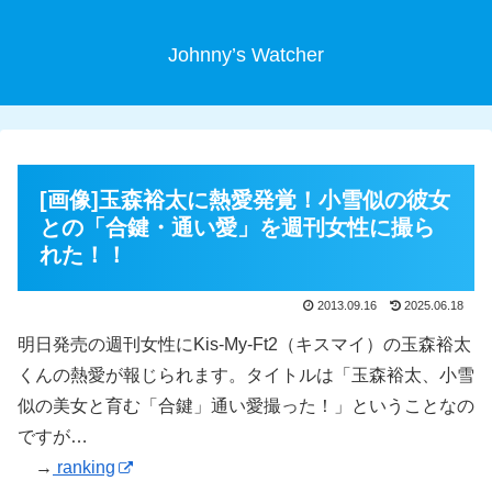
Johnny’s Watcher
[画像]玉森裕太に熱愛発覚！小雪似の彼女
との「合鍵・通い愛」を週刊女性に撮ら
れた！！
2013.09.16
2025.06.18
明日発売の週刊女性にKis-My-Ft2（キスマイ）の玉森裕太
くんの熱愛が報じられます。タイトルは「玉森裕太、小雪
似の美女と育む「合鍵」通い愛撮った！」ということなの
ですが…
→
ranking