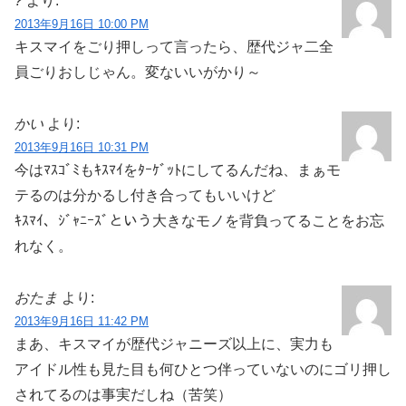
?
より:
2013年9月16日 10:00 PM
キスマイをごり押しって言ったら、歴代ジャ二全
員ごりおしじゃん。変ないいがかり～
かい
より:
2013年9月16日 10:31 PM
今はﾏｽｺﾞﾐもｷｽﾏｲをﾀｰｹﾞｯﾄにしてるんだね、まぁモ
テるのは分かるし付き合ってもいいけど
ｷｽﾏｲ、ｼﾞｬﾆｰｽﾞという大きなモノを背負ってることをお忘
れなく。
おたま
より:
2013年9月16日 11:42 PM
まあ、キスマイが歴代ジャニーズ以上に、実力も
アイドル性も見た目も何ひとつ伴っていないのにゴリ押し
されてるのは事実だしね（苦笑）