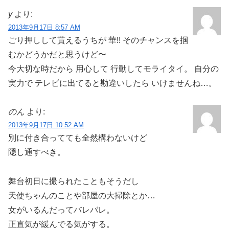
y
より:
2013年9月17日 8:57 AM
ごり押しして貰えるうちが 華!! そのチャンスを掴
むかどうかだと思うけど〜
今大切な時だから 用心して 行動してモライタイ。 自分の
実力で テレビに出てると勘違いしたら いけませんね…。
のん
より:
2013年9月17日 10:52 AM
別に付き合ってても全然構わないけど
隠し通すべき。
舞台初日に撮られたこともそうだし
天使ちゃんのことや部屋の大掃除とか…
女がいるんだってバレバレ。
正直気が緩んでる気がする。