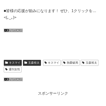
■皆様の応援が励みになります！ ぜひ、1クリックを…
<(｡_｡)>
キスマイ
玉森裕太
キスマイ
熱愛破局
玉森裕太
週刊女性
スポンサーリンク