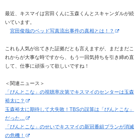
最近、キスマイは宮田くんに玉森くんとスキャンダルが続
いています。
宮田俊哉のベッド写真流出事件の真相とは！？
これも人気が出てきた証拠だとも言えますが、まだまだこ
れからが大事な時ですから、もう一回気持ちを引き締め直
して、仕事に頑張って欲しいですね！
＜関連ニュース＞
「ぴんとこな」の視聴率次第でキスマイのセンターは玉森
裕太に？
玉森裕太に期待して大失敗！TBSの誤算は「ぴんとこな」
だった…
「ぴんとこな」のせいでキスマイの新冠番組プランが消滅
の危機！