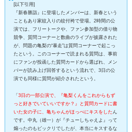
[以下引用]
『新春勝詣』に登場したメンバーは、新春という
こともあり家紋入りの紋付袴で登場。2時間の公
演では、フリートークや、ファン参加型の借り物
競争、質問コーナーと数曲のライブが披露された
が、問題の亀梨の“暴走”は質問コーナーで起こっ
たという。このコーナーで読まれる質問は、事前
にファンが投函した質問カードから選ばれ、メン
バーが読み上げ回答するという流れで、3日の公
演でも同様に質問が紹介されたという。
「
3日の一部公演で、『亀梨くんをこれからもず
っと好きでいていいですか？』と質問カードに書
いた女の子に、亀ちゃんがほっぺにキスをした
ん
です。中丸（雄一）が『チューしちゃえよ』って
煽ったのもビックリでしたが、本当にキスするな