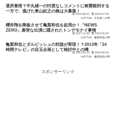
退所覚悟？中丸雄一の忖度なしコメントに称賛殺到する
一方で、逃げた東山紀之の株は大暴落！
2023.08.07
2024.07.05
KAT-TUN
中丸雄一の噂
櫻井翔を降板させて亀梨和也を起用か！「NEWS
ZERO」唐突な出演に隠されたトンデモナイ事情
2017.11.30
2024.06.20
KAT-TUN
亀梨和也の噂
亀梨和也とダルビッシュの対談が実現！？2013年「24
時間テレビ」の目玉企画として検討中との噂
2013.05.15
2024.06.20
KAT-TUN
亀梨和也の噂
スポンサーリンク