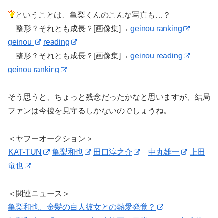
ということは、亀梨くんのこんな写真も…？
整形？それとも成長？[画像集]→
geinou ranking
geinou
reading
整形？それとも成長？[画像集]→
geinou reading
geinou ranking
そう思うと、ちょっと残念だったかなと思いますが、結局
ファンは今後を見守るしかないのでしょうね。
＜ヤフーオークション＞
KAT-TUN
亀梨和也
田口淳之介
中丸雄一
上田
竜也
＜関連ニュース＞
亀梨和也、金髪の白人彼女との熱愛発覚？