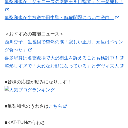
亀梨和也が「ジャニーズの腹筋王を目指す」と一念発起！
亀梨和也が生放送で田中聖・解雇問題について激白！
＜おすすめの芸能ニュース＞
西川史子、生番組で突然の涙「寂しい正月。元旦はペヤン
グ食べた」
喜多嶋舞は名誉毀損で大沢樹生を訴えることも検討中！
整形しすぎで「大変なお顔になっている」とデヴィ夫人
■皆様の応援が励みになります！
■亀梨和也のうわさは
こちら
■KAT-TUNのうわさ