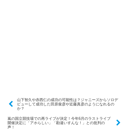
山下智久や赤西仁の成功の可能性は？ジャニーズからソロデ
ビューして成功した田原俊彦や近藤真彦のようになれるの
か？
嵐の国立競技場での再ライブが決定！今年6月のラストライブ
開催決定に「アホらしい」「勘違いすんな！」との批判の
声！