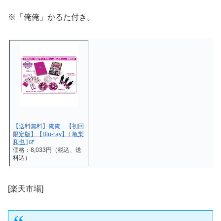
※「俺俺」かるた付き。
【送料無料】俺俺 【初回
限定版】【Blu-ray】 [ 亀梨
和也 ]
価格：8,033円（税込、送
料込）
[楽天市場]