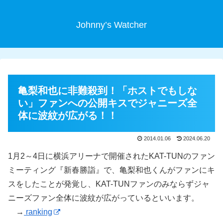
Johnny’s Watcher
亀梨和也に非難殺到！「ホストでもしな
い」ファンへの公開キスでジャニーズ全
体に波紋が広がる！！
2014.01.06
2024.06.20
1月2～4日に横浜アリーナで開催されたKAT-TUNのファン
ミーティング『新春勝詣』で、亀梨和也くんがファンにキ
スをしたことが発覚し、KAT-TUNファンのみならずジャ
ニーズファン全体に波紋が広がっているといいます。
→
ranking