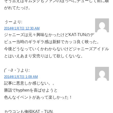
そう言えばキムタクもファンのほっぺにチューして前に騒
がれてたっけ。
うー
より:
2014年1月7日 12:30 AM
ジャニーズは元々興味なかったけどKAT-TUNのデ
ビュー当時のギラギラ感は新鮮でカッコ良く映った。
今後どうなっていくかわからないけどジャニーズアイドル
とはいえあまり安売りはして欲しくないな。
(´・д・`)
より:
2014年1月7日 1:09 AM
記事に悪意しか感じない。。
勝詣でhyphenを喜ばせようと
色んなイベントがあって楽しかった！
カウコンも俺様KAT－TUN、