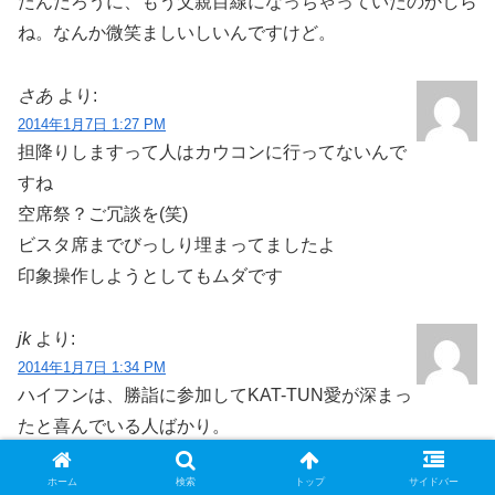
たんだろうに、もう父親目線になっちゃっていたのかしら
ね。なんか微笑ましいしいんですけど。
さあ
より:
2014年1月7日 1:27 PM
担降りしますって人はカウコンに行ってないんで
すね
空席祭？ご冗談を(笑)
ビスタ席までびっしり埋まってましたよ
印象操作しようとしてもムダです
jk
より:
2014年1月7日 1:34 PM
ハイフンは、勝詣に参加してKAT-TUN愛が深まっ
たと喜んでいる人ばかり。
ネットで記事を見た外野が騒いでいるだけでしょ。
ホーム
検索
トップ
サイドバー
カウコンだって天井席までギッシリ埋まってましたよ。