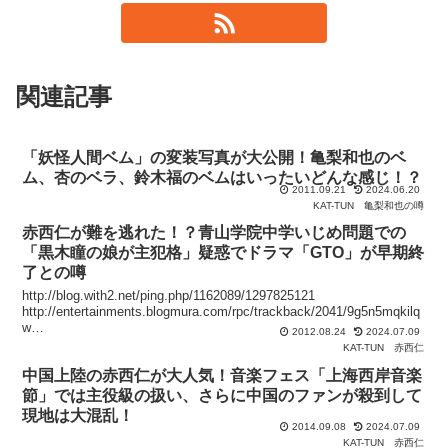
関連記事
「妖怪人間ベム」の変装写真が大公開！亀梨和也のベ
ム、杏のベラ、鈴木福のベムはいったいどんな感じ！？
2011.09.21
2024.06.20
KAT-TUN
亀梨和也の噂
赤西仁が難を逃れた！？青山学院中学いじめ問題での
「黒木瞳の娘が主犯格」疑惑でドラマ「GTO」が早期終
了との噂
http://blog.with2.net/ping.php/1162089/1297825121
http://entertainments.blogmura.com/rpc/trackback/2041/9g5n5mqkilq
w
2012.08.24
2024.07.09
http://entertainments.blogmura.com/rpc/trackback/77948/9g5n5mqkil
KAT-TUN
赤西仁
qw
中国上陸の赤西仁が大人気！音楽フェス「上海西岸音楽
http://entertainments.blogmura.com/rpc/trackback/927/9g5n5mqkilqw
http://entertainments.blogmura.com/rpc/trackback/85238/9g5n5mqkil
節」では主役級の扱い、さらに中国のファンが殺到して
qw
現地は大混乱！
http://entertainments.blogmura.com/rpc/trackback/70844/9g5n5mqkil
2014.09.08
2024.07.09
qw
KAT-TUN
赤西仁