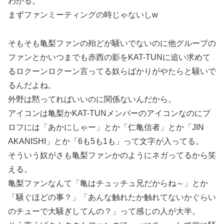
わかる。
まずファンミーティングの時じゃないしw
そもそも亀梨ファンの殆どが騒いでないのに他グループの
ファンとかいつまでも赤西の影をKAT-TUNに追い求めて
るロクーンロクーン言ってる奴らばかりがやたらと騒いで
るんだよね。
外野は黙ってればいいのに関係ないんだから。
アイコンは亀梨かKAT-TUNメンバーのアイコンなのにプ
ロフには「あかにしゃー」とか「仁亀信者」とか「JIN
AKANISHI」とか「6も5も1も」って文字が入ってる。
そういう奴がさも亀梨ファンかのようにネガってるから笑
える。
亀梨ファンなんて「亀はチュッチュ兄だからね～」とか
「騒ぐほどの事？」「あんな触れたか触れてないかぐらい
のチューで大騒ぎしてんの？」って感じの人が大半。