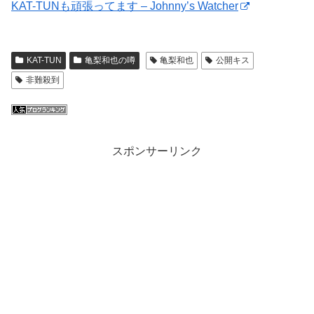
KAT-TUNも頑張ってます – Johnny’s Watcher
KAT-TUN
亀梨和也の噂
亀梨和也
公開キス
非難殺到
スポンサーリンク