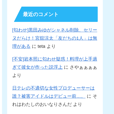
最近のコメント
[匂わせ]黒田みゆがシャネル削除、セリー
ヌだらけ！宮舘涼太「友だちの1人」は無
理がある
に
teta
より
[不安]岩本照に匂わせ疑惑！料理が上手過
ぎて彼女が作った説浮上
に
さやぁぁぁぁ
より
日テレの不適切な女性プロデューサーは
誰？被害アイドルはデビュー前…。
に
そ
れはわたしのおいなりさんだ
より