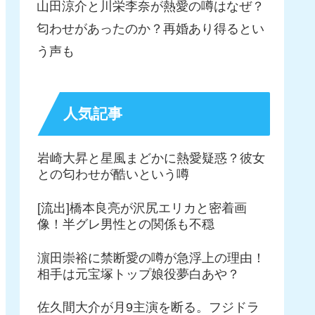
山田涼介と川栄李奈が熱愛の噂はなぜ？
匂わせがあったのか？再婚あり得るとい
う声も
人気記事
岩崎大昇と星風まどかに熱愛疑惑？彼女
との匂わせが酷いという噂
[流出]橋本良亮が沢尻エリカと密着画
像！半グレ男性との関係も不穏
濵田崇裕に禁断愛の噂が急浮上の理由！
相手は元宝塚トップ娘役夢白あや？
佐久間大介が月9主演を断る。フジドラ