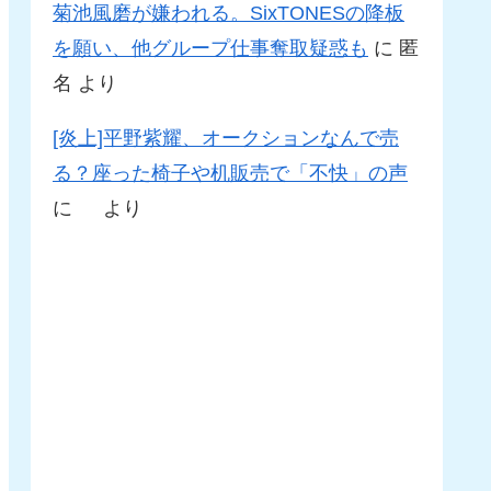
菊池風磨が嫌われる。SixTONESの降板
を願い、他グループ仕事奪取疑惑も
に
匿
名
より
[炎上]平野紫耀、オークションなんで売
る？座った椅子や机販売で「不快」の声
に
より