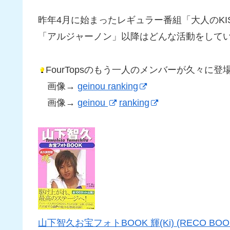
昨年4月に始まったレギュラー番組「大人のKI
「アルジャーノン」以降はどんな活動をして
FourTopsのもう一人のメンバーが久々に
画像→
geinou ranking
画像→
geinou
ranking
山下智久お宝フォトBOOK 輝(Ki) (RECO BOOK