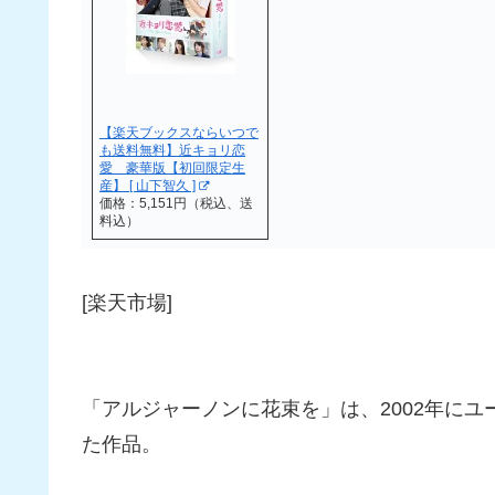
【楽天ブックスならいつで
も送料無料】近キョリ恋
愛 豪華版【初回限定生
産】 [ 山下智久 ]
価格：5,151円（税込、送
料込）
[楽天市場]
「アルジャーノンに花束を」は、2002年に
た作品。