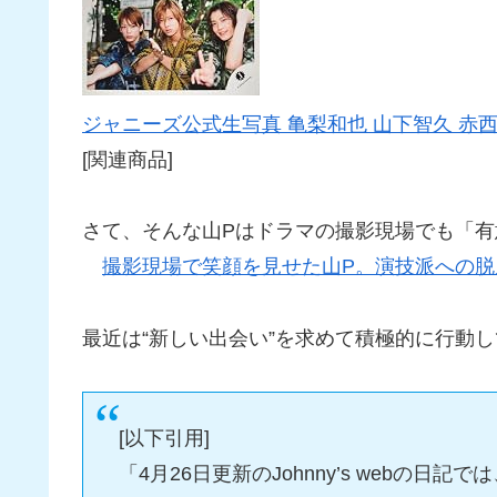
ジャニーズ公式生写真 亀梨和也 山下智久 赤西
[関連商品]
さて、そんな山Pはドラマの撮影現場でも「
撮影現場で笑顔を見せた山P。演技派への脱
最近は“新しい出会い”を求めて積極的に行動
[以下引用]
「4月26日更新のJohnny’s webの