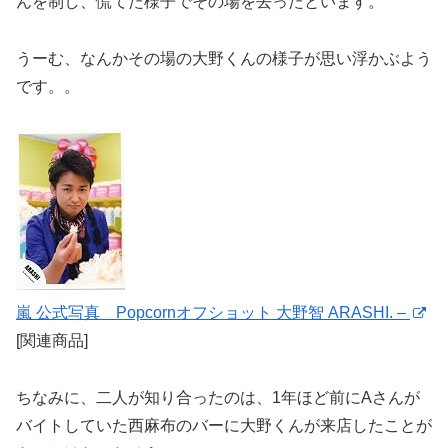
んを制し、慌てた様子でその場を去ったといます。
うーむ、なんかその場の大野くんの様子が思い浮かぶよう
です。。
嵐 公式写真 Popcornオフショット 大野智 ARASHI. –
[関連商品]
ちなみに、二人が知り合ったのは、1年ほど前にAさんが
バイトしていた西麻布のバーに大野くんが来店したことが