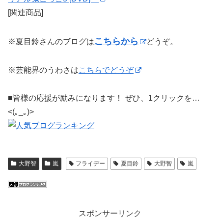
[関連商品]
こちらから
※夏目鈴さんのブログは
どうぞ。
※芸能界のうわさは
こちらでどうぞ
■皆様の応援が励みになります！ ぜひ、1クリックを…
<(｡_｡)>
大野智
嵐
フライデー
夏目鈴
大野智
嵐
スポンサーリンク