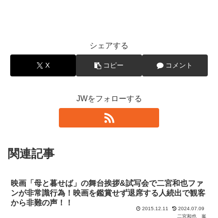
シェアする
X
コピー
コメント
JWをフォローする
関連記事
映画「母と暮せば」の舞台挨拶&試写会で二宮和也ファ
ンが非常識行為！映画を鑑賞せず退席する人続出で観客
から非難の声！！
2015.12.11
2024.07.09
二宮和也
嵐