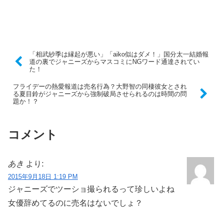
「相武紗季は縁起が悪い」「aiko似はダメ！」国分太一結婚報
道の裏でジャニーズからマスコミにNGワード通達されてい
た！
フライデーの熱愛報道は売名行為？大野智の同棲彼女とされ
る夏目鈴がジャニーズから強制破局させられるのは時間の問
題か！？
コメント
あき
より:
2015年9月18日 1:19 PM
ジャニーズでツーショ撮られるって珍しいよね
女優辞めてるのに売名はないでしょ？