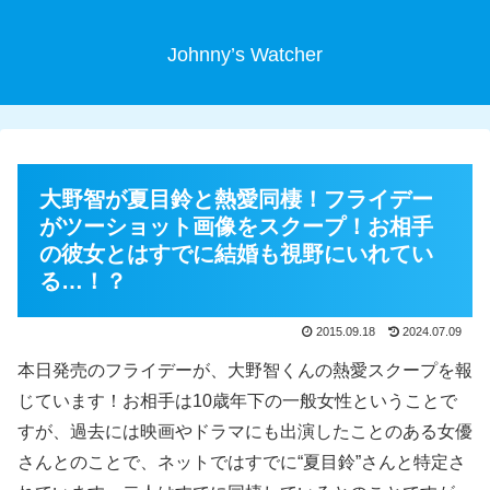
Johnny’s Watcher
大野智が夏目鈴と熱愛同棲！フライデー
がツーショット画像をスクープ！お相手
の彼女とはすでに結婚も視野にいれてい
る…！？
2015.09.18
2024.07.09
本日発売のフライデーが、大野智くんの熱愛スクープを報
じています！お相手は10歳年下の一般女性ということで
すが、過去には映画やドラマにも出演したことのある女優
さんとのことで、ネットではすでに“夏目鈴”さんと特定さ