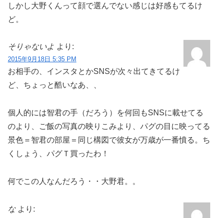
しかし大野くんって顔で選んでない感じは好感もてるけ
ど。
そりゃないよ
より:
2015年9月18日 5:35 PM
お相手の、インスタとかSNSが次々出てきてるけ
ど、ちょっと酷いなあ、、
個人的には智君の手（だろう）を何回もSNSに載せてる
のより、ご飯の写真の映りこみより、パグの目に映ってる
景色＝智君の部屋＝同じ構図で彼女が万歳が一番憤る。ち
くしょう、パグＴ買ったわ！
何でこの人なんだろう・・大野君。。
な
より: