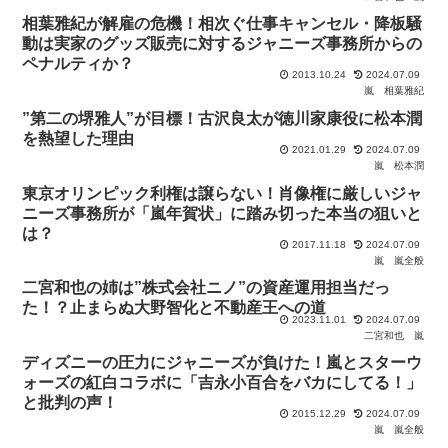
相葉雅紀が解雇の危機！相次ぐ仕事キャンセル・降板騒
動は実家のグッズ販売に対するジャニーズ事務所からの
ペナルティか？
2013.10.24
2024.07.09
嵐
相葉雅紀
”第二の堺雅人”が目標！古沢良太が徳川家康役に松本潤
を熱望した理由
2021.01.29
2024.07.09
嵐
松本潤
東京オリンピック利権は譲らない！肖像権に厳しいジャ
ニーズ事務所が「嵐年賀状」に踏み切った本当の狙いと
は？
2017.11.18
2024.07.09
嵐
嵐全般
二宮和也の姉は”株式会社ニノ”の資産運用担当だっ
た！？止まらぬ大野智化と不動産王への道
2023.11.01
2024.07.09
二宮和也
嵐
ディズニーの圧力にジャニーズが負けた！嵐とスターウ
ォーズの紅白コラボに「吉永小百合をバカにしてる！」
と批判の声！
2015.12.29
2024.07.09
嵐
嵐全般