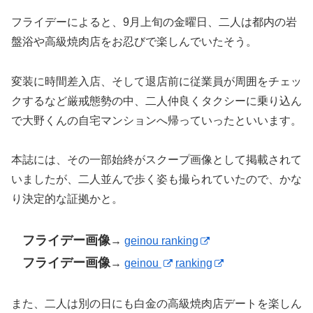
フライデーによると、9月上旬の金曜日、二人は都内の岩
盤浴や高級焼肉店をお忍びで楽しんでいたそう。
変装に時間差入店、そして退店前に従業員が周囲をチェッ
クするなど厳戒態勢の中、二人仲良くタクシーに乗り込ん
で大野くんの自宅マンションへ帰っていったといいます。
本誌には、その一部始終がスクープ画像として掲載されて
いましたが、二人並んで歩く姿も撮られていたので、かな
り決定的な証拠かと。
フライデー画像
→
geinou ranking
フライデー画像
→
geinou
ranking
また、二人は別の日にも白金の高級焼肉店デートを楽しん