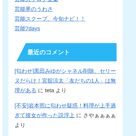
芸能界のうわさ
芸能スクープ、今旬ナビ！！
芸能7days
最近のコメント
[匂わせ]黒田みゆがシャネル削除、セリー
ヌだらけ！宮舘涼太「友だちの1人」は無
理がある
に
teta
より
[不安]岩本照に匂わせ疑惑！料理が上手過
ぎて彼女が作った説浮上
に
さやぁぁぁぁ
より