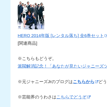
HERO 2014年版 [レンタル落ち] 全6巻セット
[関連商品]
※こちらもどうぞ。
派閥解消記念！「あなたが見たいジャニーズ
※元ジャニーズJrのブログは
こちらから
どう
※芸能界のうわさは
こちらでどうぞ