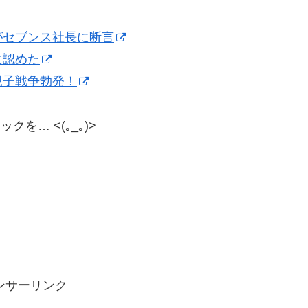
がセブンス社長に断言
に認めた
親子戦争勃発！
を… <(｡_｡)>
ンサーリンク