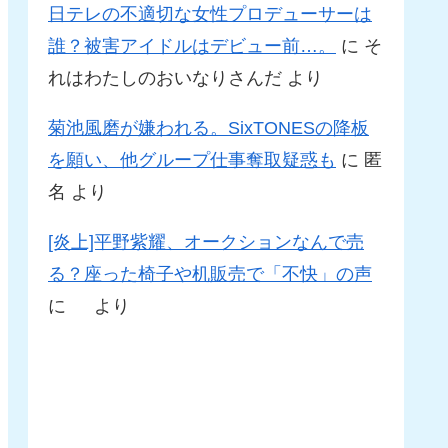
日テレの不適切な女性プロデューサーは
誰？被害アイドルはデビュー前…。
に
そ
れはわたしのおいなりさんだ
より
菊池風磨が嫌われる。SixTONESの降板
を願い、他グループ仕事奪取疑惑も
に
匿
名
より
[炎上]平野紫耀、オークションなんで売
る？座った椅子や机販売で「不快」の声
に
より