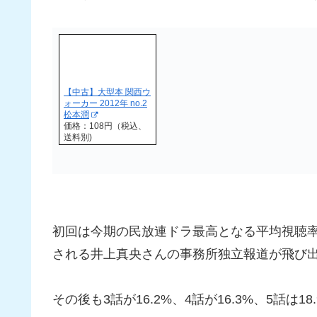
【中古】大型本 関西ウ
ォーカー 2012年 no.2
松本潤
価格：108円（税込、
送料別)
初回は今期の民放連ドラ最高となる平均視聴率1
される井上真央さんの事務所独立報道が飛び出
その後も3話が16.2%、4話が16.3%、5話