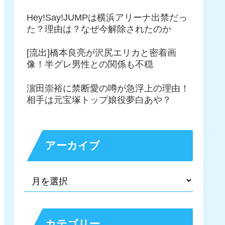
Hey!Say!JUMPは横浜アリーナ出禁だっ
た？理由は？なぜ今解除されたのか
[流出]橋本良亮が沢尻エリカと密着画
像！半グレ男性との関係も不穏
濵田崇裕に禁断愛の噂が急浮上の理由！
相手は元宝塚トップ娘役夢白あや？
アーカイブ
カテゴリー