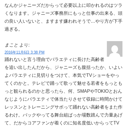
なんかジャニーズだからって必要以上に叩かれるのはツラ
くなります。ジャニーズ事務所にもっと仕事の出来る、頭
の良い人いないと、ますます嫌われそうで…やり方が下手
過ぎる。
まこと
より:
2016年11月6日 3:38 PM
踊れないと言う理由でバラエティに長けた高齢者
を追い出したんだから、ジャニーズも腹括ったか、いよい
よバラエティに見切りをつけて、本気でTVショーをやっ
てくのかと。テレビで踊って歌って魅せる若者をもっとも
っと観られるのかと思ったら、何、SMAPやTOKIOとおん
なじようにバラエティで体当たりさせて収録に時間かけて
レッスンとトレーニングサボって踊れない高齢者をまた作
るわけ。バックやってる舞台組ばっか場数踏んで力量あげ
て、だからコアファンが着くのに知名度低いからってTV