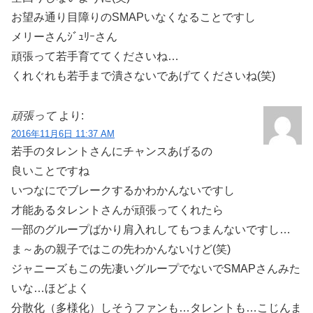
お望み通り目障りのSMAPいなくなることですし
メリーさんｼﾞｭﾘｰさん
頑張って若手育ててくださいね…
くれぐれも若手まで潰さないであげてくださいね(笑)
頑張って
より:
2016年11月6日 11:37 AM
若手のタレントさんにチャンスあげるの
良いことですね
いつなにでブレークするかわかんないですし
才能あるタレントさんが頑張ってくれたら
一部のグループばかり肩入れしてもつまんないですし…
ま～あの親子ではこの先わかんないけど(笑)
ジャニーズもこの先凄いグループでないでSMAPさんみた
いな…ほどよく
分散化（多様化）しそうファンも…タレントも…こじんま