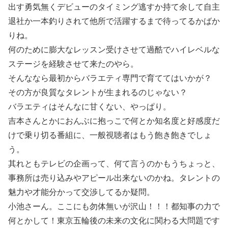
出す勇気無くデビューのタイミング逃すか持て余して自主
退社か一本釣りされて他所で活躍するまで待ってるかばか
りね。
何のために膨大なレッスン受けさせて過酷でハイレベルな
ステージを経験させて来たのやら。
そんななら最初からバラエティ専門で育ててはいかが？
その方が良質なタレントが生まれるのじゃない？
バラエティはそんなに甘くない、やっぱり。
吉本さんとかにおんぶに抱っこで何とか知名度と好感度だ
けで乗り切る番組に、一般視聴者はもう飽き飽きでしょ
う。
其れともテレビの企画って、何て言うのかもうちょっと、
事務所は売り込みやアピール出来ないのかね。タレントの
魅力や才能分かって交渉してるか疑問。
小池さーん。ここにも勿体無いが沢山！！！都知事の力で
何とかして！東京五輪後の未来の文化に関わる大問題です