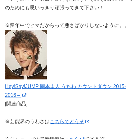
のためにも思いっきり頑張ってきて下さい！
※留年中でヒマだからって悪さばかりしないように。。
Hey!Say!JUMP 岡本圭人 うちわ カウントダウン 2015-
2016 –
[関連商品]
※芸能界のうわさは
こちらでどうぞ