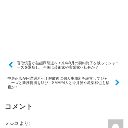
香取慎吾が芸能界引退へ！来年9月の契約終了を以ってジャニ
ーズを退所し、今後は芸術家や実業家へ転身か？
中居正広が円満退所へ！解散後に個人事務所を設立してジャ
ニーズと業務提携を結び、SMAP4人と今井翼や亀梨和也も移
籍か！
コメント
ミルコ
より: