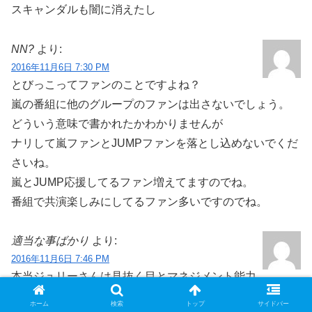
スキャンダルも闇に消えたし
NN?
より:
2016年11月6日 7:30 PM
とびっこってファンのことですよね？
嵐の番組に他のグループのファンは出さないでしょう。
どういう意味で書かれたかわかりませんが
ナリして嵐ファンとJUMPファンを落とし込めないでくだ
さいね。
嵐とJUMP応援してるファン増えてますのでね。
番組で共演楽しみにしてるファン多いですのでね。
適当な事ばかり
より:
2016年11月6日 7:46 PM
本当ジュリーさんは見抜く目とマネジメント能力
が全く無いね。いつまでもゴリ押し手法、餓鬼商法でやっ
ホーム
検索
トップ
サイドバー