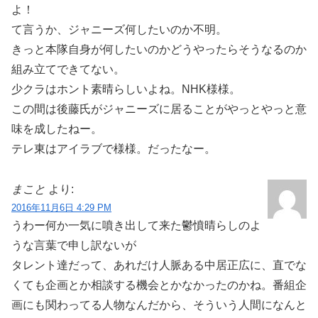
よ！
て言うか、ジャニーズ何したいのか不明。
きっと本隊自身が何したいのかどうやったらそうなるのか
組み立てできてない。
少クラはホント素晴らしいよね。NHK様様。
この間は後藤氏がジャニーズに居ることがやっとやっと意
味を成したねー。
テレ東はアイラブで様様。だったなー。
まこと
より:
2016年11月6日 4:29 PM
うわー何か一気に噴き出して来た鬱憤晴らしのよ
うな言葉で申し訳ないが
タレント達だって、あれだけ人脈ある中居正広に、直でな
くても企画とか相談する機会とかなかったのかね。番組企
画にも関わってる人物なんだから、そういう人間になんと