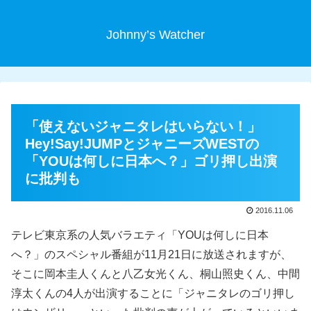
Johnny’s Watcher
「使えないジャニタレはいらない！」
Hey!Say!JUMPとジャニーズWESTの
「YOUは何しに日本へ？」ゴリ押し出演
に批判も
2016.11.06
テレビ東京系の人気バラエティ「YOUは何しに日本
へ？」のスペシャル番組が11月21日に放送されますが、
そこに岡本圭人くんと八乙女光くん、桐山照史くん、中間
淳太くんの4人が出演することに「ジャニタレのゴリ押し