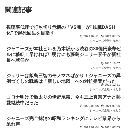
関連記事
視聴率低迷で打ち切り危機の「VS魂」が”鉄腕DASH
化”で起死回生を目指す
2021.07.11
2024.07.05
ジャニーズ全般＞うわさ
ジャニーズが本社ビルを乃木坂から渋谷の80億円豪華ビ
ルに移転！早ければ年明けにも藤島ジュリー景子が新社
長へ就任か
2016.10.07
ジャニーズ全般＞うわさ
ジュリーは飯島三智のモノマネばかり！ジャニーズの異
例づくしの戦略は「新しい地図」への対抗措置だった
2017.12.31
ジャニーズ全般＞うわさ
コロナ明けで激太りの伊野尾慧、今も三上真奈アナと熱
愛継続中だった…
2020.09.05
2024.07.05
ジャニーズ全般＞うわさ
ジャニーズ完全抹消の昭和ランキングにテレビ業界から
呆れ声
2022.09.04
2024.07.05