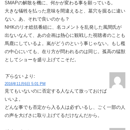
SMAPの解散を機に、何かが変わる事を願っている。
大きな犠牲を払った意味を間違えると、墓穴を掘るに違い
ない。あ、それで良いのかも？
NHKのリオ総括番組に、名コメントを乱発した風間氏が
出ないなんて、あの企画は熱心に観戦した視聴者のことも
馬鹿にしているよ。嵐がどうのという事じゃない。もし檻
の中心にいても、在り方が問われるのは同じ。孤高の猛獣
としてショーを盛り上げてこそだ。
下らない
より:
2016年11月6日 5:01 PM
見てもいないのに否定する人なんて放っておけば
いいよ。
どんな事でも否定から入る人は必ずいるし、ごく一部の人
の声を大げさに取り上げてるだけなんだから。