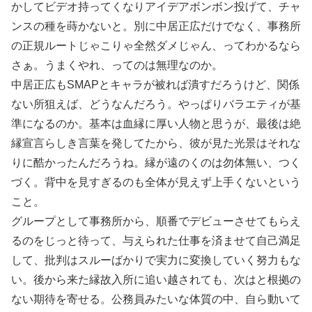
かしてビデオ持ってくなりアイデアボンボン投げて、チャ
ンスの種を蒔かないと。別に中居正広だけでなく、事務所
の正規ルートじゃこりゃ全然ダメじゃん、ってわかるなら
さぁ。うまくやれ、ってのは無理なのか。
中居正広もSMAPとキャラが被れば潰すだろうけど、関係
ない所狙えば、どうなんだろう。やっぱりバラエティが基
準になるのか。基本は血縁に厚い人物と思うが、最後は絶
縁宣言らしき言葉を発してたから、彼が見た光景はそれな
りに酷かったんだろうね。縁が遠のくのは勿体無い、つく
づく。背中を見すぎるのも全体が見えず上手くないという
こと。
グループとして事務所から、順番でデビューさせてもらえ
るのをじっと待って、与えられた仕事を済ませて自己満足
して、批判はスルーばかりで実力に変換していく努力もな
い。後から来た縁故入所に追い越されても、次はと根拠の
ない期待を寄せる。公務員みたいな体質の中、自ら動いて