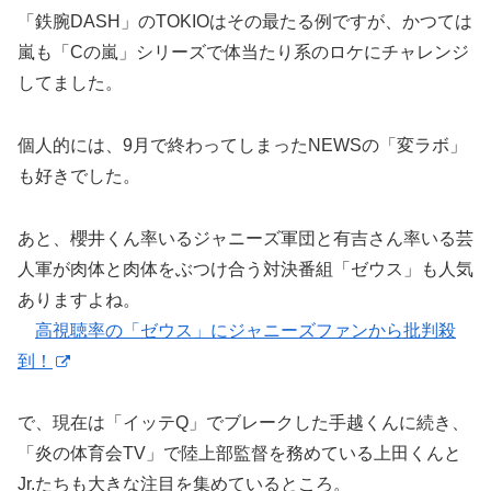
「鉄腕DASH」のTOKIOはその最たる例ですが、かつては
嵐も「Cの嵐」シリーズで体当たり系のロケにチャレンジ
してました。
個人的には、9月で終わってしまったNEWSの「変ラボ」
も好きでした。
あと、櫻井くん率いるジャニーズ軍団と有吉さん率いる芸
人軍が肉体と肉体をぶつけ合う対決番組「ゼウス」も人気
ありますよね。
高視聴率の「ゼウス」にジャニーズファンから批判殺
到！
で、現在は「イッテQ」でブレークした手越くんに続き、
「炎の体育会TV」で陸上部監督を務めている上田くんと
Jr.たちも大きな注目を集めているところ。