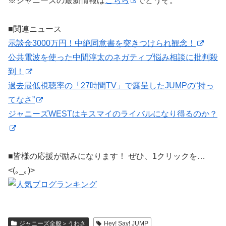
※ジャニーズの最新情報は
こちら
でどうぞ。
■関連ニュース
示談金3000万円！中絶同意書を突きつけられ観念！
公共電波を使った中間淳太のネガティブ悩み相談に批判殺
到！
過去最低視聴率の「27時間TV」で露呈したJUMPの“持っ
てなさ”
ジャニーズWESTはキスマイのライバルになり得るのか？
■皆様の応援が励みになります！ ぜひ、1クリックを…
<(｡_｡)>
ジャニーズ全般＞うわさ
Hey! Say! JUMP