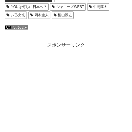
YOUは何しに日本へ？
ジャニーズWEST
中間淳太
八乙女光
岡本圭人
桐山照史
スポンサーリンク