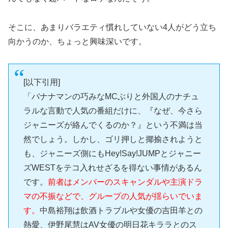
そこに、あまりバラエティ慣れしていない4人がどう立ち
向かうのか、ちょっと興味深いです。
[以下引用]
「バナナマンの巧みなMCぶりと外国人のナチュ
ラルな言動で人気の番組だけに、『なぜ、今さら
ジャニーズが絡んでくるのか？』という不満は当
然でしょう。しかし、ゴリ押しと揶揄されようと
も、ジャニーズ側にもHey!Say!JUMPとジャニー
ズWESTをテコ入れせざるを得ない事情があるん
です。
前者はメンバーのスキャンダルや主演ドラ
マの不振などで、グループの人気が揺らいでいま
す。
中島裕翔は飲酒トラブルや女優の吉田羊との
熱愛、伊野尾慧はAV女優の明日花キララとのス