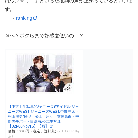
はウンザリ…」といった批判の声が上がっているといいま
す。
→
ranking
※へ？ボクらまで好感度低いの…？
【中古】生写真(ジャニーズ)/アイドル/ジャ
ニーズWEST ジャニーズWEST/中間淳太・
桐山照史/横型・膝上・座り・衣装黒白・中
間両手パー・目線右/公式生写真
【02P05Nov16】【画】
価格：330円（税込、送料別)
(2016/11/5時
点)