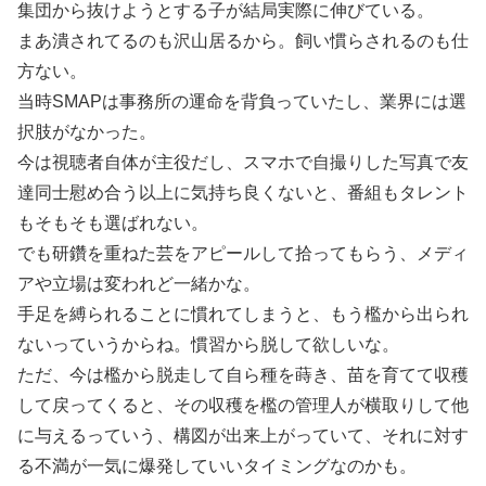
集団から抜けようとする子が結局実際に伸びている。
まあ潰されてるのも沢山居るから。飼い慣らされるのも仕
方ない。
当時SMAPは事務所の運命を背負っていたし、業界には選
択肢がなかった。
今は視聴者自体が主役だし、スマホで自撮りした写真で友
達同士慰め合う以上に気持ち良くないと、番組もタレント
もそもそも選ばれない。
でも研鑽を重ねた芸をアピールして拾ってもらう、メディ
アや立場は変われど一緒かな。
手足を縛られることに慣れてしまうと、もう檻から出られ
ないっていうからね。慣習から脱して欲しいな。
ただ、今は檻から脱走して自ら種を蒔き、苗を育てて収穫
して戻ってくると、その収穫を檻の管理人が横取りして他
に与えるっていう、構図が出来上がっていて、それに対す
る不満が一気に爆発していいタイミングなのかも。