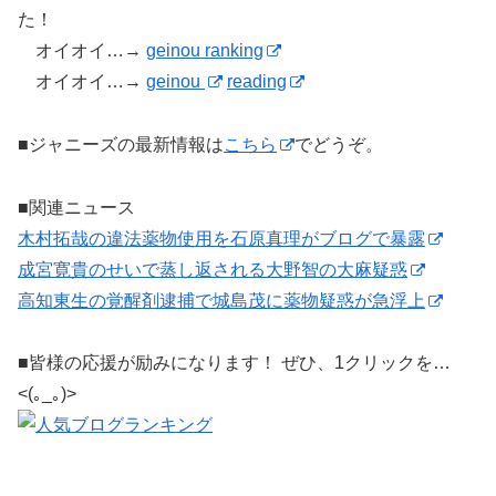
た！
オイオイ…→
geinou ranking
オイオイ…→
geinou
reading
■ジャニーズの最新情報は
こちら
でどうぞ。
■関連ニュース
木村拓哉の違法薬物使用を石原真理がブログで暴露
成宮寛貴のせいで蒸し返される大野智の大麻疑惑
高知東生の覚醒剤逮捕で城島茂に薬物疑惑が急浮上
■皆様の応援が励みになります！ ぜひ、1クリックを…
<(｡_｡)>