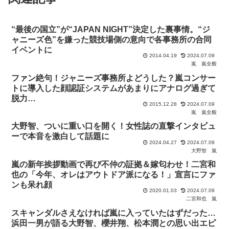
“最後の国立”が“JAPAN NIGHT”決定した裏事情。“ジ
ャニーズ色”を嫌った競技場側の意向で各事務所の合同
イベントに
2014.04.19
2024.07.09
嵐
嵐全般
ファン絶句！ジャニーズ事務所よどうした？嵐コンサー
トに導入した顔認証システムがあまりにアナログ過ぎて
脱力…
2015.12.28
2024.07.09
嵐
嵐全般
大野智、ついに重い口を開く！女性誌の直撃インタビュ
ーで本音を激白して話題に
2024.04.27
2024.07.09
大野智
嵐
嵐の新年挨拶動画で再び不仲の証拠＆嫁匂わせ！二宮和
也の「今年、オレはアウトドア派になる！」宣言にファ
ンも呆れ顔
2020.01.03
2024.07.09
二宮和也
嵐
スキャンダルさえなければ嵐に入っていたはずだった…
浜田一男が語る大野智、櫻井翔、松本潤との思い出エピ