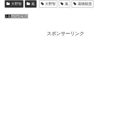
大野智
嵐
大野智
嵐
薬物疑惑
スポンサーリンク