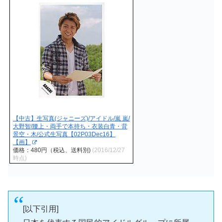
【中古】生写真(ジャニーズ)/アイドル/嵐 嵐/
大野智/腰上・両手で本持ち・衣装白青・背
景空・木/公式生写真【02P03Dec16】
【画】
価格：480円（税込、送料別)
(2016/12/27
時点)
[以下引用]