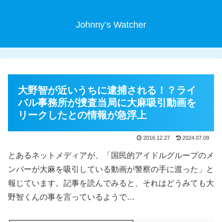
Johnny’s Watcher
大野智が近いうちに逮捕される！？ライ
バル事務所が捜査当局に大麻吸引動画を
リークしたとの情報が急浮上
2016.12.27
2024.07.09
とあるネットメディアが、「国民的アイドルグループのメ
ンバーが大麻を吸引している動画が警察の手に渡った」と
報じています。記事を読んでみると、それはどうみても大
野智くんの事を言っているようで…