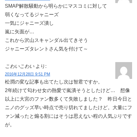
SMAP解散騒動から明らかにマスコミに対して
弱くなってるジャニーズ
一気にジャニーズ潰し
嵐に矢面が…
これから沢山スキャンダル出てきそう
ジャニーズタレントさん気を付けて～
こわいこわい
より:
2016年12月28日 9:51 PM
松潤の変な記事も出てたし次は智君ですか。
2年続けて匂わせ女の熱愛で嵐潰そうとしたけど… 想像
以上に大宮のファン数多くて失敗しました？ 昨日今日と
ニノのグッズ早い時点で売り切れてましたけど。大量にフ
ァン減ったと煽る割にはそうは思えない程の人気ぶりです
が。