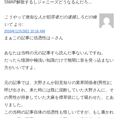
SMAP解散するしジャニーズどうなるんだろ…
こうやって無知な人が犯罪者だの逮捕しろだの喚
いて
より:
2016年12月29日 10:16 AM
まぁこの記事に信憑性は～さん
あなたは当時の元の記事すら読んだ事ないんですね。
だったら憶測や極浅い知識だけで無闇に首を突っ込まない
方がいいですよ。
元の記事では、大野さんが顔見知りの業界関係者(男性)に
呼び出され、来た時には既に泥酔していた大野さんに、そ
の男性が持参していた大麻を煙草状にして吸わせた、とあ
りました。
この当時の記事自体の信憑性も怪しいですが、もし書かれ