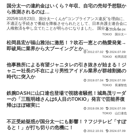
国分太一の違約金はいくら？年収、自宅の売却予想額か
ら推測されるのは…
2025年10月23日、国分太一くんが”コンプライアンス違反”を理由に、
不適正な手続きで番組を降板させられたとして、日本弁護士連合会に
人権救済を申し立てたことが明らかになりました。 国分太一くんの
2025.10.24
代理人弁護士によると、自宅を売却しなければい
TOKIO
国分太一
松岡昌宏が福山雅治に激怒！？吹石一恵との熱愛発覚→
即破局に業界から大ブーイングとか…
2012.07.02
2024.07.09
TOKIO
松岡昌宏
他事務所による有望ジャニタレの引き抜きが始まる！ジ
ャニー社長の不在により男性アイドル業界が群雄割拠の
時代に突入か
2019.07.04
2024.07.09
TOKIO
長瀬智也
鉄腕DASHに山口達也登場で視聴者騒然！城島茂リーダ
ーの「三瓶明雄さんは6人目のTOKIO」発言で芸能界復
帰はほぼ確実に
2019.09.30
2024.07.09
TOKIO
山口達也
不正受給疑惑が国分太一にも影響！？フジテレビ「すぽ
ると！」が打ち切りの危機に！
2012.10.01
2024.07.09