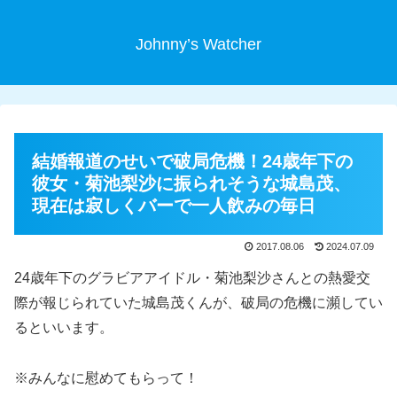
Johnny’s Watcher
結婚報道のせいで破局危機！24歳年下の
彼女・菊池梨沙に振られそうな城島茂、
現在は寂しくバーで一人飲みの毎日
2017.08.06
2024.07.09
24歳年下のグラビアアイドル・菊池梨沙さんとの熱愛交
際が報じられていた城島茂くんが、破局の危機に瀕してい
るといいます。
※みんなに慰めてもらって！