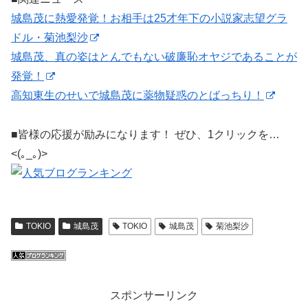
城島茂に熱愛発覚！お相手は25才年下の小説家志望グラ
ドル・菊池梨沙
城島茂、真の姿はとんでもない破廉恥オヤジであることが
発覚！
高知東生のせいで城島茂に薬物疑惑のとばっちり！
■皆様の応援が励みになります！ ぜひ、1クリックを…
<(｡_｡)>
TOKIO
城島茂
TOKIO
城島茂
菊池梨沙
スポンサーリンク