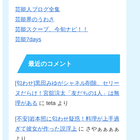
芸能人ブログ全集
芸能界のうわさ
芸能スクープ、今旬ナビ！！
芸能7days
最近のコメント
[匂わせ]黒田みゆがシャネル削除、セリー
ヌだらけ！宮舘涼太「友だちの1人」は無
理がある
に
teta
より
[不安]岩本照に匂わせ疑惑！料理が上手過
ぎて彼女が作った説浮上
に
さやぁぁぁぁ
より