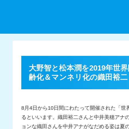
大野智と松本潤を2019年世
齢化＆マンネリ化の織田裕二
8月4日から10日間にわたって開催された「
るといいます。織田裕二さんと中井美穂アナの
ョンな織田さんを中井アナがなだめる姿は夏