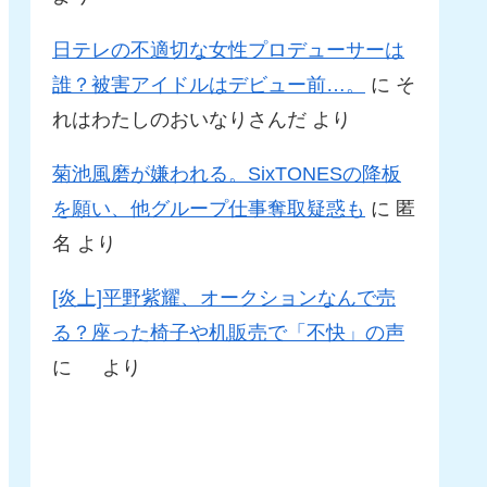
日テレの不適切な女性プロデューサーは
誰？被害アイドルはデビュー前…。
に
そ
れはわたしのおいなりさんだ
より
菊池風磨が嫌われる。SixTONESの降板
を願い、他グループ仕事奪取疑惑も
に
匿
名
より
[炎上]平野紫耀、オークションなんで売
る？座った椅子や机販売で「不快」の声
に
より