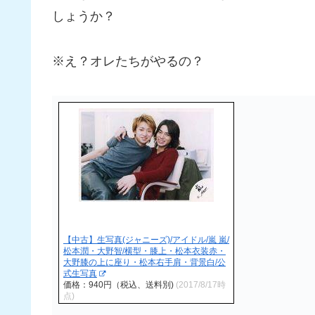
しょうか？
※え？オレたちがやるの？
【中古】生写真(ジャニーズ)/アイドル/嵐 嵐/
松本潤・大野智/横型・膝上・松本衣装赤・
大野膝の上に座り・松本右手肩・背景白/公
式生写真
価格：940円（税込、送料別)
(2017/8/17時
点)