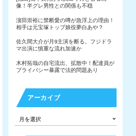
像！半グレ男性との関係も不穏
濵田崇裕に禁断愛の噂が急浮上の理由！
相手は元宝塚トップ娘役夢白あや？
佐久間大介が月9主演を断る。フジドラ
マ出演に慎重な流れ加速か
木村拓哉の自宅流出、拡散中！配達員が
プライバシー暴露で法的問題あり
アーカイブ