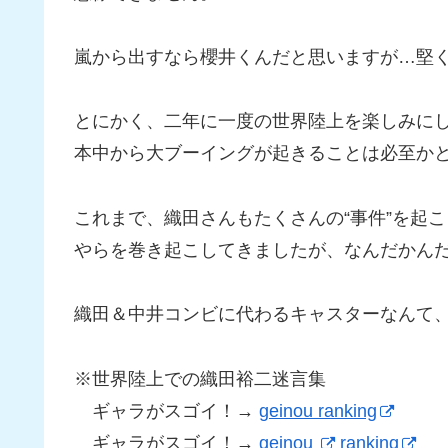
嵐から出すなら櫻井くんだと思いますが…堅
とにかく、二年に一度の世界陸上を楽しみに
本中から大ブーイングが起きることは必至か
これまで、織田さんもたくさんの“事件”を起
やらを巻き起こしてきましたが、なんだかん
織田＆中井コンビに代わるキャスターなんて
※世界陸上での織田裕二迷言集
ギャラがスゴイ！→
geinou ranking
ギャラがスゴイ！→
geinou
ranking