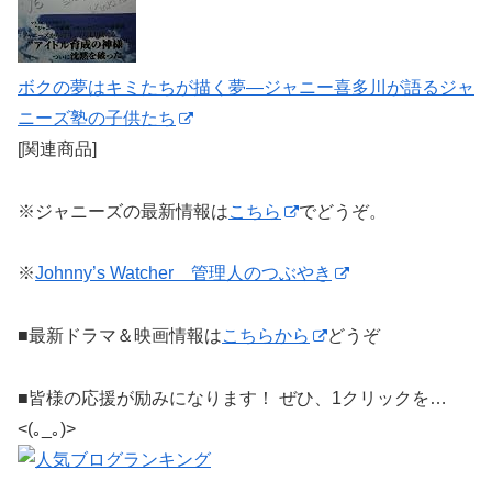
ボクの夢はキミたちが描く夢―ジャニー喜多川が語るジャ
ニーズ塾の子供たち
[関連商品]
※ジャニーズの最新情報は
こちら
でどうぞ。
※
Johnny’s Watcher 管理人のつぶやき
■最新ドラマ＆映画情報は
こちらから
どうぞ
■皆様の応援が励みになります！ ぜひ、1クリックを…
<(｡_｡)>