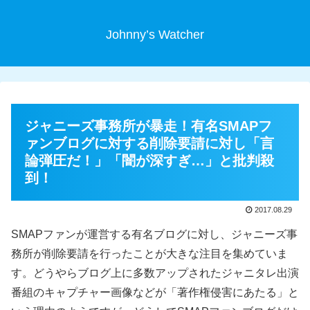
Johnny’s Watcher
ジャニーズ事務所が暴走！有名SMAPフ
ァンブログに対する削除要請に対し「言
論弾圧だ！」「闇が深すぎ…」と批判殺
到！
2017.08.29
SMAPファンが運営する有名ブログに対し、ジャニーズ事
務所が削除要請を行ったことが大きな注目を集めていま
す。どうやらブログ上に多数アップされたジャニタレ出演
番組のキャプチャー画像などが「著作権侵害にあたる」と