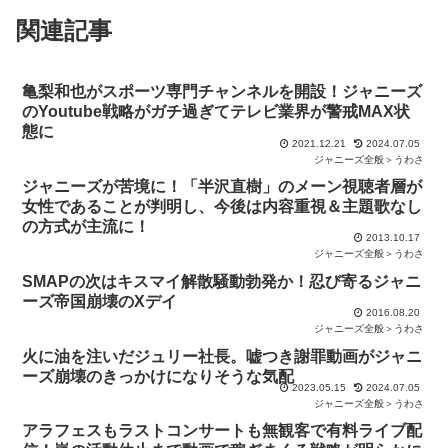
関連記事
亀梨和也がスポーツ専門チャンネルを開設！ジャニーズ
のYoutube戦略がガチ過ぎてテレビ業界が警戒MAX状
態に
2021.12.21
2024.07.05
ジャニーズ全般＞うわさ
ジャニーズが苦境に！「半沢直樹」のメーン視聴者層が
女性であることが判明し、今後は内容重視＆主題歌なし
の方式が主流に！
2013.10.17
ジャニーズ全般＞うわさ
SMAPの次はキスマイ解散騒動勃発か！忍び寄るジャニ
ーズ帝国崩壊のXデイ
2016.08.20
ジャニーズ全般＞うわさ
火に油を注いだジュリー社長。嘘つき謝罪動画がジャニ
ーズ崩壊のきっかけになりそうな気配
2023.05.15
2024.07.05
ジャニーズ全般＞うわさ
アラフェスもラストコンサートも無観客で有料ライブ配