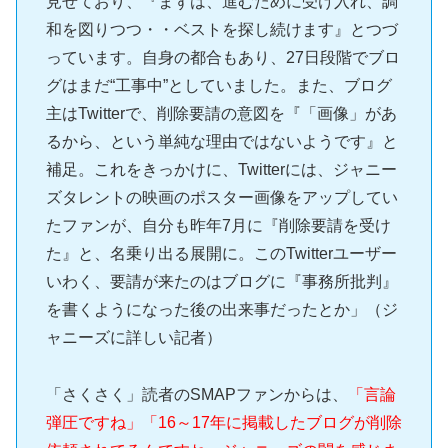
見せており、『まずは、進むために受け入れ、調
和を図りつつ・・ベストを探し続けます』とつづ
っています。自身の都合もあり、27日段階でブロ
グはまだ“工事中”としていました。また、ブログ
主はTwitterで、削除要請の意図を『「画像」があ
るから、という単純な理由ではないようです』と
補足。これをきっかけに、Twitterには、ジャニー
ズタレントの映画のポスター画像をアップしてい
たファンが、自分も昨年7月に『削除要請を受け
た』と、名乗り出る展開に。このTwitterユーザー
いわく、要請が来たのはブログに『事務所批判』
を書くようになった後の出来事だったとか」（ジ
ャニーズに詳しい記者）
「さくさく」読者のSMAPファンからは、
「言論
弾圧ですね」「16～17年に掲載したブログが削除