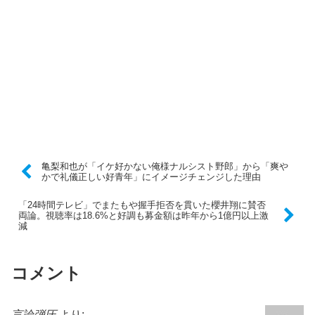
亀梨和也が「イケ好かない俺様ナルシスト野郎」から「爽や
かで礼儀正しい好青年」にイメージチェンジした理由
「24時間テレビ」でまたもや握手拒否を貫いた櫻井翔に賛否
両論。視聴率は18.6%と好調も募金額は昨年から1億円以上激
減
コメント
言論弾圧
より: