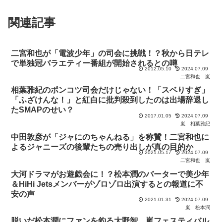
関連記事
二宮和也が「電波少年」の司会に挑戦！？秋から日テレ
で単独冠バラエティー番組が開始されるとの噂
2012.05.10
2024.07.09
二宮和也
嵐
相葉雅紀のポンコツ司会だけじゃない！「スベりすぎ」
「ふざけんな！」と紅白に批判殺到したのは出場辞退し
たSMAPのせい？
2017.01.05
2024.07.09
嵐
相葉雅紀
中田敦彦が「ジャにのちゃんねる」を称賛！二宮和也に
よるジャニーズの後輩たちの売り出しが真の目的か
2021.05.17
2024.07.09
二宮和也
嵐
大河ドラマがお遊戯会に！？松本潤のバーターで美少年
＆HiHi Jetsメンバーがゾロゾロ出演するとの報道に不
安の声
2021.01.31
2024.07.09
嵐
松本潤
脱いだ松本潤にファンを釣る大野智…嵐フェスティバル