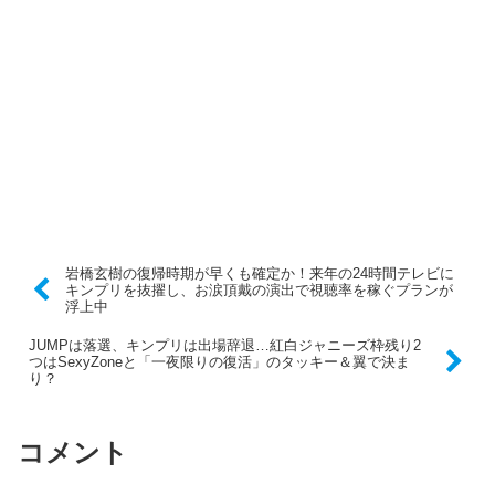
岩橋玄樹の復帰時期が早くも確定か！来年の24時間テレビに
キンプリを抜擢し、お涙頂戴の演出で視聴率を稼ぐプランが
浮上中
JUMPは落選、キンプリは出場辞退…紅白ジャニーズ枠残り2
つはSexyZoneと「一夜限りの復活」のタッキー＆翼で決ま
り？
コメント