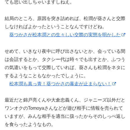
ても思い出しちゃいますしねえ。
結局のところ、原因を突き詰めれば、松潤が葵さんと交際
しなければよかったということなんですけどね。
葵つかさが松本潤との生々しい交際の実態を明かした
せめて、いきなり夜中に呼び出さないとか、会っている間
は会話するとか、タクシー代は時々でも出すとか、ふつう
の気遣いをもって交際していれば、葵さんも松潤をネタに
するようなこともなかったでしょうに。
松本潤も真っ青！葵つかさの暴走が止まらない！
最近だと錦戸亮くんや大倉忠義くん、ジャニーズ以外だと
ワンオクのTomoyaさんなどが遊び相手に情報を売られて
いますが、みんな相手を適当に扱ったからそのしっぺ返し
を食らったようなもの。