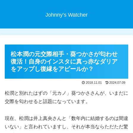
Johnny’s Watcher
松本潤の元交際相手・葵つかさが匂わせ
復活！自身のインスタに真っ赤なダリア
をアップし復縁をアピールか？
2018.11.01
2024.07.09
松潤と別れたはずの「元カノ」葵つかささんが、いまだに
交際を匂わせると話題になっています。
現在、松潤は井上真央さんと「数年内に結婚するのは間違
いない」と言われていますし、それが本当ならただただ驚