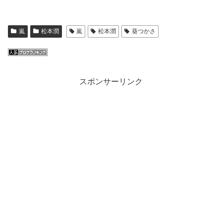
嵐
松本潤
嵐
松本潤
葵つかさ
スポンサーリンク