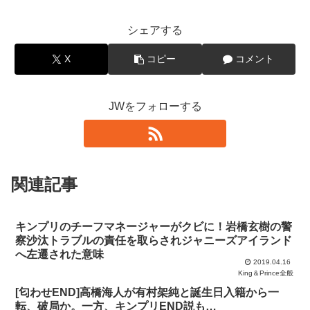
シェアする
X
コピー
コメント
JWをフォローする
関連記事
キンプリのチーフマネージャーがクビに！岩橋玄樹の警
察沙汰トラブルの責任を取らされジャニーズアイランド
へ左遷された意味
2019.04.16
King＆Prince全般
[匂わせEND]高橋海人が有村架純と誕生日入籍から一
転、破局か。一方、キンプリEND説も…