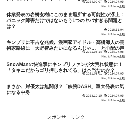
2024.02.07
2024.07.05
King＆Prince全般
休業発表の岩橋玄樹にこのまま退所する可能性が浮上！
パニック障害だけではないもう1つのヤバすぎる問題と
は？
2018.11.04
King＆Prince全般
キンプリに不吉な兆候。漫画家アイドル・高橋海人の芸
術家路線に「大野智みたいになるんじゃ…」と心配の声
2021.05.14
2024.07.05
King＆Prince全般
SnowManの快進撃にキンプリファンが大荒れ状態に！
「タキニだからゴリ押しされてる」は本当なのか？
2021.03.01
2024.07.05
King＆Prince全般
まさか、岸優太は無関係？「鉄腕DASH」重大発表の気
になる中身
2023.10.15
2024.07.05
King＆Prince全般
スポンサーリンク