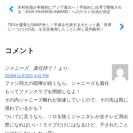
木村拓哉が本格的にアジア進出へ！手始めに台湾で開催され
る「ASIA FASHION AWARD」へのゲスト出演が決定
TBSが露骨なSMAP外し！平成を代表する大ヒット曲「世界
に一つだけの花」を完全無視したことに対し批判殺到！
コメント
ジャニーズ、責任持て！
より:
2018年11月20日 4:01 PM
ファン同士の喧嘩が続くなら、ジャニーズも責任
もってファンクラブを閉鎖しなよ！
その内ジャニーズ離れが加速していくので、その先は既に
潰れているかも？
ついでに言うなら、ソロを除くジャニタレが全テレビ局出
禁になればいい！ライブだけにはなるけど、干されたこと