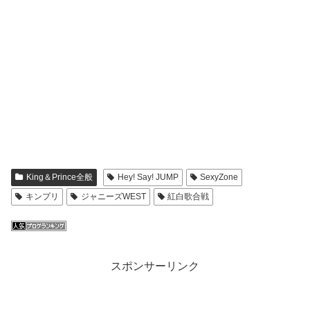
King＆Prince全般
Hey! Say! JUMP
SexyZone
キンプリ
ジャニーズWEST
紅白歌合戦
スポンサーリンク