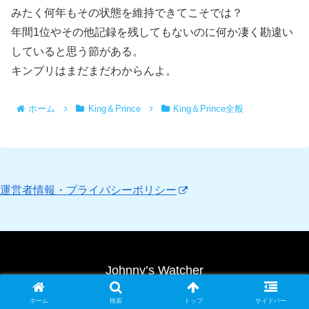
みたく何年もその状態を維持できてこそでは？
年間1位やその他記録を残してもないのに何か凄く勘違い
していると思う節がある。
キンプリはまだまだわからんよ。
ホーム
King＆Prince
King＆Prince全般
運営者情報・プライバシーポリシー
Johnny’s Watcher
Copyright © 2010 Johnny’s Watcher All Rights Reserved.
ホーム
検索
トップ
サイドバー