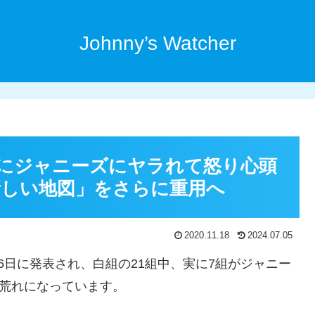
Johnny’s Watcher
にジャニーズにヤラれて怒り心頭
新しい地図」をさらに重用へ
2020.11.18
2024.07.05
6日に発表され、白組の21組中、実に7組がジャニー
大荒れになっています。