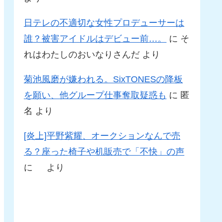
日テレの不適切な女性プロデューサーは
誰？被害アイドルはデビュー前…。
に
そ
れはわたしのおいなりさんだ
より
菊池風磨が嫌われる。SixTONESの降板
を願い、他グループ仕事奪取疑惑も
に
匿
名
より
[炎上]平野紫耀、オークションなんで売
る？座った椅子や机販売で「不快」の声
に
より