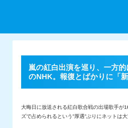
嵐の紅白出演を巡り、一方的
のNHK。報復とばかりに「
大晦日に放送される紅白歌合戦の出場歌手が1
ズで占められるという”厚遇”ぶりにネットは