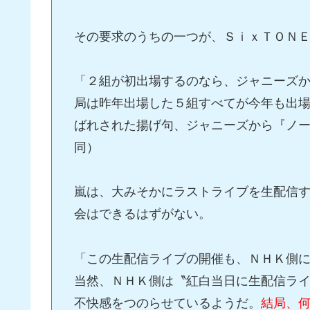
その要求のうちの一つが、ＳｉｘＴＯＮ
「２組が初出場するのなら、ジャニーズ
局は昨年出場した５組すべてが今年も出
ばれされた揚げ句、ジャニーズから『ノ
同）
嵐は、大みそかにラストライブを生配信
会はできるはずがない。
「この生配信ライブの開催も、ＮＨＫ側
当然、ＮＨＫ側は〝紅白当日に生配信ラ
不快感をつのらせているようだ。
結局、