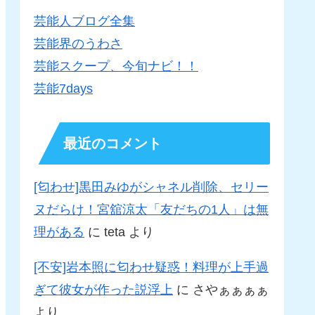
芸能人ブログ全集
芸能界のうわさ
芸能スクープ、今旬ナビ！！
芸能7days
最近のコメント
[匂わせ]黒田みゆがシャネル削除、セリー
ヌだらけ！宮舘涼太「友だちの1人」は無
理がある
に
teta
より
[不安]岩本照に匂わせ疑惑！料理が上手過
ぎて彼女が作った説浮上
に
さやぁぁぁぁ
より