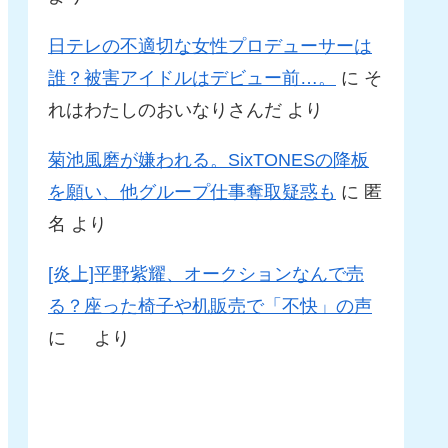
日テレの不適切な女性プロデューサーは
誰？被害アイドルはデビュー前…。
に
そ
れはわたしのおいなりさんだ
より
菊池風磨が嫌われる。SixTONESの降板
を願い、他グループ仕事奪取疑惑も
に
匿
名
より
[炎上]平野紫耀、オークションなんで売
る？座った椅子や机販売で「不快」の声
に
より