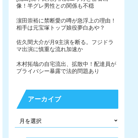
像！半グレ男性との関係も不穏
濵田崇裕に禁断愛の噂が急浮上の理由！
相手は元宝塚トップ娘役夢白あや？
佐久間大介が月9主演を断る。フジドラ
マ出演に慎重な流れ加速か
木村拓哉の自宅流出、拡散中！配達員が
プライバシー暴露で法的問題あり
アーカイブ