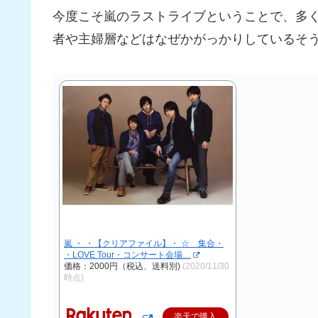
今度こそ嵐のラストライブということで、多
者や主婦層などはなぜかがっかりしているそ
嵐 ・ ・【クリアファイル】・ ☆ 集合・
・LOVE Tour・コンサート会場…
価格：2000円（税込、送料別)
(2020/11/30
時点)
楽天で購入