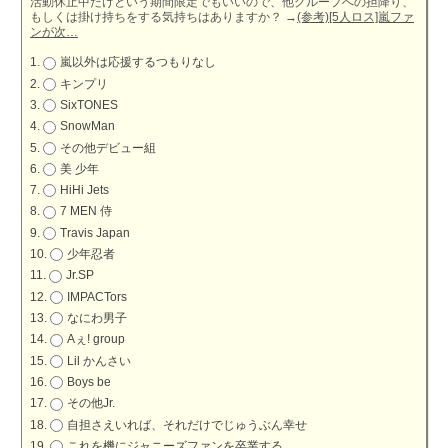
活動休止中だけという期間限定でもいいので、他グループへの担降り、
もしくは掛け持ちをする気持ちはありますか？
→
(参考)[5人ロス]嵐ファ
ンが次…
嵐以外は応援するつもりなし
キンプリ
SixTONES
SnowMan
その他デビュー組
美 少年
HiHi Jets
7 MEN 侍
Travis Japan
少年忍者
Jr.SP
IMPACTors
なにわ男子
Aぇ! group
Lil かんさい
Boys be
その他Jr.
自担さえいれば、それだけでじゅうぶん幸せ
これを機にジャニーズファンを卒業する