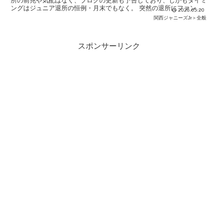
所の前兆や気配はなく、ブログの更新も予告しており、しかもタイミ
ングはジュニア退所の恒例・月末でもなく。 突然の退所にファンは
2026.05.20
不穏なものを感じ、騒然としています。 いったいな
関西ジャニーズJr＞全般
スポンサーリンク