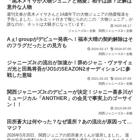
「黒木メイサが大物ジュニアと熱愛」相手は誰？正解は
意外な人物
週刊文春が黒木メイサさんと14歳年下の大物ジュニアの熱愛報道を
予告しました。シルエット付きで報じられたこの「大物ジュニア」が
誰なのか、ネットは大騒ぎになっています。
2025.09.17
ジャニーズJr＞全般
関西ジャニーズJr＞全般
Aぇ! groupがデビュー発表へ！福本大晴の契約解除はそ
のフラグだったとの見方も
2024.02.17
2024.07.05
関西ジャニーズJr＞全般
ジャニーズJr.の流出が加速か！辞めジャニ・ヴァサイェ
ガ光と田島将吾がJO1のSEAZON2オーディションに参
戦した意味
2021.02.02
2024.07.05
関西ジャニーズJr＞全般
関西ジャニーズJr.のデビューが決定！ジャニー喜多川が
ミュージカル「ANOTHER」の会見で事実上のゴーサイ
ン！！
2013.09.05
関西ジャニーズJr＞全般
田所蒼大は何やった？なぜ退所？あの流出が原因って…
マジ？
2026年5月20日、関西ジュニアの田所蒼大くんが退所しました。 退