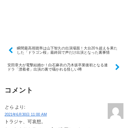
瞬間最高視聴率は山下智久の出演場面！大台20％超えを果た
した「ドラゴン桜」最終回で声だけ出演となった裏事情
安田章大が電撃結婚か！白石麻衣の乃木坂卒業後初となる連
ドラ「漂着者」出演の裏で囁かれる怪しい噂
コメント
とら
より:
2021年6月30日 11:00 AM
トラジャ、可哀想。