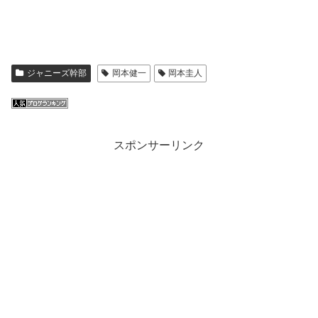
ジャニーズ幹部
岡本健一
岡本圭人
スポンサーリンク