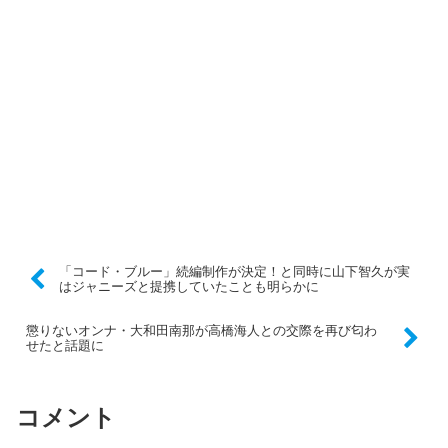
「コード・ブルー」続編制作が決定！と同時に山下智久が実
はジャニーズと提携していたことも明らかに
懲りないオンナ・大和田南那が高橋海人との交際を再び匂わ
せたと話題に
コメント