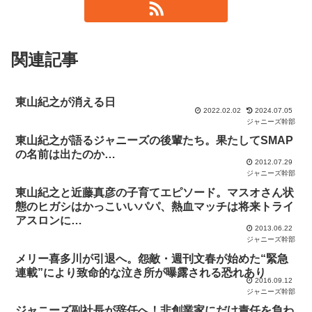
関連記事
東山紀之が消える日
2022.02.02
2024.07.05
ジャニーズ幹部
東山紀之が語るジャニーズの後輩たち。果たしてSMAP
の名前は出たのか…
2012.07.29
ジャニーズ幹部
東山紀之と近藤真彦の子育てエピソード。マスオさん状
態のヒガシはかっこいいパパ、熱血マッチは将来トライ
アスロンに…
2013.06.22
ジャニーズ幹部
メリー喜多川が引退へ。怨敵・週刊文春が始めた“緊急
連載”により致命的な泣き所が曝露される恐れあり
2016.09.12
ジャニーズ幹部
ジャニーズ副社長が辞任へ！非創業家にだけ責任を負わ