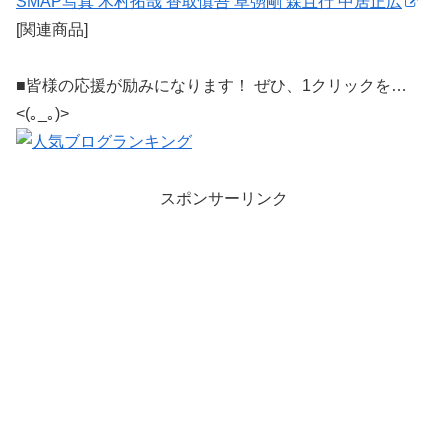
SMAP写真 木村拓哉 香取慎吾 草彅剛 森且行 中居正広
[関連商品]
■皆様の応援が励みになります！ ぜひ、1クリックを…
<(｡_｡)>
スポンサーリンク