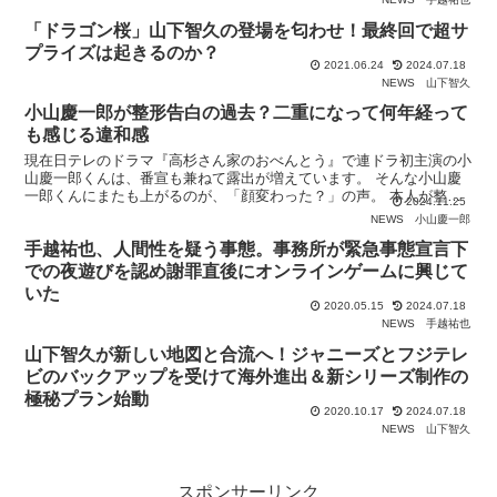
「ドラゴン桜」山下智久の登場を匂わせ！最終回で超サ
プライズは起きるのか？
2021.06.24
2024.07.18
NEWS
山下智久
小山慶一郎が整形告白の過去？二重になって何年経って
も感じる違和感
現在日テレのドラマ『高杉さん家のおべんとう』で連ドラ初主演の小
山慶一郎くんは、番宣も兼ねて露出が増えています。 そんな小山慶
一郎くんにまたも上がるのが、「顔変わった？」の声。 本人が整形
2024.11.25
を認めた、という話もあったり？ 小山慶一郎に「だいぶ顔
NEWS
小山慶一郎
手越祐也、人間性を疑う事態。事務所が緊急事態宣言下
での夜遊びを認め謝罪直後にオンラインゲームに興じて
いた
2020.05.15
2024.07.18
NEWS
手越祐也
山下智久が新しい地図と合流へ！ジャニーズとフジテレ
ビのバックアップを受けて海外進出＆新シリーズ制作の
極秘プラン始動
2020.10.17
2024.07.18
NEWS
山下智久
スポンサーリンク