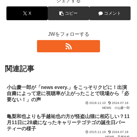
シェアする
X
コピー
コメント
JWをフォローする
関連記事
小山慶一郎が「news every.」をこっそりクビに！出演
自粛によって逆に視聴率が上がったことで現場から「必
要ない！」の声
2018.11.10
2024.07.18
NEWS
小山慶一郎
亀梨和也よりも手越祐也の方が怪盗山猫に相応しい？11
月11日に28歳になったキャリーテゴテゴの誕生日パー
ティーの様子
2015.11.19
2024.07.18
NEWS
手越祐也