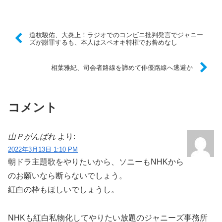
道枝駿佑、大炎上！ラジオでのコンビニ批判発言でジャニー
ズが謝罪するも、本人はスペオキ特権でお咎めなし
相葉雅紀、司会者路線を諦めて俳優路線へ逃避か
コメント
山Ｐがんばれ
より:
2022年3月13日 1:10 PM
朝ドラ主題歌をやりたいから、ソニーもNHKから
のお願いなら断らないでしょう。
紅白の枠もほしいでしょうし。
NHKも紅白私物化してやりたい放題のジャニーズ事務所