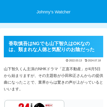
Johnny’s Watcher
香取慎吾はNGでも山下智久はOKなの
は、類まれな人徳と気配りのお陰だった
2022.03.13
2024.07.18
山下智久くん主演のNHKドラマ「正直不動産」が4月5日
から始まりますが、その主題歌が小田和正さんからの提供
曲になったことで、業界からは驚きの声が上がっていると
いいます。