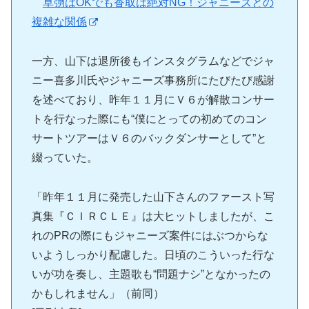
草彅はOKでも香取は絶対NG！ジャニーズとの
複雑な関係
一方、山下は退所後もインスタグラムなどでジャ
ニー喜多川氏やジャニーズ事務所にたびたび感謝
を述べており、昨年１１月にＶ６が解散コンサー
トを行なった際にも“僕にとっての初めてのコン
サートツアーはＶ６のバックダンサーとして”と
綴っていた。
「昨年１１月に発売した山下さんのファースト写
真集『ＣＩＲＣＬＥ』は大ヒットしましたが、こ
れのPRの際にもジャニーズ案件にはぶつからな
いようしっかり配慮した。日頃のこういった行な
いが功を奏し、主題歌も“問題ナシ”となかったの
かもしれません」（前同）