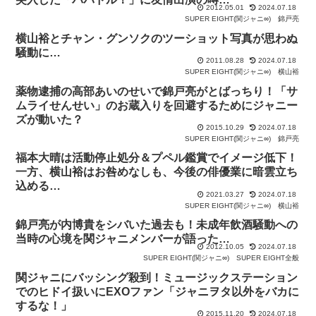
2012.05.01
2024.07.18
SUPER EIGHT(関ジャニ∞)
錦戸亮
横山裕とチャン・グンソクのツーショット写真が思わぬ
騒動に…
2011.08.28
2024.07.18
SUPER EIGHT(関ジャニ∞)
横山裕
薬物逮捕の高部あいのせいで錦戸亮がとばっちり！「サ
ムライせんせい」のお蔵入りを回避するためにジャニー
ズが動いた？
2015.10.29
2024.07.18
SUPER EIGHT(関ジャニ∞)
錦戸亮
福本大晴は活動停止処分＆プペル鑑賞でイメージ低下！
一方、横山裕はお咎めなしも、今後の俳優業に暗雲立ち
込める…
2021.03.27
2024.07.18
SUPER EIGHT(関ジャニ∞)
横山裕
錦戸亮が内博貴をシバいた過去も！未成年飲酒騒動への
当時の心境を関ジャニメンバーが語った…
2012.10.05
2024.07.18
SUPER EIGHT(関ジャニ∞)
SUPER EIGHT全般
関ジャニにバッシング殺到！ミュージックステーション
でのヒドイ扱いにEXOファン「ジャニヲタ以外をバカに
するな！」
2015.11.20
2024.07.18