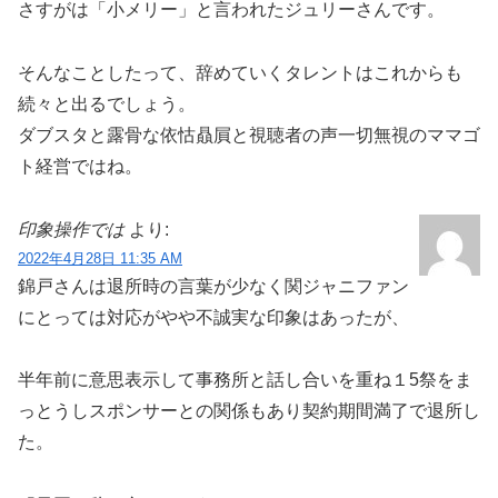
さすがは「小メリー」と言われたジュリーさんです。
そんなことしたって、辞めていくタレントはこれからも
続々と出るでしょう。
ダブスタと露骨な依怙贔屓と視聴者の声一切無視のママゴ
ト経営ではね。
印象操作では
より:
2022年4月28日 11:35 AM
錦戸さんは退所時の言葉が少なく関ジャニファン
にとっては対応がやや不誠実な印象はあったが、
半年前に意思表示して事務所と話し合いを重ね１5祭をま
っとうしスポンサーとの関係もあり契約期間満了で退所し
た。