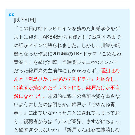
[以下引用]
「この日は朝ドラヒロインを務めた川栄李奈をゲ
ストに迎え、AKB48から女優として成功するまで
の話がメインで語られました。しかし、川栄が転
機となった作品に2014年のTBSドラマ『ごめんね
青春！』を挙げた際、当時関ジャニ∞のメンバー
だった錦戸亮の主演作にもかかわらず、
番組はな
んと『満島ひかり主演の学園ドラマ』と紹介し、
出演者が描かれたイラストにも、錦戸だけが不自
然になかった。
意図的に錦戸の名前や姿を出さな
いようにしたのは明らか。錦戸が『ごめんね青
春！』に出ていなかったことにされてしまってお
り、視聴者からは『テレビ業界、さすがにちょっ
と酷すぎやしないか』『錦戸くんは存在抹消しな