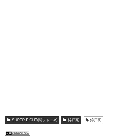
SUPER EIGHT(関ジャニ∞)
錦戸亮
錦戸亮