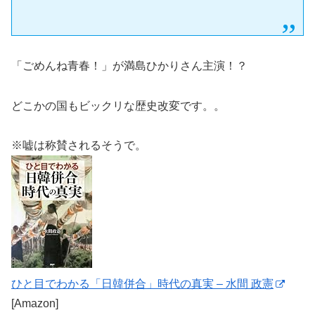
「ごめんね青春！」が満島ひかりさん主演！？
どこかの国もビックリな歴史改変です。。
※嘘は称賛されるそうで。
ひと目でわかる「日韓併合」時代の真実 – 水間 政憲
[Amazon]