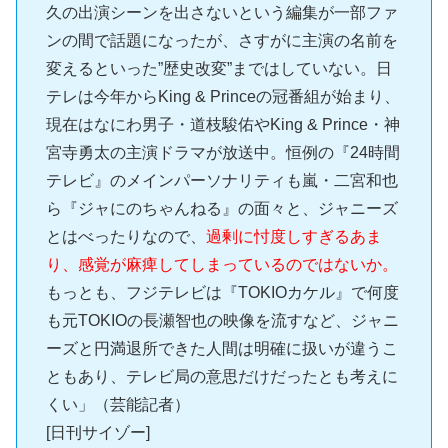
久の出演シーンを出さないという編集が一部ファ
ンの間で話題になったが、さすがに主演の名前を
変えるといった”歴史改変”まではしていない。日
テレは今年からKing & Princeの冠番組が始まり、
現在はなにわ男子・道枝駿佑やKing & Prince・神
宮寺勇太の主演ドラマが放送中。恒例の『24時間
テレビ』のメインパーソナリティも嵐・二宮和也
ら『ジャにのちゃんねる』の面々と、ジャニーズ
とはべったりなので、
過剰に忖度しすぎるあま
り、感覚が麻痺してしまっているのではないか。
もっとも、フジテレビは『TOKIOカケル』で何度
も元TOKIOの長瀬智也の映像を流すなど、ジャニ
ーズと円満退所できた人間は明確に扱いが違うこ
ともあり、テレビ局の意思だけだったとも考えに
くい」（芸能記者）
[日刊サイゾー]