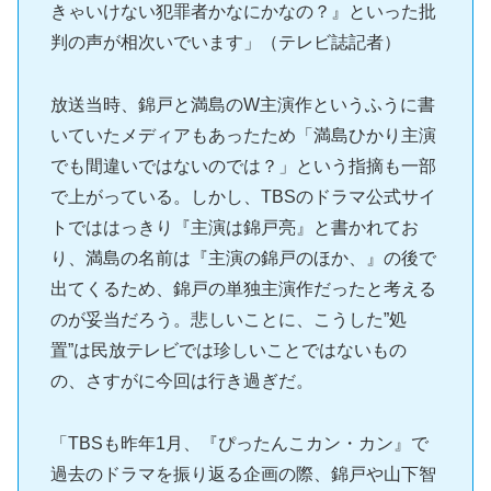
きゃいけない犯罪者かなにかなの？』といった批
判の声が相次いでいます」（テレビ誌記者）
放送当時、錦戸と満島のW主演作というふうに書
いていたメディアもあったため「満島ひかり主演
でも間違いではないのでは？」という指摘も一部
で上がっている。しかし、TBSのドラマ公式サイ
トでははっきり『主演は錦戸亮』と書かれてお
り、満島の名前は『主演の錦戸のほか、』の後で
出てくるため、錦戸の単独主演作だったと考える
のが妥当だろう。悲しいことに、こうした”処
置”は民放テレビでは珍しいことではないもの
の、さすがに今回は行き過ぎだ。
「TBSも昨年1月、『ぴったんこカン・カン』で
過去のドラマを振り返る企画の際、錦戸や山下智