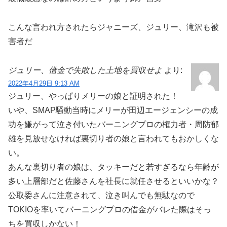
こんな言われ方されたらジャニーズ、ジュリー、滝沢も被
害者だ
ジュリー、借金で失敗した土地を買収せよ
より:
2022年4月29日 9:13 AM
ジュリー、やっぱりメリーの娘と証明された！
いや、SMAP騒動当時にメリーが田辺エージェンシーの成
功を嫌がって泣き付いたバーニングプロの権力者・周防郁
雄を見放せなければ裏切り者の娘と言われてもおかしくな
い。
あんな裏切り者の娘は、タッキーだと若すぎるなら年齢が
多い上層部だと佐藤さんを社長に就任させるといいかな？
公取委さんに注意されて、泣き叫んでも無駄なので
TOKIOを率いてバーニングプロの借金がバレた際はそっ
ちを買収しかない！