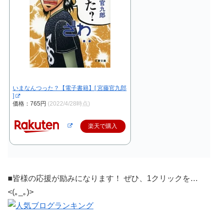
いまなんつった？【電子書籍】[ 宮藤官九郎
]
価格：765円
(2022/4/28時点)
楽天で購入
■皆様の応援が励みになります！ ぜひ、1クリックを…
<(｡_｡)>