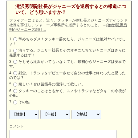
滝沢秀明副社長がジャニーズを退所するとの報道につ
いて、どう思いますか？
フライデーによると、近々、タッキーが副社長とジャニーズアイランド
社長を辞任し、ジャニーズ事務所を退所するとのこと。
→
(参考)滝沢秀
明がジャニーズ副社…
辞めちゃダメ！タッキー辞めたら、ジャニーズは絶対ヤバいでし
ょ！
清々する。ジュリー社長とそのオキニたちでジャニーズはさらに
発展するはず！
そもそも滝沢がいてもいなくても、最初からジャニーズは安泰で
す。
残念。トラジャをデビューさせて自分の仕事は終わったと思った
のでは？
嬉しい！ぜひ芸能界に復帰して欲しい。
タッキーのことはともかく、スノやトラジャなどタキニの今後が
心配。
その他
コメント