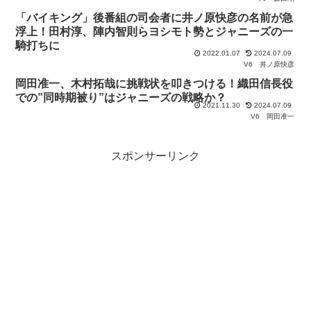
「バイキング」後番組の司会者に井ノ原快彦の名前が急
浮上！田村淳、陣内智則らヨシモト勢とジャニーズの一
騎打ちに
2022.01.07
2024.07.09
V6
井ノ原快彦
岡田准一、木村拓哉に挑戦状を叩きつける！織田信長役
での”同時期被り”はジャニーズの戦略か？
2021.11.30
2024.07.09
V6
岡田准一
スポンサーリンク