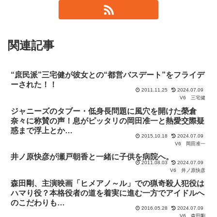
関連記事
“庶民派”三宅健が彼女との“都営バスデート”をフライデ
ーされた！！
2011.11.25
2024.07.09
V6
三宅健
ジャニーズのタブー・低身長問題に風穴を開けた榮倉
奈々に称賛の声！息がピッタリの岡田准一と熱愛交際疑
惑まで浮上とか…
2015.10.18
2024.07.09
V6
岡田准一
井ノ原快彦が瀬戸朝香と一緒に子供を病院へ。
2011.08.03
2024.07.09
V6
井ノ原快彦
森田剛、主演映画「ヒメアノ～ル」での猟奇殺人犯役は
ハマり役？本格役者の道を着実に進む一方でアイドルへ
のこだわりも…
2016.05.28
2024.07.09
V6
森田剛