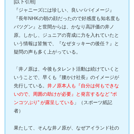
[以下引用]
『ジャニーズには珍しい、良いパパイメージ』
『長年NHKの朝の顔だったので好感度も知名度も
バツグン』と世間からは、かなり高評価の井ノ
原。しかし、ジュニアの育成に力を入れていたと
いう情報は皆無で、『なぜタッキーの後任？』と
疑問の声も多く上がっている。
「井ノ原は、今後もタレント活動は続けていくと
いうことで、早くも『腰かけ社長』のイメージが
先行している。
井ノ原本人も『自分は何もできな
いので、周囲の助けが必要』と発言するなど “ポ
ンコツぶり” が露呈している
」（スポーツ紙記
者）
果たして、そんな井ノ原が、なぜアイランド社の