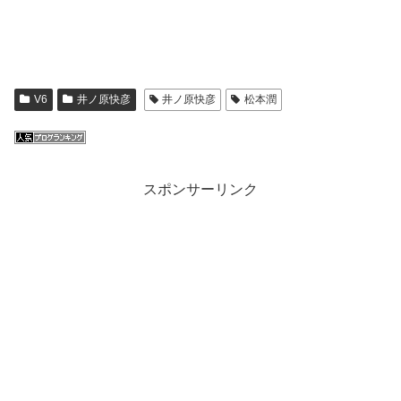
V6
井ノ原快彦
井ノ原快彦
松本潤
スポンサーリンク