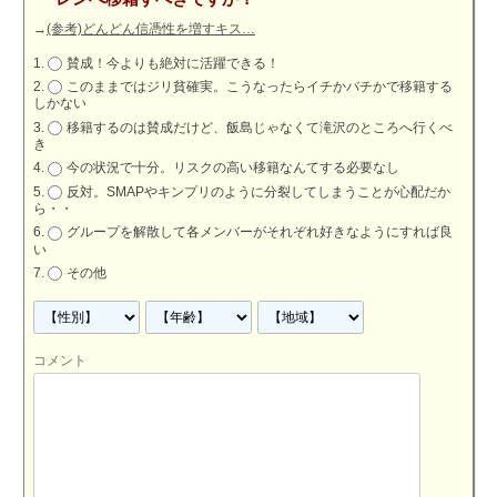
→
(参考)どんどん信憑性を増すキス…
賛成！今よりも絶対に活躍できる！
このままではジリ貧確実。こうなったらイチかバチかで移籍する
しかない
移籍するのは賛成だけど、飯島じゃなくて滝沢のところへ行くべ
き
今の状況で十分。リスクの高い移籍なんてする必要なし
反対。SMAPやキンプリのように分裂してしまうことが心配だか
ら・・
グループを解散して各メンバーがそれぞれ好きなようにすれば良
い
その他
コメント