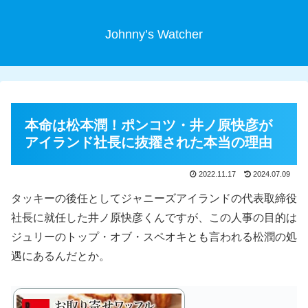
Johnny’s Watcher
本命は松本潤！ポンコツ・井ノ原快彦が
アイランド社長に抜擢された本当の理由
2022.11.17
2024.07.09
タッキーの後任としてジャニーズアイランドの代表取締役
社長に就任した井ノ原快彦くんですが、この人事の目的は
ジュリーのトップ・オブ・スペオキとも言われる松潤の処
遇にあるんだとか。