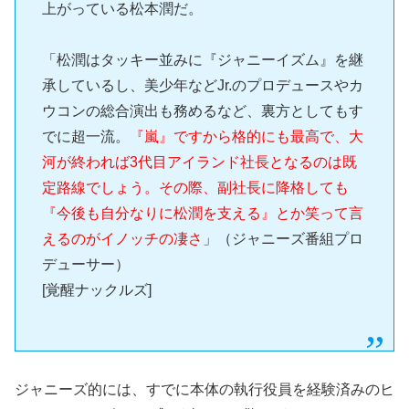
上がっている松本潤だ。
「松潤はタッキー並みに『ジャニーイズム』を継
承しているし、美少年などJr.のプロデュースやカ
ウコンの総合演出も務めるなど、裏方としてもす
でに超一流。
『嵐』ですから格的にも最高で、大
河が終われば3代目アイランド社長となるのは既
定路線でしょう。その際、副社長に降格しても
『今後も自分なりに松潤を支える』とか笑って言
えるのがイノッチの凄さ
」（ジャニーズ番組プロ
デューサー）
[覚醒ナックルズ]
ジャニーズ的には、すでに本体の執行役員を経験済みのヒ