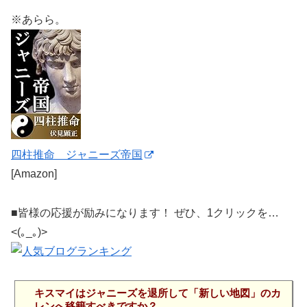
※あらら。
四柱推命 ジャニーズ帝国
[Amazon]
■皆様の応援が励みになります！ ぜひ、1クリックを…
<(｡_｡)>
キスマイはジャニーズを退所して「新しい地図」のカ
レンへ移籍すべきですか？