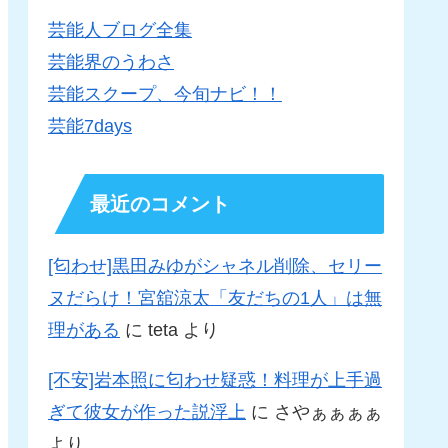
芸能人ブログ全集
芸能界のうわさ
芸能スクープ、今旬ナビ！！
芸能7days
最近のコメント
[匂わせ]黒田みゆがシャネル削除、セリー
ヌだらけ！宮舘涼太「友だちの1人」は無
理がある
に
teta
より
[不安]岩本照に匂わせ疑惑！料理が上手過
ぎて彼女が作った説浮上
に
さやぁぁぁぁ
より