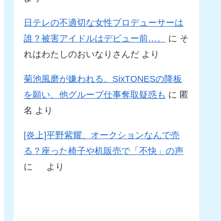
日テレの不適切な女性プロデューサーは
誰？被害アイドルはデビュー前…。
に
そ
れはわたしのおいなりさんだ
より
菊池風磨が嫌われる。SixTONESの降板
を願い、他グループ仕事奪取疑惑も
に
匿
名
より
[炎上]平野紫耀、オークションなんで売
る？座った椅子や机販売で「不快」の声
に
より