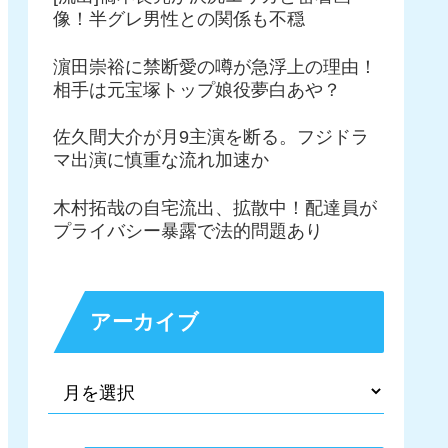
像！半グレ男性との関係も不穏
濵田崇裕に禁断愛の噂が急浮上の理由！
相手は元宝塚トップ娘役夢白あや？
佐久間大介が月9主演を断る。フジドラ
マ出演に慎重な流れ加速か
木村拓哉の自宅流出、拡散中！配達員が
プライバシー暴露で法的問題あり
アーカイブ