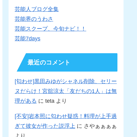
芸能人ブログ全集
芸能界のうわさ
芸能スクープ、今旬ナビ！！
芸能7days
最近のコメント
[匂わせ]黒田みゆがシャネル削除、セリー
ヌだらけ！宮舘涼太「友だちの1人」は無
理がある
に
teta
より
[不安]岩本照に匂わせ疑惑！料理が上手過
ぎて彼女が作った説浮上
に
さやぁぁぁぁ
より