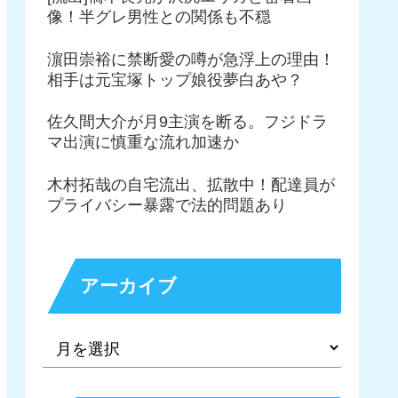
像！半グレ男性との関係も不穏
濵田崇裕に禁断愛の噂が急浮上の理由！
相手は元宝塚トップ娘役夢白あや？
佐久間大介が月9主演を断る。フジドラ
マ出演に慎重な流れ加速か
木村拓哉の自宅流出、拡散中！配達員が
プライバシー暴露で法的問題あり
アーカイブ