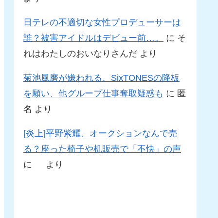
日テレの不適切な女性プロデューサーは
誰？被害アイドルはデビュー前…。
に
そ
れはわたしのおいなりさんだ
より
菊池風磨が嫌われる。SixTONESの降板
を願い、他グループ仕事奪取疑惑も
に
匿
名
より
[炎上]平野紫耀、オークションなんで売
る？座った椅子や机販売で「不快」の声
に
より