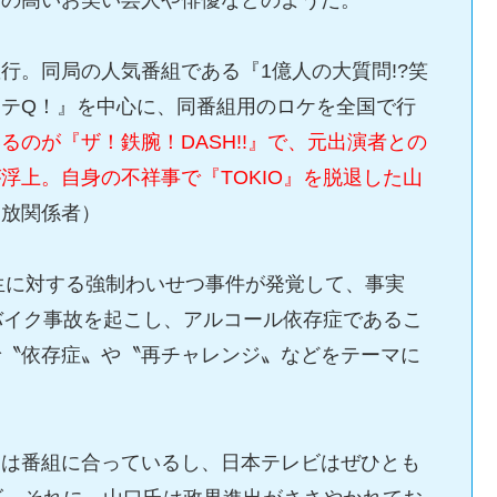
行。同局の人気番組である『1億人の大質問!?笑
テQ！』を中心に、同番組用のロケを全国で行
るのが『ザ！鉄腕！DASH!!』で、元出演者との
浮上。自身の不祥事で『TOKIO』を脱退した山
民放関係者）
高生に対する強制わいせつ事件が発覚して、事実
バイク事故を起こし、アルコール依存症であるこ
で〝依存症〟や〝再チャレンジ〟などをテーマに
マは番組に合っているし、日本テレビはぜひとも