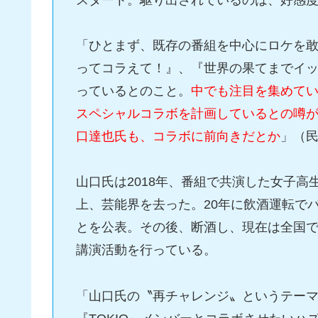
「ひとまず、既存の番組を中心にロケを敢
ってコラえて！』、『世界の果てまでイッ
っているとのこと。
中でも注目を集めてい
スペシャルコラボを計画しているとの噂が
口達也氏も、コラボに前向きだとか
」（
山口氏は2018年、番組で共演した女子
上、芸能界を去った。20年に飲酒運転で
とを公表。その後、断酒し、現在は全国
講演活動を行っている。
「山口氏の〝再チャレンジ〟というテー