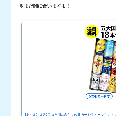
※まだ間に合いますよ！
【あす楽】 楽天1位 まだ間に合う 父の日 カード付 ビール ギフト