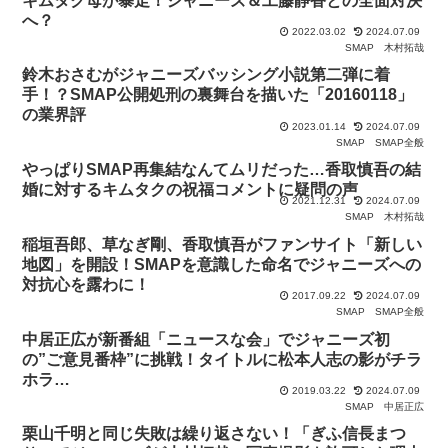
キムタク母が暴走！ジャニーズ＆工藤静香との全面対決
へ？
2022.03.02
2024.07.09
SMAP
木村拓哉
鈴木おさむがジャニーズバッシング小説第二弾に着
手！？SMAP公開処刑の裏舞台を描いた「20160118」
の業界評
2023.01.14
2024.07.09
SMAP
SMAP全般
やっぱりSMAP再集結なんてムリだった…香取慎吾の結
婚に対するキムタクの祝福コメントに疑問の声
2021.12.31
2024.07.09
SMAP
木村拓哉
稲垣吾郎、草なぎ剛、香取慎吾がファンサイト「新しい
地図」を開設！SMAPを意識した命名でジャニーズへの
対抗心を露わに！
2017.09.22
2024.07.09
SMAP
SMAP全般
中居正広が新番組「ニュースな会」でジャニーズ初
の”ご意見番枠”に挑戦！タイトルに松本人志の影がチラ
ホラ…
2019.03.22
2024.07.09
SMAP
中居正広
栗山千明と同じ失敗は繰り返さない！「ぎふ信長まつ