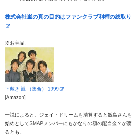
株式会社嵐の真の目的はファンクラブ利権の総取り
※お宝品。
下敷き 嵐 （集合） 1999
[Amazon]
一説によると、ジェイ・ドリームを清算すると飯島さんを
始めとしてSMAPメンバーにもかなりの額の配当金？が渡
るとも。