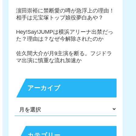
濵田崇裕に禁断愛の噂が急浮上の理由！
相手は元宝塚トップ娘役夢白あや？
Hey!Say!JUMPは横浜アリーナ出禁だっ
た？理由は？なぜ今解除されたのか
佐久間大介が月9主演を断る。フジドラ
マ出演に慎重な流れ加速か
アーカイブ
カテゴリー