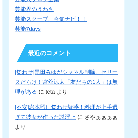
芸能界のうわさ
芸能スクープ、今旬ナビ！！
芸能7days
最近のコメント
[匂わせ]黒田みゆがシャネル削除、セリー
ヌだらけ！宮舘涼太「友だちの1人」は無
理がある
に
teta
より
[不安]岩本照に匂わせ疑惑！料理が上手過
ぎて彼女が作った説浮上
に
さやぁぁぁぁ
より