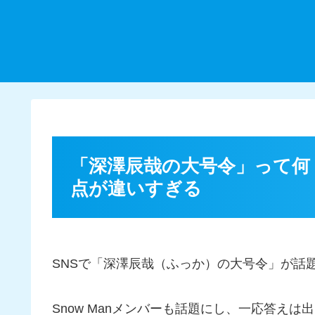
「深澤辰哉の大号令」って何
点が違いすぎる
SNSで「深澤辰哉（ふっか）の大号令」が話
Snow Manメンバーも話題にし、一応答え