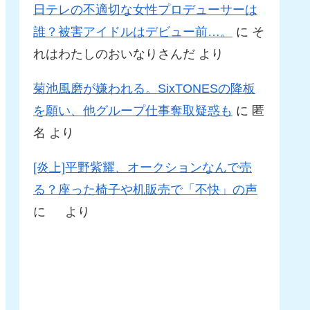
日テレの不適切な女性プロデューサーは
誰？被害アイドルはデビュー前…。
に
そ
れはわたしのおいなりさんだ
より
菊池風磨が嫌われる。SixTONESの降板
を願い、他グループ仕事奪取疑惑も
に
匿
名
より
[炎上]平野紫耀、オークションなんで売
る？座った椅子や机販売で「不快」の声
に
より