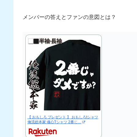
メンバーの答えとファンの意図とは？
【 おもしろ プレゼント 】 おもしろtシャツ
俺流総本家 魂心Tシャツ 2番じ…