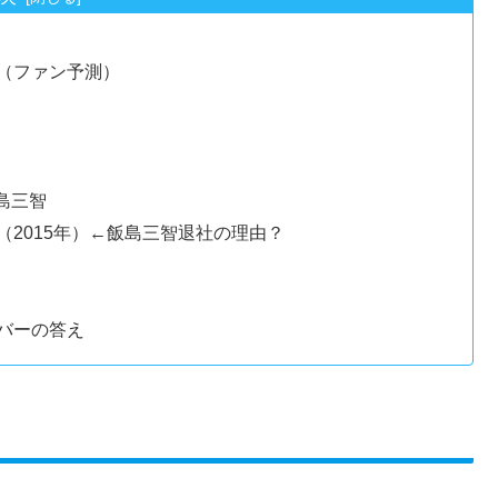
（ファン予測）
島三智
2015年）←飯島三智退社の理由？
バーの答え
」