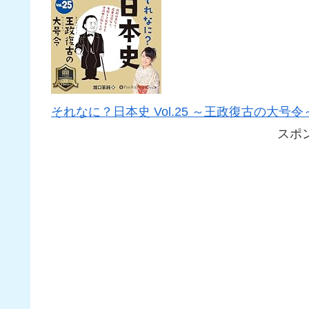
それなに？日本史 Vol.25 ～王政復古の大号令～
スポ