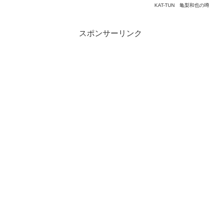
KAT-TUN
亀梨和也の噂
スポンサーリンク