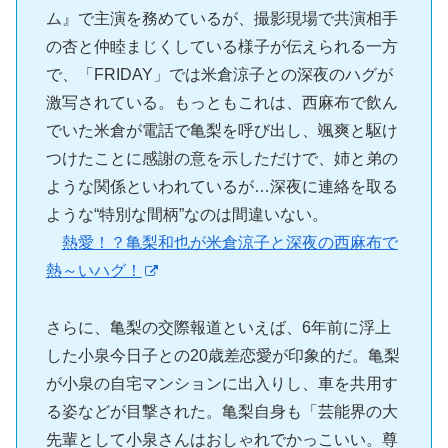
ム』で主演を務めているが、撮影現場で共演相手
の杏と仲睦まじくしている様子が伝えられる一方
で、「FRIDAY」では米倉涼子との深夜のハグが
激写されている。もっともこれは、西麻布で飲ん
でいた米倉が電話で亀梨を呼び出し、颯爽と駆け
つけたことに感謝の意を示しただけで、姉と弟の
ような関係といわれているが…深夜に連絡を取る
ような“特別な間柄”なのは間違いない。
熱愛！？亀梨和也が米倉涼子と深夜の西麻布で
熱～いハグ！
さらに、亀梨の交際報道といえば、6年前に浮上
した小泉今日子との20歳差恋愛が印象的だ。亀梨
が小泉の自宅マンションに出入りし、車を共用す
る姿などが目撃された。亀梨自身も「芸能界の大
先輩として小泉さんはおしゃれでかっこいい。尊