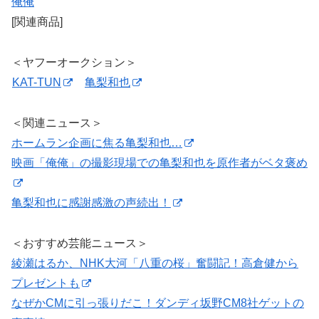
俺俺
[関連商品]
＜ヤフーオークション＞
KAT-TUN
亀梨和也
＜関連ニュース＞
ホームラン企画に焦る亀梨和也…
映画「俺俺」の撮影現場での亀梨和也を原作者がベタ褒め
亀梨和也に感謝感激の声続出！
＜おすすめ芸能ニュース＞
綾瀬はるか、NHK大河「八重の桜」奮闘記！高倉健から
プレゼントも
なぜかCMに引っ張りだこ！ダンディ坂野CM8社ゲットの