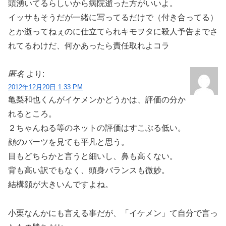
頭湧いてるらしいから病院逝った方がいいよ。
イッサもそうだが一緒に写ってるだけで（付き合ってる）
とか逝ってねぇのに仕立てられキモヲタに殺人予告までさ
れてるわけだ、何かあったら責任取れよコラ
匿名
より:
2012年12月20日 1:33 PM
亀梨和也くんがイケメンかどうかは、評価の分か
れるところ。
２ちゃんねる等のネットの評価はすこぶる低い。
顔のパーツを見ても平凡と思う。
目もどちらかと言うと細いし、鼻も高くない。
背も高い訳でもなく、頭身バランスも微妙。
結構顔が大きいんですよね。
小栗なんかにも言える事だが、「イケメン」て自分で言っ