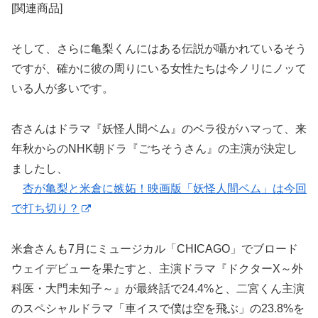
[関連商品]
そして、さらに亀梨くんにはある伝説が囁かれているそう
ですが、確かに彼の周りにいる女性たちは今ノリにノッて
いる人が多いです。
杏さんはドラマ『妖怪人間ベム』のベラ役がハマって、来
年秋からのNHK朝ドラ『ごちそうさん』の主演が決定し
ましたし、
杏が亀梨と米倉に嫉妬！映画版「妖怪人間ベム」は今回
で打ち切り？
米倉さんも7月にミュージカル「CHICAGO」でブロード
ウェイデビューを果たすと、主演ドラマ『ドクターX～外
科医・大門未知子～』が最終話で24.4%と、二宮くん主演
のスペシャルドラマ「車イスで僕は空を飛ぶ」の23.8%を