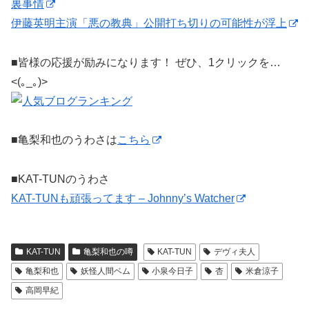
裏事情
伊藤英明主演「悪の教典」公開打ち切りの可能性が浮上
■皆様の応援が励みになります！ ぜひ、1クリックを…
<(｡_｡)>
■亀梨和也のうわさは
こちら
■KAT-TUNのうわさ
KAT-TUNも頑張ってます – Johnny’s Watcher
KAT-TUN
亀梨和也の噂
KAT-TUN
デヴィ夫人
亀梨和也
妖怪人間ベム
小泉今日子
杏
米倉涼子
高岡早紀