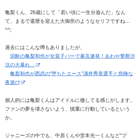
亀梨くん、26歳にして「若い頃に一生分遊んだ」なん
て、まるで還暦を迎えた大御所のようなセリフですね…
^^;
過去にはこんな噂もありましたが、
泥酔の亀梨和也が女装子バーで暴言連発！あわや警察沙
汰の大暴れ…
亀梨和也が西武の“堕ちたエース”涌井秀章選手と危険な
夜遊び
個人的には亀梨くんはアイドルに徹してる感じがします。
ファンの夢を壊さないよう、慎重に行動しているという
か。
ジャニーズの中でも、中居くんや堂本光一くんなど“プ