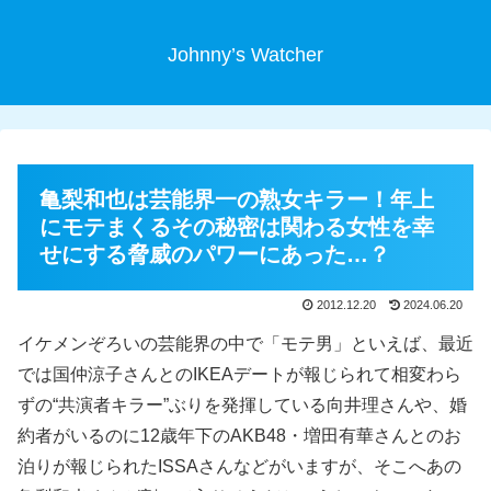
Johnny’s Watcher
亀梨和也は芸能界一の熟女キラー！年上
にモテまくるその秘密は関わる女性を幸
せにする脅威のパワーにあった…？
2012.12.20
2024.06.20
イケメンぞろいの芸能界の中で「モテ男」といえば、最近
では国仲涼子さんとのIKEAデートが報じられて相変わら
ずの“共演者キラー”ぶりを発揮している向井理さんや、婚
約者がいるのに12歳年下のAKB48・増田有華さんとのお
泊りが報じられたISSAさんなどがいますが、そこへあの