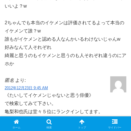
いいよ？w
2ちゃんでも本当のイケメンは評価されてるよって本当の
イケメンて誰？w
誰もがイケメンと認める人なんかいるわけないじゃんw
好みなんて人それぞれ
綺麗と思うのもイケメンと思うのも人それぞれ違うのにア
ホか
匿名
より:
2012年12月23日 9:45 AM
《たいしてイケメンじゃないと思う俳優》
で検索してみて下さい。
亀梨和也氏は堂々５位にランクインしてます。
匿名
より:
ホーム
検索
トップ
サイドバー