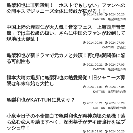
亀梨和也に非難殺到！「ホストでもしない」ファンへの
公開キスでジャニーズ全体に波紋が広がる！！
2014.01.06
2024.06.20
KAT-TUN
亀梨和也の噂
中国上陸の赤西仁が大人気！音楽フェス「上海西岸音楽
節」では主役級の扱い、さらに中国のファンが殺到して
現地は大混乱！
2014.09.08
2024.07.09
KAT-TUN
赤西仁
亀梨和也が新ドラマで元カノと共演！再び熱愛関係に陥
る可能性も
2021.09.21
2024.07.05
KAT-TUN
亀梨和也の噂
福本大晴の退所に亀梨和也の熱愛発覚！旧ジャニーズ界
隈は年末年始も大忙し
2024.01.01
2024.07.05
KAT-TUN
亀梨和也の噂
亀梨和也がKAT-TUNに見切り？
2011.06.21
2024.06.20
KAT-TUN
亀梨和也の噂
小泉今日子の不倫告白で亀梨和也が精神崩壊の危機！落
ち込む恋人を励ますべく、深田恭子がデキ婚強行を猛プ
ッシュ中！
2018.03.02
2024.06.20