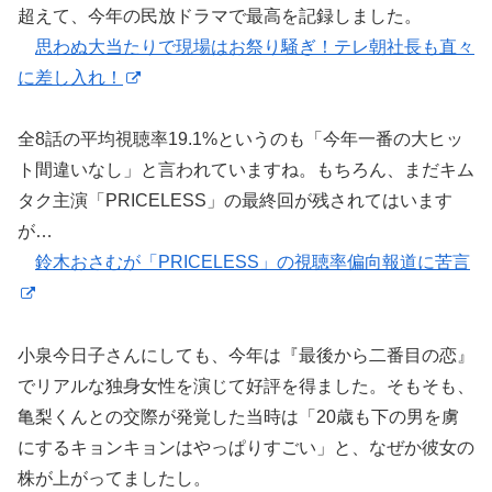
超えて、今年の民放ドラマで最高を記録しました。
思わぬ大当たりで現場はお祭り騒ぎ！テレ朝社長も直々
に差し入れ！
全8話の平均視聴率19.1%というのも「今年一番の大ヒッ
ト間違いなし」と言われていますね。もちろん、まだキム
タク主演「PRICELESS」の最終回が残されてはいます
が…
鈴木おさむが「PRICELESS」の視聴率偏向報道に苦言
小泉今日子さんにしても、今年は『最後から二番目の恋』
でリアルな独身女性を演じて好評を得ました。そもそも、
亀梨くんとの交際が発覚した当時は「20歳も下の男を虜
にするキョンキョンはやっぱりすごい」と、なぜか彼女の
株が上がってましたし。