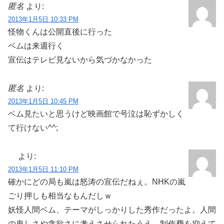
匿名
より:
2013年1月5日 10:33 PM
怪物くんは公開直後に行った
ベムは来週行く
宣伝はテレビ見ないから気づかなかった
匿名
より:
2013年1月5日 10:45 PM
ベム見たいと思うけど映画館で号泣は恥ずかしく
て行けない^^;
より:
2013年1月5日 11:10 PM
確かにどの局も嵐は怒涛の宣伝だねぇ。NHKの嵐
ごり押しも相当なもんだしｗ
妖怪人間ベム、テーマがしっかりした秀作だったよ。人間
の卑しさや貪欲さに考えさせられたうえ、制作費を抑えて