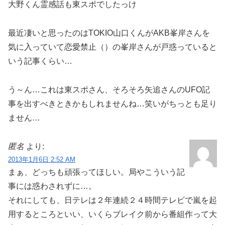
大野くん霊感話も東スポでしたっけ
最近凄いと思ったのはTOKIO山口くんがAKB峯岸さんを
気に入っていて恋愛禁止（）の峯岸さんが戸惑っていると
いう記事くらい…
う～ん…これは東スポさん、そろそろ矢追さんのUFO記
事を出すべきときかもしれませんね…笑いがちっとも足り
ません…
匿名
より:
2013年1月6日 2:52 AM
まぁ、どっちも頑張ってほしい。局やこういう記
事には惑わされずに…。
それにしても、日テレは２年連続２４時間テレビで嵐を起
用するところといい、いくらブレイク前から番組作って大