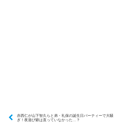
赤西仁が山下智久らと弟・礼保の誕生日パーティーで大騒
ぎ！夜遊び癖は直っていなかった…？