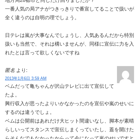
地方局28都市と同じだけ回りましたか？
一番人気の局アナがつきっきりで番宣してることで扱いが
全く違うのは自明の理でしょう。
日テレは嵐が大事なんでしょうし、人気あるんだから特別
扱いも当然で、それは構いませんが、同様に宣伝に力を入
れたとは言って欲しくないですね
匿名
より:
2013年1月6日 3:59 AM
ベムだって亀ちゃんが沢山テレビに出て宣伝して
たよ。
興行収入が思ったよりいかなかったのを宣伝や嵐のせいに
するのは違うでしょ。
ベムは公開前はあれだけ大ヒット間違いなし、脚本が素晴
らしいってスタンスで宣伝しまくっていたし、蓋を開けた
らそんなでもなかったからって今になって嵐のせいですと