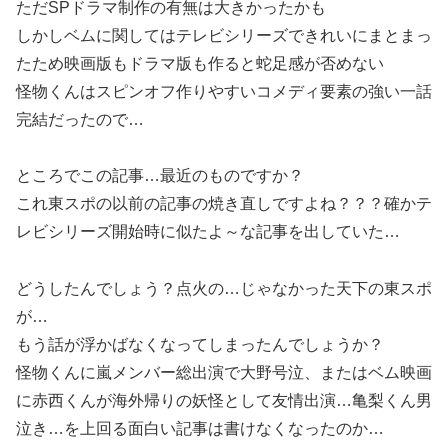
ただSPドラマ制作の有無は大きかったかも
しかしベムに関してはテレビシリーズできれいにまとまっ
たため映画版もドラマ版も作ると蛇足感が否めない
怪物くんはスピンオフ作りやすいコメディ要素の強い一話
完結だったので…
ところでこの記事…最近のものですか？
これ東スポの以前の記事の焼き直しですよね？？？確かテ
レビシリーズ開始時に似たよ～な記事を出していた…
どうしたんでしょう？点火の…じゃなかった天下の東スポ
が…
もう話が浮かばなくなってしまったんでしょうか？
怪物くんに嵐メンバー総出演で大野号泣、またはベム映画
に赤西くんが海外帰りの妖怪として友情出演…亀梨くん男
泣き…を上回る面白い記事は書けなくなったのか…