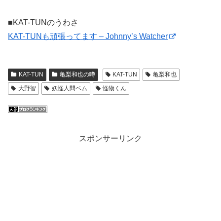
■KAT-TUNのうわさ
KAT-TUNも頑張ってます – Johnny’s Watcher
KAT-TUN
亀梨和也の噂
KAT-TUN
亀梨和也
大野智
妖怪人間ベム
怪物くん
スポンサーリンク