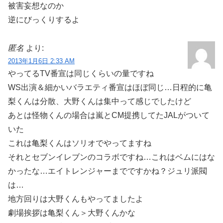
被害妄想なのか
逆にびっくりするよ
匿名
より:
2013年1月6日 2:33 AM
やってるTV番宣は同じくらいの量ですね
WS出演＆細かいバラエティ番宣はほぼ同じ…日程的に亀
梨くんは分散、大野くんは集中って感じでしたけど
あとは怪物くんの場合は嵐とCM提携してたJALがついて
いた
これは亀梨くんはソリオでやってますね
それとセブンイレブンのコラボですね…これはベムにはな
かったな…エイトレンジャーまでですかね？ジュリ派閥
は…
地方回りは大野くんもやってましたよ
劇場挨拶は亀梨くん＞大野くんかな