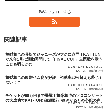
JWをフォローする
関連記事
亀梨和也の骨折でジャニーズがフジに謝罪！KAT-TUN
が来年1月に活動再開して「FINAL CUT」主題歌を歌う
ことも明らかに
2017.12.05
2024.06.20
KAT-TUN
亀梨和也の噂
亀梨和也の銀髪ベム姿が好評！視聴率20%超えも夢じゃ
ない！？
2011.10.01
2024.06.20
KAT-TUN
亀梨和也の噂
チケットが60万円まで暴騰！亀梨和也のソロコンサート
の大成功でKAT-TUN活動開始が遠ざかるとの心配の声
2017.09.15
2024.06.20
KAT-TUN
亀梨和也の噂