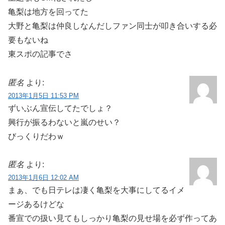
亀梨は地方を回ってた
大野と亀梨は仲良しなんだしファン同士が叩き合いする必
要もないね
東スポの記事でさ
匿名
より:
2013年1月5日 11:53 PM
ずいぶん宣伝してたでしょ？
興行が振るわないと嵐のせい？
びっくりだわｗ
匿名
より:
2013年1月6日 12:02 AM
まぁ、でも日テレは凄く亀梨を大事にしてるイメ
ージあるけどな
番宣での扱い見てもしっかり亀梨の見せ場を必ず作ってあ