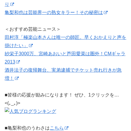
り
亀梨和也は芸能界一の熟女キラー！その秘密は
＜おすすめ芸能ニュース＞
田村淳「極楽山本さんは唯一の師匠。早くおかえりと声を
掛けたい」
紗栄子3000万、宮崎あおいと芦田愛菜は圏外！CMギャラ
2013
酒井法子の復帰舞台、実弟逮捕でチケット売れ行きが急
増！
■皆様の応援が励みになります！ ぜひ、1クリックを…
<(｡_｡)>
■亀梨和也のうわさは
こちら