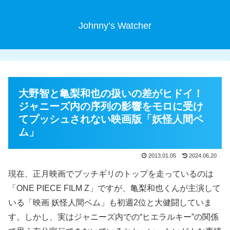
Johnny’s Watcher
大野智と亀梨和也の扱いの差がヒドイ！
ジャニーズ内の序列の影響をモロに受け
てプッシュされない映画版「妖怪人間ベ
ム」
2013.01.05
2024.06.20
現在、正月映画でブッチギリのトップを走っているのは
「ONE PIECE FILM Z」ですが、亀梨和也くんが主演して
いる「映画 妖怪人間ベム」も初週2位と大健闘していま
す。しかし、実はジャニーズ内での“ヒエラルキー”の関係