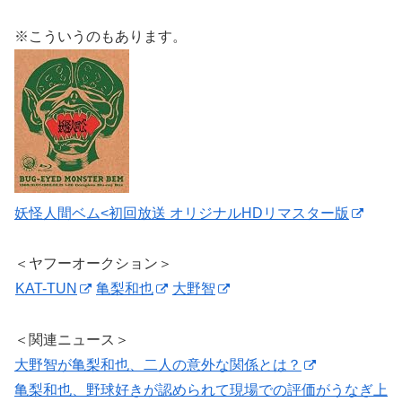
※こういうのもあります。
妖怪人間ベム<初回放送 オリジナルHDリマスター版
＜ヤフーオークション＞
KAT-TUN
亀梨和也
大野智
＜関連ニュース＞
大野智が亀梨和也、二人の意外な関係とは？
亀梨和也、野球好きが認められて現場での評価がうなぎ上