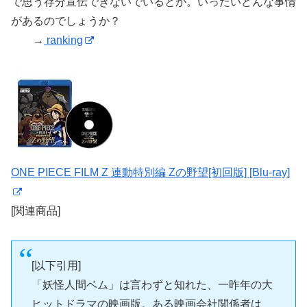
で思う存分宣伝できないでいるとか。いったいどんな事情
があるのでしょうか？
→
ranking
ONE PIECE FILM Z 連動特別編 Zの野望[初回版] [Blu-ray]
[関連商品]
[以下引用]
「妖怪人間ベム」は言わずと知れた、一昨年の大
ヒットドラマの映画版。ある映画会社関係者は