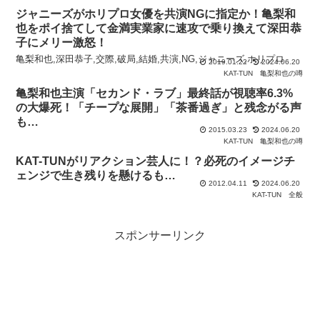
ジャニーズがホリプロ女優を共演NGに指定か！亀梨和
也をポイ捨てして金満実業家に速攻で乗り換えて深田恭
子にメリー激怒！
亀梨和也,深田恭子,交際,破局,結婚,共演,NG,ジャニーズ,ホリプロ
2019.01.22
2024.06.20
KAT-TUN
亀梨和也の噂
亀梨和也主演「セカンド・ラブ」最終話が視聴率6.3%
の大爆死！「チープな展開」「茶番過ぎ」と残念がる声
も…
2015.03.23
2024.06.20
KAT-TUN
亀梨和也の噂
KAT-TUNがリアクション芸人に！？必死のイメージチ
ェンジで生き残りを懸けるも…
2012.04.11
2024.06.20
KAT-TUN
全般
スポンサーリンク