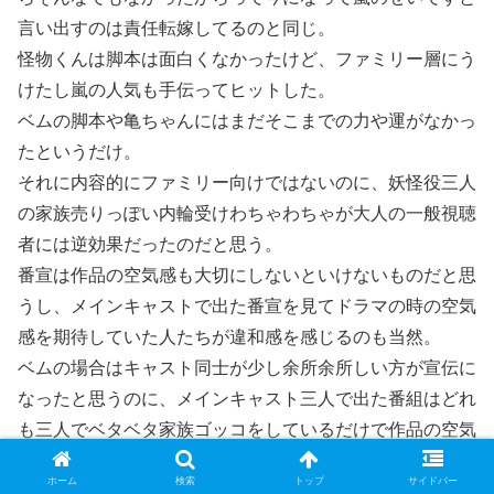
言い出すのは責任転嫁してるのと同じ。
怪物くんは脚本は面白くなかったけど、ファミリー層にう
けたし嵐の人気も手伝ってヒットした。
ベムの脚本や亀ちゃんにはまだそこまでの力や運がなかっ
たというだけ。
それに内容的にファミリー向けではないのに、妖怪役三人
の家族売りっぽい内輪受けわちゃわちゃが大人の一般視聴
者には逆効果だったのだと思う。
番宣は作品の空気感も大切にしないといけないものだと思
うし、メインキャストで出た番宣を見てドラマの時の空気
感を期待していた人たちが違和感を感じるのも当然。
ベムの場合はキャスト同士が少し余所余所しい方が宣伝に
なったと思うのに、メインキャスト三人で出た番組はどれ
も三人でベタベタ家族ゴッコをしているだけで作品の空気
感を感じられなかった。
ホーム
検索
トップ
サイドバー
要するにベムは番宣の段階から戦略ミスだったんだと思