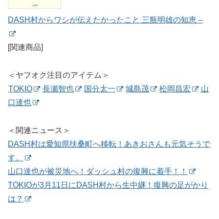
DASH村からワシが伝えたかったこと 三瓶明雄の知恵 –
[関連商品]
＜ヤフオク注目のアイテム＞
TOKIO
長瀬智也
国分太一
城島茂
松岡昌宏
山
口達也
＜関連ニュース＞
DASH村は愛知県扶桑町へ移転！あきおさんも元気そうで
す。
山口達也が被災地へ！ダッシュ村の復興に着手！！
TOKIOが3月11日にDASH村から生中継！復興の足がかり
は？