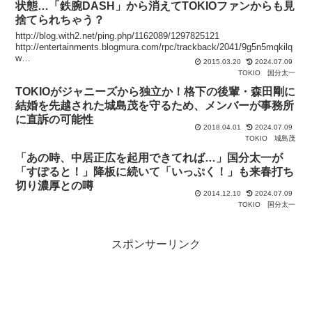
状態…「鉄腕DASH」から消えてTOKIOファンからも見
捨てられちゃう？
http://blog.with2.net/ping.php/1162089/1297825121
http://entertainments.blogmura.com/rpc/trackback/2041/9g5n5mqkilq
w
2015.03.20
2024.07.09
http://entertainments.blogmura.com/rpc/trackback/927/9g5n5mqkilqw
TOKIO
国分太一
http://entertainments.blogmura.com/rpc/trackback/85238/9g5n5mqkil
TOKIOがジャニーズから独立か！格下の後輩・森田剛に
qw
http://entertainments.blogmura.com/rpc/trackback/77948/9g5n5mqkil
結婚を先越された城島茂を守るため、メンバーが事務所
qw
に直訴の可能性
2018.04.01
2024.07.09
TOKIO
城島茂
「あの時、中居正広を起用できてれば…」国分太一が
「すぽると！」降板に続いて「いっぷく！」も来春打ち
切り濃厚との噂
2014.12.10
2024.07.09
TOKIO
国分太一
スポンサーリンク