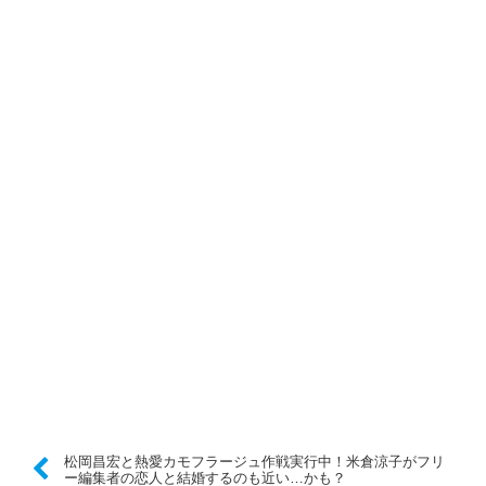
松岡昌宏と熱愛カモフラージュ作戦実行中！米倉涼子がフリ
ー編集者の恋人と結婚するのも近い…かも？