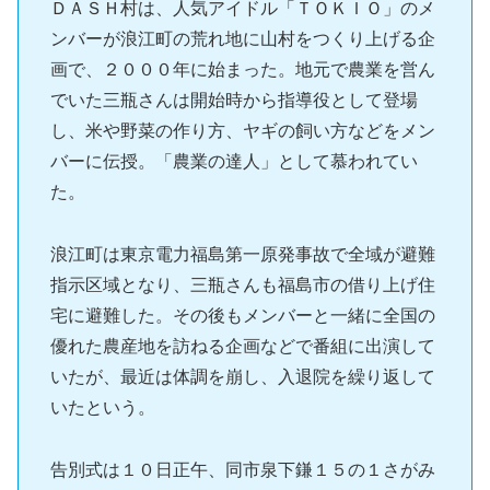
ＤＡＳＨ村は、人気アイドル「ＴＯＫＩＯ」のメ
ンバーが浪江町の荒れ地に山村をつくり上げる企
画で、２０００年に始まった。地元で農業を営ん
でいた三瓶さんは開始時から指導役として登場
し、米や野菜の作り方、ヤギの飼い方などをメン
バーに伝授。「農業の達人」として慕われてい
た。
浪江町は東京電力福島第一原発事故で全域が避難
指示区域となり、三瓶さんも福島市の借り上げ住
宅に避難した。その後もメンバーと一緒に全国の
優れた農産地を訪ねる企画などで番組に出演して
いたが、最近は体調を崩し、入退院を繰り返して
いたという。
告別式は１０日正午、同市泉下鎌１５の１さがみ