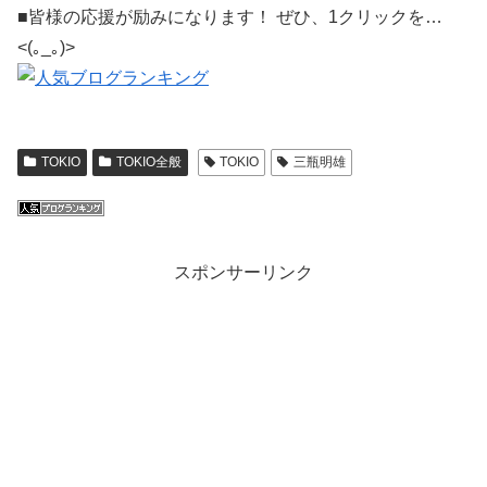
■皆様の応援が励みになります！ ぜひ、1クリックを…
<(｡_｡)>
TOKIO
TOKIO全般
TOKIO
三瓶明雄
スポンサーリンク