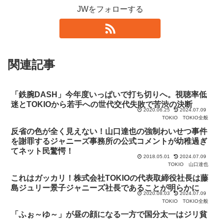
JWをフォローする
関連記事
「鉄腕DASH」今年度いっぱいで打ち切りへ。視聴率低
迷とTOKIOから若手への世代交代失敗で苦渋の決断
2020.06.25
2024.07.09
TOKIO
TOKIO全般
反省の色が全く見えない！山口達也の強制わいせつ事件
を謝罪するジャニーズ事務所の公式コメントが幼稚過ぎ
てネット民驚愕！
2018.05.01
2024.07.09
TOKIO
山口達也
これはガッカリ！株式会社TOKIOの代表取締役社長は藤
島ジュリー景子ジャニーズ社長であることが明らかに
2020.08.03
2024.07.09
TOKIO
TOKIO全般
「ふぉ～ゆ～」が昼の顔になる一方で国分太一はジリ貧