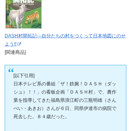
DASH村開拓記―自分たちの村をつくって日本地図にのせ
よう!!
[関連商品]
[以下引用]
日本テレビ系の番組「ザ！鉄腕！ＤＡＳＨ（ダッ
シュ）！！」の看板企画「ＤＡＳＨ村」で、農作
業を指導してきた福島県浪江町の三瓶明雄（さん
ぺい・あきお）さんが６日、同県伊達市の病院で
死去した。８４歳だった。