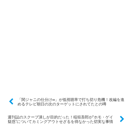
「関ジャニの仕分け∞」が低視聴率で打ち切り危機！改編を進
めるテレビ朝日の次のターゲットにされてたとの噂
週刊誌のスクープ潰しが目的だった！稲垣吾郎が“ホモ・ゲイ
疑惑”についてカミングアウトせざるを得なかった切実な事情