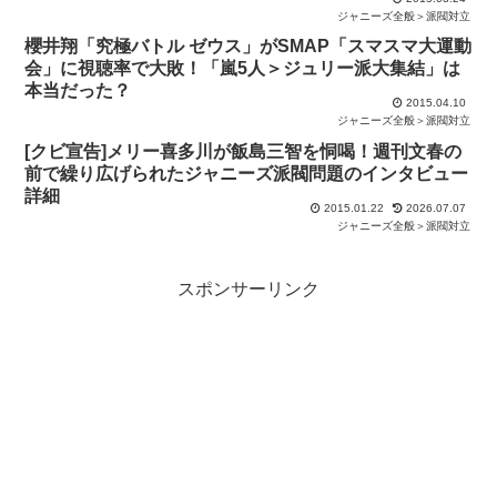
ジャニーズ全般＞派閥対立
櫻井翔「究極バトル ゼウス」がSMAP「スマスマ大運動
会」に視聴率で大敗！「嵐5人＞ジュリー派大集結」は
本当だった？
2015.04.10
ジャニーズ全般＞派閥対立
[クビ宣告]メリー喜多川が飯島三智を恫喝！週刊文春の
前で繰り広げられたジャニーズ派閥問題のインタビュー
詳細
2015.01.22
2026.07.07
ジャニーズ全般＞派閥対立
スポンサーリンク