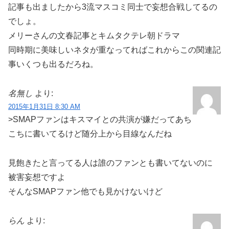
記事も出ましたから3流マスコミ同士で妄想合戦してるの
でしょ。
メリーさんの文春記事とキムタクテレ朝ドラマ
同時期に美味しいネタが重なってればこれからこの関連記
事いくつも出るだろね。
名無し
より:
2015年1月31日 8:30 AM
>SMAPファンはキスマイとの共演が嫌だってあち
こちに書いてるけど随分上から目線なんだね
見飽きたと言ってる人は誰のファンとも書いてないのに
被害妄想ですよ
そんなSMAPファン他でも見かけないけど
らん
より: