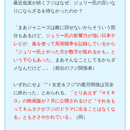
最近低迷が続くフジはなぜ、ジュリー氏の言いな
りにならざるを得なかったのか？
「まあジャニーズは敵に回せないからそういう部
分もあるけど、
ジュリー氏の影響力が強い日本テ
レビが、嵐を使って高視聴率を記録しているから
『ジュリー氏とやった方が数字が取れるかも』と
いう下心もあった。
まあそんなことしてるからダ
メなんだけど…」（前出のフジ関係者）
いずれにせよ「“Ｉ女史＆フジ”の蜜月関係は完全
に終わった」とみられる。「
とりあえず『ＨＥＲ
Ｏ』の映画版が７月に公開されるけど『それをも
ってキムタクがフジのドラマに出ることはなくな
る』ともささやかれている
」（同）