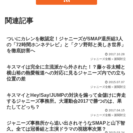
関連記事
ついにカレンを敵認定！ジャニーズがSMAP退所組3人
の「72時間ホンネテレビ」と「クソ野郎と美しき世界」
を徹底妨害へ
2017.10.28
ジャニーズ全般＞派閥対立
キスマイは完全に主流派から外された！？藤ヶ谷太輔と
横山裕の熱愛報道への対応に見るジャニーズ内での立ち
位置の差
2015.07.07
ジャニーズ全般＞派閥対立
キスマイとHey!Say!JUMPの対決を煽って金儲けに奔走
するジャニーズ事務所。大運動会2017で勝つのは、果
たしてどっち？
2017.04.15
ジャニーズ全般＞派閥対立
ジャニーズ事務所から追い出されそうなSMAPと山下智
久。全ては冠番組と主演ドラマの視聴率次第？
2015.03.24