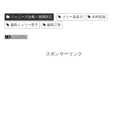
ジャニーズ全般＞派閥対立
メリー喜多川
木村拓哉
藤島ジュリー景子
飯島三智
スポンサーリンク