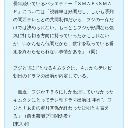
長年続いているバラエティー「ＳＭＡＰ×ＳＭＡ
Ｐ」については「視聴率は好調だし、しかも系列
の関西テレビとの共同制作だから、フジの一存だ
けでは決められない。もっともフジが好調なら強
気に打ち切る方向に持っていったかもしれない
が、いかんせん低調だから、数字を取っている番
組を終わらせられない事情がある」（同）
フジと“決別”となるキムタクは、４月からテレビ
朝日のドラマの出演が内定している。
「最近、フジかＴＢＳにしか出演していなかった
キムタクにとってテレ朝ドラマ出演は“事件”。フ
ジとＩ女史の蜜月関係が終わった証明とも言え
る」（前出芸能プロ関係者）
[東スポ]