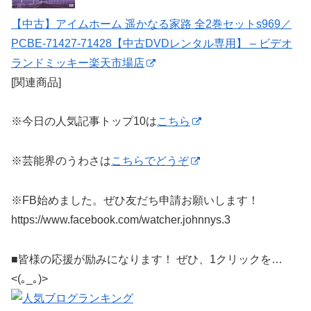
【中古】アイムホーム 遥かなる家路 全2巻セットs969／
PCBE-71427-71428【中古DVDレンタル専用】 – ビデオ
ランドミッキー楽天市場店
[関連商品]
※今日の人気記事トップ10は
こちら
※芸能界のうわさは
こちらでどうぞ
※FB始めました。ぜひ友だち申請お願いします！
https://www.facebook.com/watcher.johnnys.3
■皆様の応援が励みになります！ ぜひ、1クリックを…
<(｡_｡)>