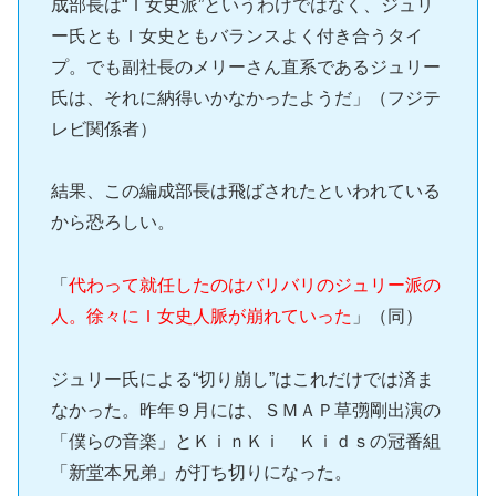
成部長は“Ｉ女史派”というわけではなく、ジュリ
ー氏ともＩ女史ともバランスよく付き合うタイ
プ。でも副社長のメリーさん直系であるジュリー
氏は、それに納得いかなかったようだ」（フジテ
レビ関係者）
結果、この編成部長は飛ばされたといわれている
から恐ろしい。
「
代わって就任したのはバリバリのジュリー派の
人。徐々にＩ女史人脈が崩れていった
」（同）
ジュリー氏による“切り崩し”はこれだけでは済ま
なかった。昨年９月には、ＳＭＡＰ草彅剛出演の
「僕らの音楽」とＫｉｎＫｉ Ｋｉｄｓの冠番組
「新堂本兄弟」が打ち切りになった。