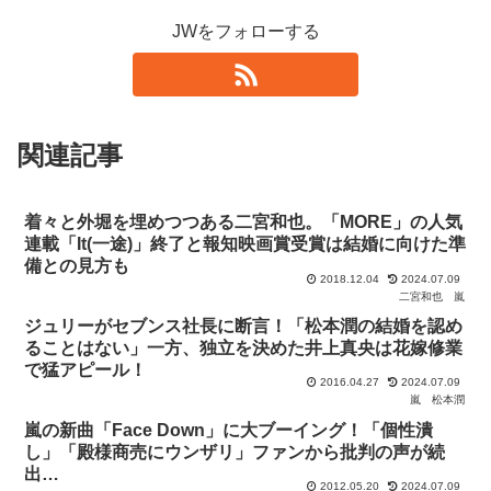
JWをフォローする
関連記事
着々と外堀を埋めつつある二宮和也。「MORE」の人気
連載「It(一途)」終了と報知映画賞受賞は結婚に向けた準
備との見方も
2018.12.04
2024.07.09
二宮和也
嵐
ジュリーがセブンス社長に断言！「松本潤の結婚を認め
ることはない」一方、独立を決めた井上真央は花嫁修業
で猛アピール！
2016.04.27
2024.07.09
嵐
松本潤
嵐の新曲「Face Down」に大ブーイング！「個性潰
し」「殿様商売にウンザリ」ファンから批判の声が続
出…
2012.05.20
2024.07.09