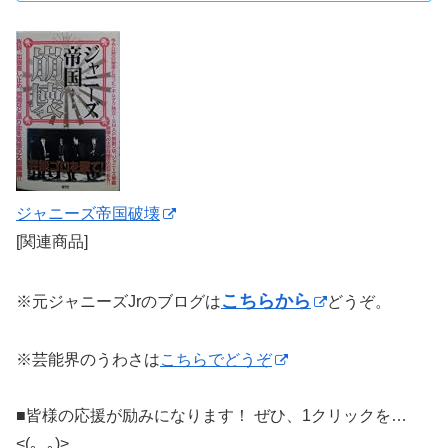
ジャニーズ帝国破壊
[関連商品]
こちらから
※元ジャニーズJrのブログは
どうぞ。
※芸能界のうわさは
こちらでどうぞ
■皆様の応援が励みになります！ ぜひ、1クリックを…
<(｡_｡)>