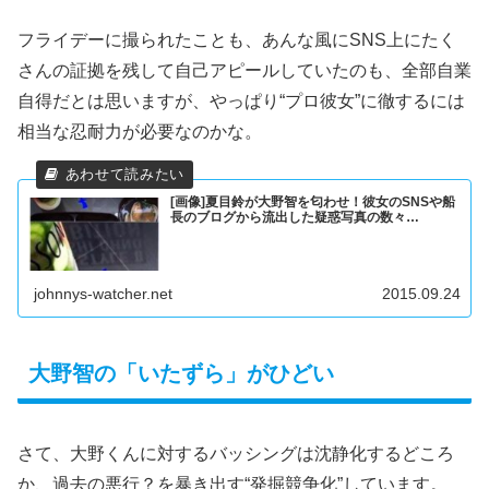
フライデーに撮られたことも、あんな風にSNS上にたく
さんの証拠を残して自己アピールしていたのも、全部自業
自得だとは思いますが、やっぱり“プロ彼女”に徹するには
相当な忍耐力が必要なのかな。
[画像]夏目鈴が大野智を匂わせ！彼女のSNSや船
長のブログから流出した疑惑写真の数々…
johnnys-watcher.net
2015.09.24
大野智の「いたずら」がひどい
さて、大野くんに対するバッシングは沈静化するどころ
か、過去の悪行？を暴き出す“発掘競争化”しています。