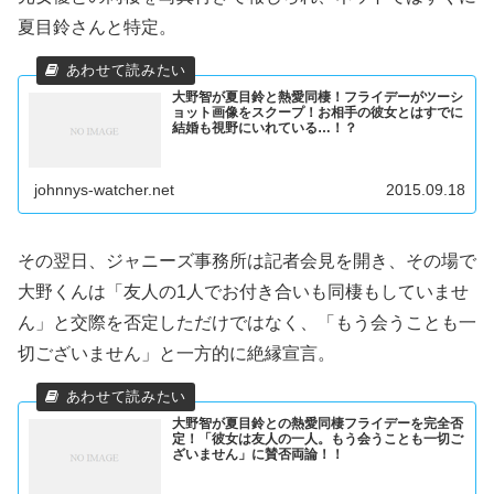
夏目鈴さんと特定。
大野智が夏目鈴と熱愛同棲！フライデーがツーシ
ョット画像をスクープ！お相手の彼女とはすでに
結婚も視野にいれている…！？
johnnys-watcher.net
2015.09.18
その翌日、ジャニーズ事務所は記者会見を開き、その場で
大野くんは「友人の1人でお付き合いも同棲もしていませ
ん」と交際を否定しただけではなく、「もう会うことも一
切ございません」と一方的に絶縁宣言。
大野智が夏目鈴との熱愛同棲フライデーを完全否
定！「彼女は友人の一人。もう会うことも一切ご
ざいません」に賛否両論！！