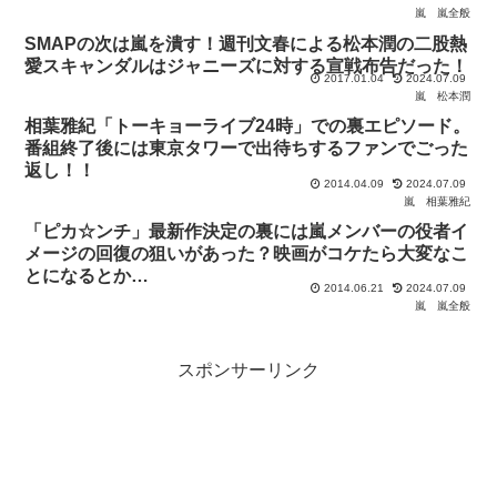
嵐
嵐全般
SMAPの次は嵐を潰す！週刊文春による松本潤の二股熱
愛スキャンダルはジャニーズに対する宣戦布告だった！
2017.01.04
2024.07.09
嵐
松本潤
相葉雅紀「トーキョーライブ24時」での裏エピソード。
番組終了後には東京タワーで出待ちするファンでごった
返し！！
2014.04.09
2024.07.09
嵐
相葉雅紀
「ピカ☆ンチ」最新作決定の裏には嵐メンバーの役者イ
メージの回復の狙いがあった？映画がコケたら大変なこ
とになるとか…
2014.06.21
2024.07.09
嵐
嵐全般
スポンサーリンク