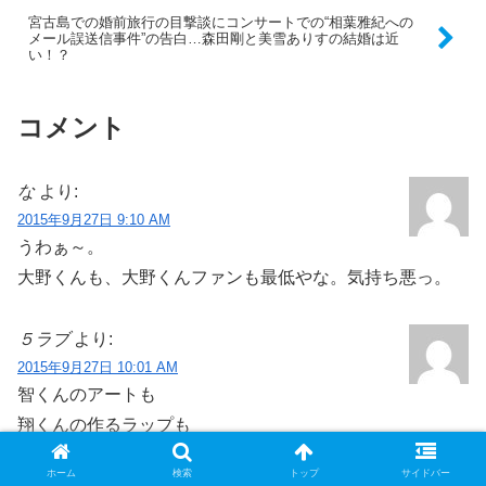
宮古島での婚前旅行の目撃談にコンサートでの“相葉雅紀への
メール誤送信事件”の告白…森田剛と美雪ありすの結婚は近
い！？
コメント
な
より:
2015年9月27日 9:10 AM
うわぁ～。
大野くんも、大野くんファンも最低やな。気持ち悪っ。
５ラブ
より:
2015年9月27日 10:01 AM
智くんのアートも
翔くんの作るラップも
ニノの書くラブソングも
ホーム
検索
トップ
サイドバー
嵐の人生の一コマの日記。