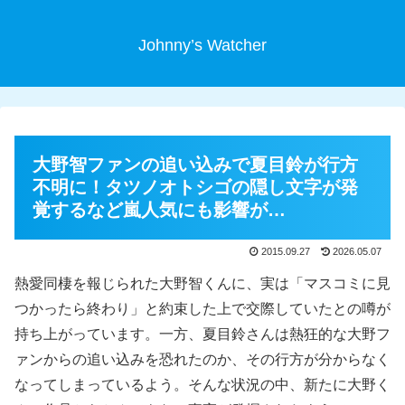
Johnny’s Watcher
大野智ファンの追い込みで夏目鈴が行方
不明に！タツノオトシゴの隠し文字が発
覚するなど嵐人気にも影響が…
2015.09.27
2026.05.07
熱愛同棲を報じられた大野智くんに、実は「マスコミに見
つかったら終わり」と約束した上で交際していたとの噂が
持ち上がっています。一方、夏目鈴さんは熱狂的な大野フ
ァンからの追い込みを恐れたのか、その行方が分からなく
なってしまっているよう。そんな状況の中、新たに大野く