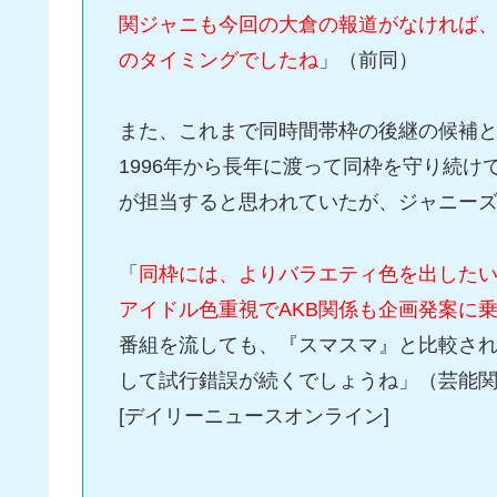
関ジャニも今回の大倉の報道がなければ
のタイミングでしたね
」（前同）
また、これまで同時間帯枠の後継の候補として
1996年から長年に渡って同枠を守り続
が担当すると思われていたが、ジャニー
「
同枠には、よりバラエティ色を出した
アイドル色重視でAKB関係も企画発案に
番組を流しても、『スマスマ』と比較され
して試行錯誤が続くでしょうね」（芸能
[デイリーニュースオンライン]