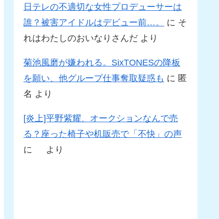
日テレの不適切な女性プロデューサーは
誰？被害アイドルはデビュー前…。
に
そ
れはわたしのおいなりさんだ
より
菊池風磨が嫌われる。SixTONESの降板
を願い、他グループ仕事奪取疑惑も
に
匿
名
より
[炎上]平野紫耀、オークションなんで売
る？座った椅子や机販売で「不快」の声
に
より