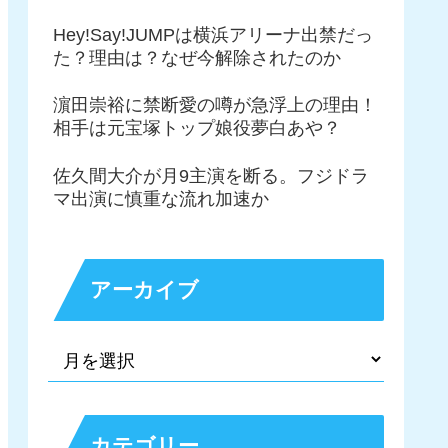
Hey!Say!JUMPは横浜アリーナ出禁だっ
た？理由は？なぜ今解除されたのか
濵田崇裕に禁断愛の噂が急浮上の理由！
相手は元宝塚トップ娘役夢白あや？
佐久間大介が月9主演を断る。フジドラ
マ出演に慎重な流れ加速か
アーカイブ
カテゴリー