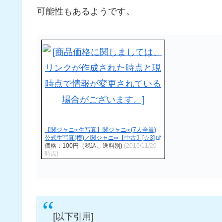
可能性もあるようです。
【関ジャニ∞生写真】関ジャニ∞(7人全員)
公式生写真(横)／関ジャニ∞【中古】[☆3]
価格：100円（税込、送料別)
(2016/11/20
時点)
[以下引用]