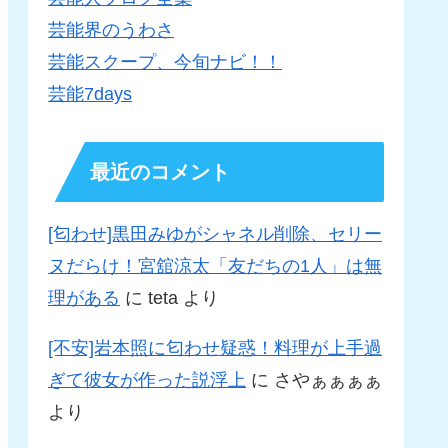
芸能界のうわさ
芸能スクープ、今旬ナビ！！
芸能7days
最近のコメント
[匂わせ]黒田みゆがシャネル削除、セリー
ヌだらけ！宮舘涼太「友だちの1人」は無
理がある
に
teta
より
[不安]岩本照に匂わせ疑惑！料理が上手過
ぎて彼女が作った説浮上
に
さやぁぁぁぁ
より