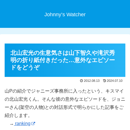
Johnny’s Watcher
北山宏光の生意気さは山下智久や滝沢秀
明の折り紙付きだった…意外なエピソー
ドをどうぞ
2012.08.13
2024.07.10
山Pの紹介でジャニーズ事務所に入ったという、キスマイ
の北山宏光くん。そんな彼の意外なエピソードを、ジョニ
ーさん(架空の人物)との対話形式で明らかにした記事をご
紹介します。
→
ranking