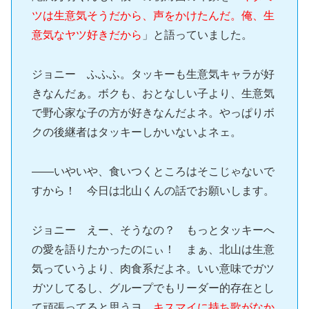
ツは生意気そうだから、声をかけたんだ。俺、生
意気なヤツ好きだから
」と語っていました。
ジョニー ふふふ。タッキーも生意気キャラが好
きなんだぁ。ボクも、おとなしい子より、生意気
で野心家な子の方が好きなんだよネ。やっぱりボ
クの後継者はタッキーしかいないよネェ。
――いやいや、食いつくところはそこじゃないで
すから！ 今日は北山くんの話でお願いします。
ジョニー えー、そうなの？ もっとタッキーへ
の愛を語りたかったのにぃ！ まぁ、北山は生意
気っていうより、肉食系だよネ。いい意味でガツ
ガツしてるし、グループでもリーダー的存在とし
て頑張ってると思うヨ。
キスマイに持ち歌がなか