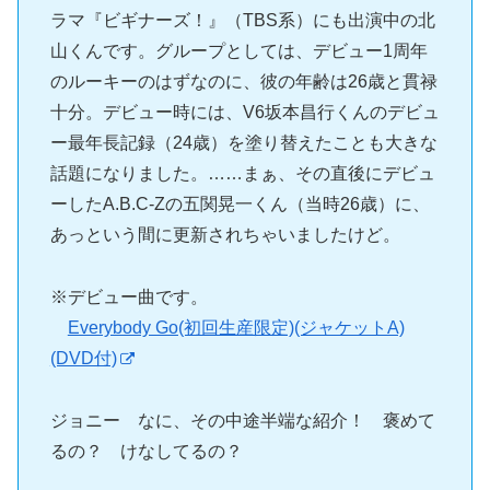
ラマ『ビギナーズ！』（TBS系）にも出演中の北
山くんです。グループとしては、デビュー1周年
のルーキーのはずなのに、彼の年齢は26歳と貫禄
十分。デビュー時には、V6坂本昌行くんのデビュ
ー最年長記録（24歳）を塗り替えたことも大きな
話題になりました。……まぁ、その直後にデビュ
ーしたA.B.C-Zの五関晃一くん（当時26歳）に、
あっという間に更新されちゃいましたけど。
※デビュー曲です。
Everybody Go(初回生産限定)(ジャケットA)
(DVD付)
ジョニー なに、その中途半端な紹介！ 褒めて
るの？ けなしてるの？