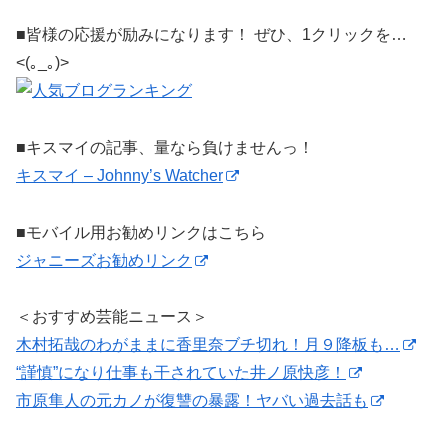
■皆様の応援が励みになります！ ぜひ、1クリックを…
<(｡_｡)>
■キスマイの記事、量なら負けませんっ！
キスマイ – Johnny’s Watcher
■モバイル用お勧めリンクはこちら
ジャニーズお勧めリンク
＜おすすめ芸能ニュース＞
木村拓哉のわがままに香里奈ブチ切れ！月９降板も…
“謹慎”になり仕事も干されていた井ノ原快彦！
市原隼人の元カノが復讐の暴露！ヤバい過去話も