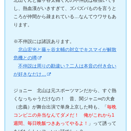
北山くんと藤ヶ谷太輔くんの不仲説は根強いです
し、熱血漢がいきすぎて、ズバズバものを言うと
ころが仲間から疎まれている…なんてウワサもあ
ります。
※不仲説には諸説あります。
北山宏光と藤ヶ谷太輔の対立でキスマイが解散
危機との噂
不仲説は周りの勘違い？二人は本音の付き合い
が好きなだけ…
ジョニー 北山は元スポーツマンだから、すぐ熱
くなっちゃうだけなの！ 昔、関ジャニ∞の大倉
（忠義）が舞台出演で単身上京した時も、「
毎晩
コンビニの弁当なんてダメだ！ 俺がこれから1
週間、毎日晩飯つきあってやるよ！
」って誘って