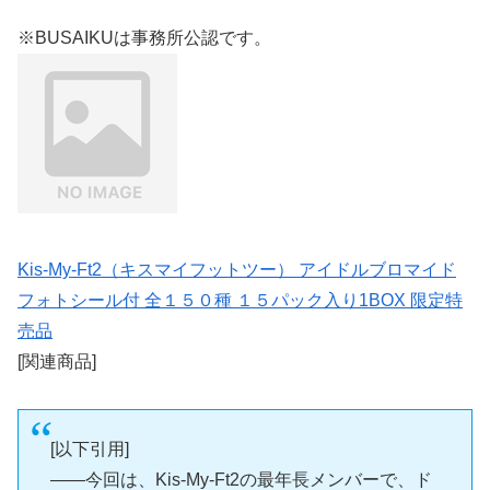
※BUSAIKUは事務所公認です。
Kis-My-Ft2（キスマイフットツー） アイドルブロマイド
フォトシール付 全１５０種 １５パック入り1BOX 限定特
売品
[関連商品]
[以下引用]
――今回は、Kis-My-Ft2の最年長メンバーで、ド