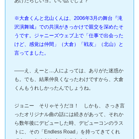
あげたらしいヨ。いい話でしょ？
※大倉くんと北山くんは、2006年3月の舞台『滝
沢演舞城』での共演がきっかけで親交を深めたそ
うです。ジャニーズウェブ上で「仕事で出会った
けど、感覚は仲間」（大倉）「戦友」（北山）と
言ってました。
――え、えーと…人によっては、ありがた迷惑か
も。でも、結果仲良くなったわけですから、大倉
くんもうれしかったんでしょうね。
ジョニー そりゃそうだヨ！ しかも、 さっき言
ったオリジナル曲の話には続きがあって、それか
ら数年後にデビューした時、デビューコンのラス
トに、その「Endless Road」を持ってきてくれ