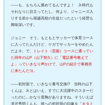
――も、もちろん褒めてるんですよ！ Jr.時代も
それなりに目立ってたし、何より、ジャニーズ入
りする前から堀越高校の生徒だったという経歴も
興味深いです。
ジョニー そう。もともとサッカーで体育コース
に入ってたんだけど、ケガでサッカーをやめたん
だよネ。で、
トレイト（芸能）コースに通ってい
た同年の山P（山下智久）に「電話番号教えて
よ」っていきなり声かけて、山Pの紹介で事務所
に来たんだヨ。
――初対面で、いきなり番号交換!? 当時の山下
くんは、Jr.とはいえ、すでに大活躍中のスターだ
ったのに…かなり度胸がありますね。そういえば
滝沢秀明くんも、彼への初対面の印象を「
キタミ