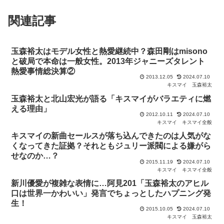
関連記事
玉森裕太はモデル女性と熱愛継続中？森田剛はmisono
と破局で本命は一般女性。2013年ジャニーズタレント
熱愛事情総決算②
2013.12.05
2024.07.10
キスマイ
玉森裕太
玉森裕太と北山宏光が語る「キスマイがバラエティに燃
える理由」
2012.10.11
2024.07.10
キスマイ
キスマイ全般
キスマイの新曲セールスが落ち込んできたのは人気がな
くなってきた証拠？それともジュリー派閥による嫌がら
せなのか…？
2015.11.19
2024.07.10
キスマイ
キスマイ全般
新川優愛が複雑な表情に…阿見201「玉森裕太のアヒル
口は世界一かわいい」発言でちょっとしたハプニング発
生！
2015.10.05
2024.07.10
キスマイ
玉森裕太