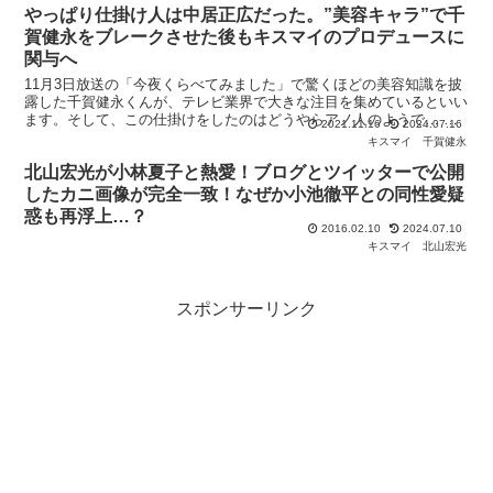
やっぱり仕掛け人は中居正広だった。”美容キャラ”で千
賀健永をブレークさせた後もキスマイのプロデュースに
関与へ
11月3日放送の「今夜くらべてみました」で驚くほどの美容知識を披
露した千賀健永くんが、テレビ業界で大きな注目を集めているといい
ます。そして、この仕掛けをしたのはどうやらアノ人のようで… ※
2021.11.16
2024.07.16
塗るボトックスです。 【ドクターが認めた塗るボトック
キスマイ
千賀健永
北山宏光が小林夏子と熱愛！ブログとツイッターで公開
したカニ画像が完全一致！なぜか小池徹平との同性愛疑
惑も再浮上…？
2016.02.10
2024.07.10
キスマイ
北山宏光
スポンサーリンク