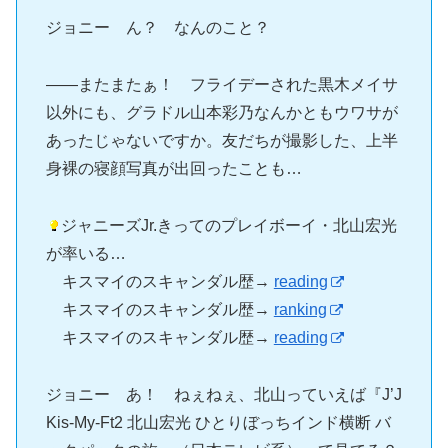
ジョニー ん？ なんのこと？
――またまたぁ！ フライデーされた黒木メイサ
以外にも、グラドル山本彩乃なんかともウワサが
あったじゃないですか。友だちが撮影した、上半
身裸の寝顔写真が出回ったことも…
ジャニーズJr.きってのプレイボーイ・北山宏光
が率いる…
キスマイのスキャンダル歴→
reading
キスマイのスキャンダル歴→
ranking
キスマイのスキャンダル歴→
reading
ジョニー あ！ ねぇねぇ、北山っていえば『J’J
Kis-My-Ft2 北山宏光 ひとりぼっちインド横断 バ