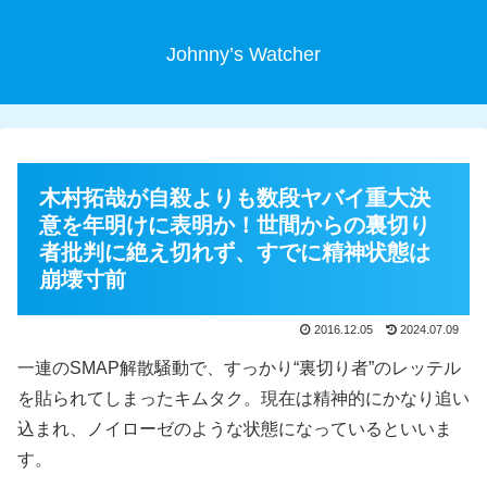
Johnny’s Watcher
木村拓哉が自殺よりも数段ヤバイ重大決
意を年明けに表明か！世間からの裏切り
者批判に絶え切れず、すでに精神状態は
崩壊寸前
2016.12.05
2024.07.09
一連のSMAP解散騒動で、すっかり“裏切り者”のレッテル
を貼られてしまったキムタク。現在は精神的にかなり追い
込まれ、ノイローゼのような状態になっているといいま
す。