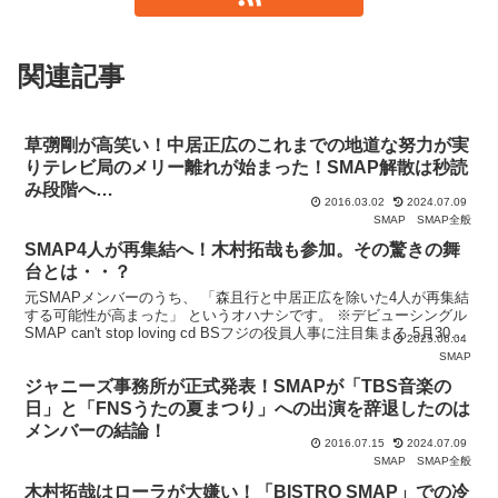
関連記事
草彅剛が高笑い！中居正広のこれまでの地道な努力が実
りテレビ局のメリー離れが始まった！SMAP解散は秒読
み段階へ…
2016.03.02
2024.07.09
SMAP
SMAP全般
SMAP4人が再集結へ！木村拓哉も参加。その驚きの舞
台とは・・？
元SMAPメンバーのうち、 「森且行と中居正広を除いた4人が再集結
する可能性が高まった」 というオハナシです。 ※デビューシングル
SMAP can't stop loving cd BSフジの役員人事に注目集まる 5月30
2025.06.04
日、BS
SMAP
ジャニーズ事務所が正式発表！SMAPが「TBS音楽の
日」と「FNSうたの夏まつり」への出演を辞退したのは
メンバーの結論！
2016.07.15
2024.07.09
SMAP
SMAP全般
木村拓哉はローラが大嫌い！「BISTRO SMAP」での冷