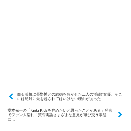
白石美帆に長野博との結婚を急がせた二人の“宿敵”女優。そこ
には絶対に先を越されてはいけない理由があった
堂本光一の「Kinki Kidsを辞めたいと思ったことがある」発言
でファン大荒れ！賛否両論さまざまな意見が飛び交う事態
に…