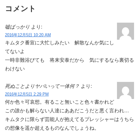
コメント
嘘ばっかり
より:
2016年12月5日 10:20 AM
キムタク番宣に大忙しみたい 解散なんか気にし
てないよ
一時非難浴びても 将来安泰だから 気にするなら裏切る
わけない
死ぬことよりヤバいって一体何？
より:
2016年12月5日 2:29 PM
何か色々可哀想。有ること無いこと色々書かれど
この誰かも解らない人達にああだこうだと悪く言われ…
キムタクに限らず芸能人が抱えてるプレッシャーはうちら
の想像を遥か超えるものなんでしょうね。