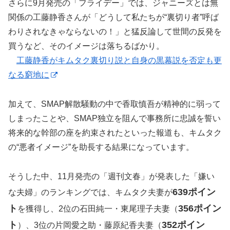
さらに9月発売の「フライデー」では、ジャニーズとは無
関係の工藤静香さんが「どうして私たちが“裏切り者”呼ば
わりされなきゃならないの！」と猛反論して世間の反発を
買うなど、そのイメージは落ちるばかり。
工藤静香がキムタク裏切り説と自身の黒幕説を否定も更
なる窮地に
加えて、SMAP解散騒動の中で香取慎吾が精神的に弱って
しまったことや、SMAP独立を阻んで事務所に忠誠を誓い
将来的な幹部の座を約束されたといった報道も、キムタク
の“悪者イメージ”を助長する結果になっています。
そうした中、11月発売の「週刊文春」が発表した「嫌い
639ポイン
な夫婦」のランキングでは、キムタク夫妻が
ト
356ポイン
を獲得し、2位の石田純一・東尾理子夫妻（
ト
352ポイン
）、3位の片岡愛之助・藤原紀香夫妻（