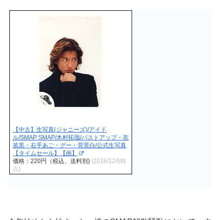
【中古】生写真(ジャニーズ)/アイド
ル/SMAP SMAP/木村拓哉/バストアップ・衣
装黒・右手あご・グー・背景白/公式生写真
【タイムセール】【画】
価格：220円（税込、送料別)
(2016/12/5時
点)