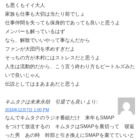
も悪くもイイ大人
家族も仕事も大切は当たり前でしょ
仕事仲間を失っても保身的であっても良いと思うよ
メンバーも解っているはず
なら、解散でいいやって事なんだから
ファンが大団円を求めすぎだよ
そっちの方が木村にはストレスだと思うよ
人生は流動的だから、こう言う終わり方もビートルズみた
いで良いじゃん
伝説としてはまあまあだと思うよ
キムタクは未来永劫 引退でも良い
より:
2016年12月7日 1:00 PM
なんでキムタクのラジオ番組だけ 来年もSMAP
をつけて放送するの キムタクはSMAPを裏切って 寝返
った男 あの時 幹部と引き換えにSMAPを棄てていいと