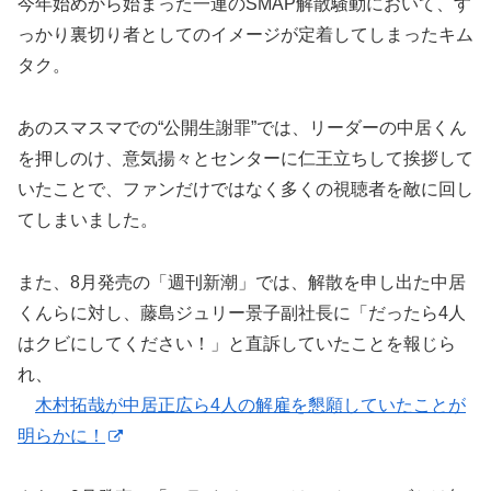
今年始めから始まった一連のSMAP解散騒動において、す
っかり裏切り者としてのイメージが定着してしまったキム
タク。
あのスマスマでの“公開生謝罪”では、リーダーの中居くん
を押しのけ、意気揚々とセンターに仁王立ちして挨拶して
いたことで、ファンだけではなく多くの視聴者を敵に回し
てしまいました。
また、8月発売の「週刊新潮」では、解散を申し出た中居
くんらに対し、藤島ジュリー景子副社長に「だったら4人
はクビにしてください！」と直訴していたことを報じら
れ、
木村拓哉が中居正広ら4人の解雇を懇願していたことが
明らかに！