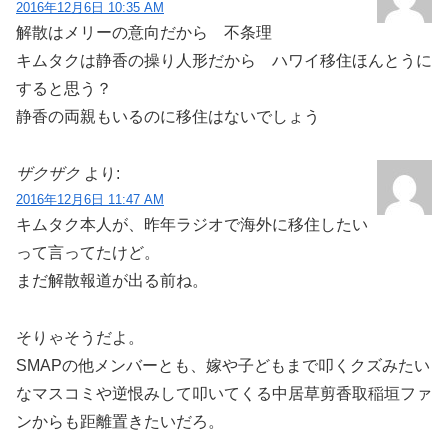
2016年12月6日 10:35 AM
解散はメリーの意向だから 不条理
キムタクは静香の操り人形だから ハワイ移住ほんとうに
すると思う？
静香の両親もいるのに移住はないでしょう
ザクザク
より:
2016年12月6日 11:47 AM
キムタク本人が、昨年ラジオで海外に移住したい
って言ってたけど。
まだ解散報道が出る前ね。
そりゃそうだよ。
SMAPの他メンバーとも、嫁や子どもまで叩くクズみたい
なマスコミや逆恨みして叩いてくる中居草剪香取稲垣ファ
ンからも距離置きたいだろ。