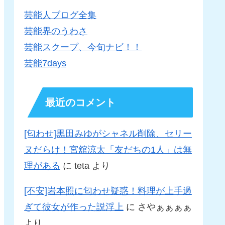
芸能人ブログ全集
芸能界のうわさ
芸能スクープ、今旬ナビ！！
芸能7days
最近のコメント
[匂わせ]黒田みゆがシャネル削除、セリー
ヌだらけ！宮舘涼太「友だちの1人」は無
理がある
に
teta
より
[不安]岩本照に匂わせ疑惑！料理が上手過
ぎて彼女が作った説浮上
に
さやぁぁぁぁ
より