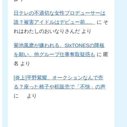
日テレの不適切な女性プロデューサーは
誰？被害アイドルはデビュー前…。
に
そ
れはわたしのおいなりさんだ
より
菊池風磨が嫌われる。SixTONESの降板
を願い、他グループ仕事奪取疑惑も
に
匿
名
より
[炎上]平野紫耀、オークションなんで売
る？座った椅子や机販売で「不快」の声
に
より