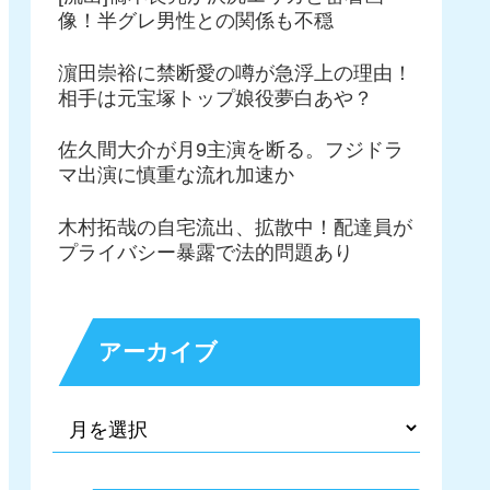
像！半グレ男性との関係も不穏
濵田崇裕に禁断愛の噂が急浮上の理由！
相手は元宝塚トップ娘役夢白あや？
佐久間大介が月9主演を断る。フジドラ
マ出演に慎重な流れ加速か
木村拓哉の自宅流出、拡散中！配達員が
プライバシー暴露で法的問題あり
アーカイブ